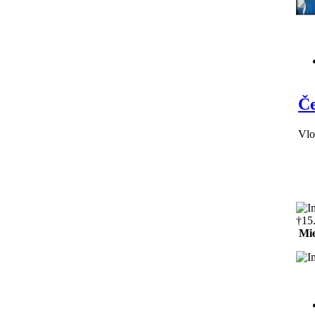
Če
Vlo
†15
Mie