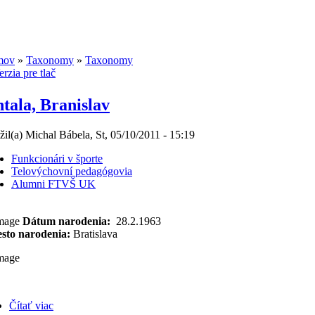
mov
»
Taxonomy
»
Taxonomy
tala, Branislav
žil(a) Michal Bábela, St, 05/10/2011 - 15:19
Funkcionári v športe
Telovýchovní pedagógovia
Alumni FTVŠ UK
Dátum narodenia:
28.2.1963
sto narodenia:
Bratislava
Čítať viac