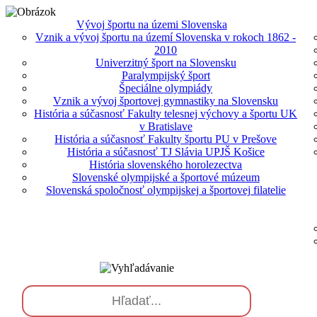
Vývoj športu na územi Slovenska
Vznik a vývoj športu na území Slovenska v rokoch 1862 -
2010
Univerzitný šport na Slovensku
Paralympijský šport
Špeciálne olympiády
Vznik a vývoj športovej gymnastiky na Slovensku
História a súčasnosť Fakulty telesnej výchovy a športu UK
v Bratislave
História a súčasnosť Fakulty športu PU v Prešove
História a súčasnosť TJ Slávia UPJŠ Košice
História slovenského horolezectva
Slovenské olympijské a športové múzeum
Slovenská spoločnosť olympijskej a športovej filatelie