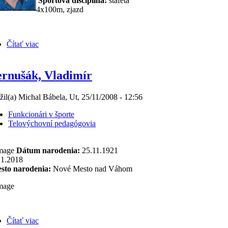
Športová disciplína:
štafeta
4x100m, zjazd
Čítať viac
rnušák, Vladimír
žil(a) Michal Bábela, Ut, 25/11/2008 - 12:56
Funkcionári v športe
Telovýchovní pedagógovia
Dátum narodenia:
25.11.1921
.1.2018
sto narodenia:
Nové Mesto nad Váhom
Čítať viac