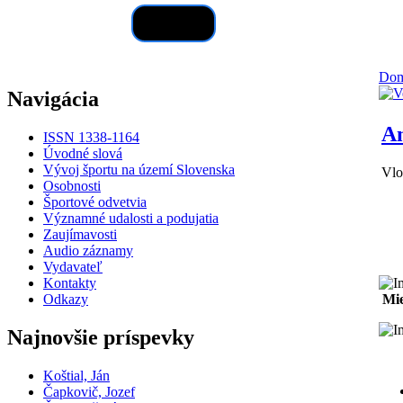
Hľadať
Do
Navigácia
An
ISSN 1338-1164
Úvodné slová
Vývoj športu na území Slovenska
Vlo
Osobnosti
Športové odvetvia
Významné udalosti a podujatia
Zaujímavosti
Audio záznamy
Vydavateľ
Kontakty
Odkazy
Mie
Najnovšie príspevky
Koštial, Ján
Čapkovič, Jozef