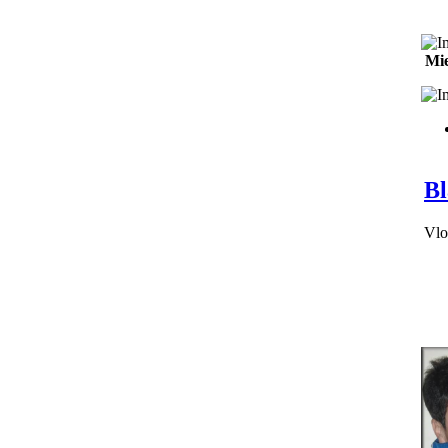
Mie
Bl
Vlo