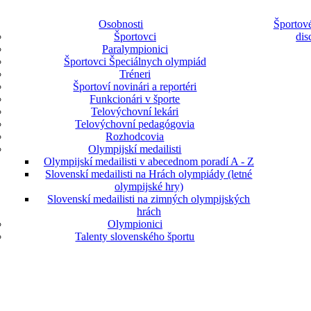
Osobnosti
Športové
Športovci
dis
Paralympionici
Športovci Špeciálnych olympiád
Tréneri
Športoví novinári a reportéri
Funkcionári v športe
Telovýchovní lekári
Telovýchovní pedagógovia
Rozhodcovia
Olympijskí medailisti
Olympijskí medailisti v abecednom poradí A - Z
Slovenskí medailisti na Hrách olympiády (letné
olympijské hry)
Slovenskí medailisti na zimných olympijských
hrách
Olympionici
Talenty slovenského športu