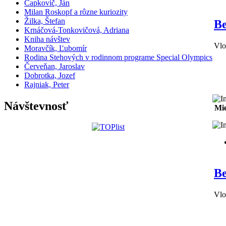
Čapkovič, Ján
Milan Roskopf a rôzne kuriozity
Žilka, Štefan
Be
Krnáčová-Tonkovičová, Adriana
Kniha návštev
Vlo
Moravčík, Ľubomír
Rodina Stehových v rodinnom programe Special Olympics
Červeňan, Jaroslav
Dobrotka, Jozef
Rajniak, Peter
Návštevnosť
Mie
Be
Vlo