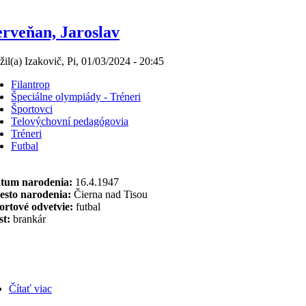
rveňan, Jaroslav
žil(a) Izakovič, Pi, 01/03/2024 - 20:45
Filantrop
Špeciálne olympiády - Tréneri
Športovci
Telovýchovní pedagógovia
Tréneri
Futbal
um narodenia:
16.4.1947
esto narodenia:
Čierna nad Tisou
ortové odvetvie:
futbal
st:
brankár
Čítať viac