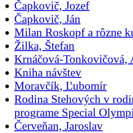
Čapkovič, Jozef
Čapkovič, Ján
Milan Roskopf a rôzne ku
Žilka, Štefan
Krnáčová-Tonkovičová, 
Kniha návštev
Moravčík, Ľubomír
Rodina Stehových v rod
programe Special Olymp
Červeňan, Jaroslav