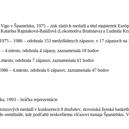
igo v Španielsku, 1975 – zisk zlatých medailí a titul majsteriek Európ
 Katarína Rajniaková-Balážová (Lokomotíva Bratislava) a Ľudmila Kra
 1975 – 1986 – odohrala 153 medzištátnych zápasov, v 17 zápasoch 
 – 4.miesto, odohrala 4 zápasy, zaznamenala 18 bodov
4.miesto, odohrala 7 zápasov, zaznamenala 61 bodov
986 – 4.miesto, odohrala 6 zápasov, zaznamenala 47 bodov
ka, 1993 – hráčka reprezentácie
ronzových medailí v konkurencii 8 družstiev, slovenská ženská basketb
do semifinále, kde podľahli neskoršiemu víťazovi turnaja Španielsku. V