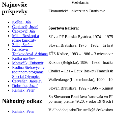
Vzdelanie:
Najnovšie
príspevky
Ekonomická univerzita v Bratislave
Koštial, Ján
Čapkovič, Jozef
Športová kariéra:
Čapkovič, Ján
Milan Roskopf a
Slávia PF Banská Bystrica, 1974 – 1975
rôzne kuriozity
Žilka, Štefan
Slovan Bratislava, 1975 – 1982 – tri-kr
Krnáčová-
Tonkovičová, Adriana
ZŤS Košice, 1983 – 1986 – 3.miesto v r
Kniha návštev
Koxide (Belgicko), 1986 - 1988 - hráčka
Moravčík, Ľubomír
Rodina Stehových v
Challes – Les – Eaux Basket (Francúzsko
rodinnom programe
Special Olympics
Walferdange (Luxembursko), 1990 – 199
Červeňan, Jaroslav
Dobrotka, Jozef
Slovan Bratislava, 1992 - 1996 – 5.mies
Rajniak, Peter
So Slovanom Bratislava štartovala vo FI
Náhodný odkaz
po tesnej prehre 49:20, v roku 1979 ich 
V dlhodobej tabuľke strelkýň českoslove
Rajniak, Peter