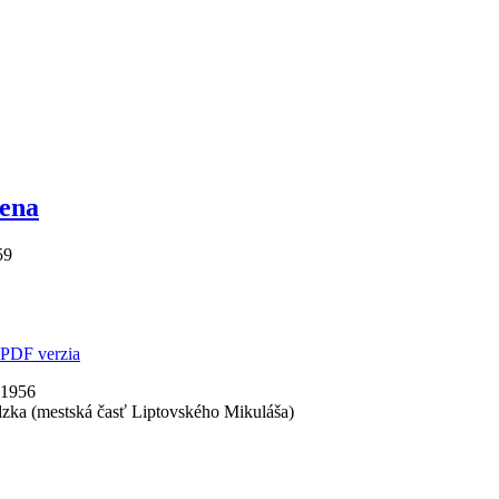
rena
59
.1956
zka (mestská časť Liptovského Mikuláša)