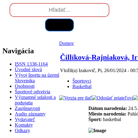
Hľadať
Domov
Navigácia
Čillíková-Rajniaková, I
ISSN 1338-1164
Úvodné slová
Vložil(a) Izakovič, Pi, 26/01/2024 - 00:
Vývoj športu na území
Slovenska
Športovci
Osobnosti
Basketbal
Športové odvetvia
Významné udalosti a
podujatia
Zaujímavosti
Dátum narodenia:
24.5
Audio záznamy
Miesto narodenia:
Palúd
Vydavateľ
Šport:
basketbal
Kontakty
Odkazy