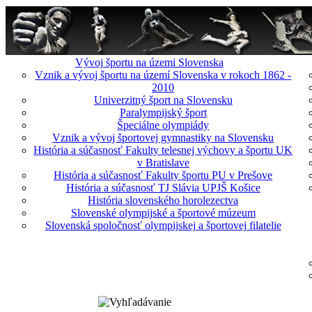
Vývoj športu na územi Slovenska
Vznik a vývoj športu na území Slovenska v rokoch 1862 -
2010
Univerzitný šport na Slovensku
Paralympijský šport
Špeciálne olympiády
Vznik a vývoj športovej gymnastiky na Slovensku
História a súčasnosť Fakulty telesnej výchovy a športu UK
v Bratislave
História a súčasnosť Fakulty športu PU v Prešove
História a súčasnosť TJ Slávia UPJŠ Košice
História slovenského horolezectva
Slovenské olympijské a športové múzeum
Slovenská spoločnosť olympijskej a športovej filatelie