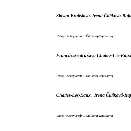
Slovan Bratislava
.
Irena Čillíková-Raj
Zdroj: Osobný archív I. Čillíkovej-Rajniakovej
Francúzske družstvo Challez-Les-Eau
Zdroj: Osobný archív I. Čillíkovej-Rajniakovej
Challez-Les-Eaux.
Irena Čillíková-Ra
Zdroj: Osobný archív I. Čillíkovej-Rajniakovej