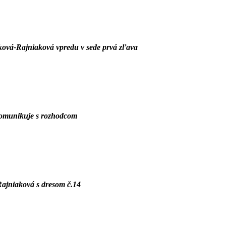
íková-Rajniaková
vpredu v sede prvá zľava
 komunikuje s rozhodcom
Rajniaková
s dresom č.14