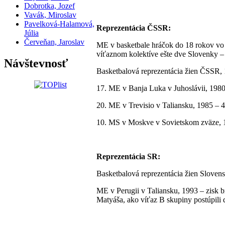
Dobrotka, Jozef
Vavák, Miroslav
Pavelková-Halamová,
Reprezentácia ČSSR:
Júlia
Červeňan, Jaroslav
ME v basketbale hráčok do 18 rokov vo V
víťaznom kolektíve ešte dve Slovenky –
Návštevnosť
Basketbalová reprezentácia žien ČSSR,
17. ME v Banja Luka v Juhoslávii, 1980
20. ME v Trevisio v Taliansku, 1985 – 
10. MS v Moskve v Sovietskom zväze, 1
Reprezentácia SR:
Basketbalová reprezentácia žien Slovens
ME v Perugii v Taliansku, 1993 – zisk b
Matyáša, ako víťaz B skupiny postúpili 