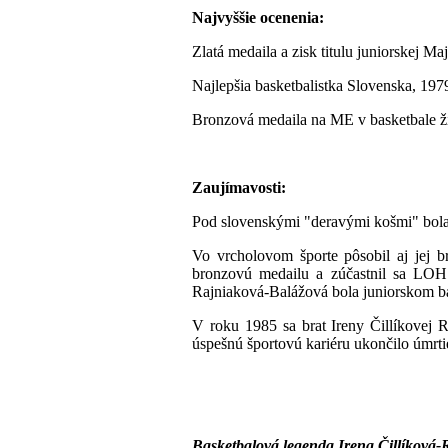
Najvyššie ocenenia:
Zlatá medaila a zisk titulu juniorskej M
Najlepšia basketbalistka Slovenska, 197
Bronzová medaila na ME v basketbale ž
Zaujímavosti:
Pod slovenskými "deravými košmi" bola 
Vo vrcholovom športe pôsobil aj jej b
bronzovú medailu a zúčastnil sa LOH 
Rajniaková-Balážová bola juniorskom b
V roku 1985 sa brat Ireny Čillíkovej R
úspešnú športovú kariéru ukončilo úmrt
Basketbalová legenda Irena Čillíková-