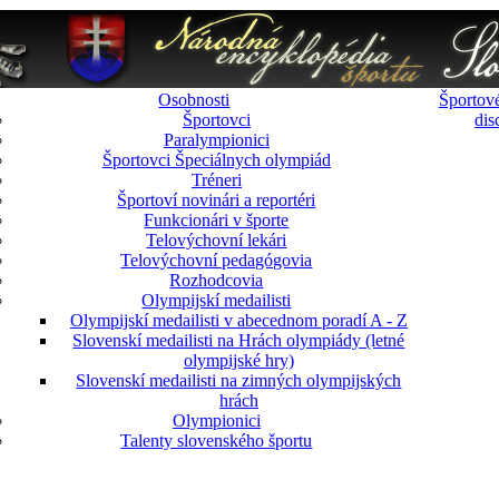
Osobnosti
Športové
Športovci
dis
Paralympionici
Športovci Špeciálnych olympiád
Tréneri
Športoví novinári a reportéri
Funkcionári v športe
Telovýchovní lekári
Telovýchovní pedagógovia
Rozhodcovia
Olympijskí medailisti
Olympijskí medailisti v abecednom poradí A - Z
Slovenskí medailisti na Hrách olympiády (letné
olympijské hry)
Slovenskí medailisti na zimných olympijských
hrách
Olympionici
Talenty slovenského športu