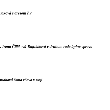
niaková
s dresom č
.7
x.
Irena Čillíková-Rajniaková
v druhom rade úplne vpravo
jniaková ôsma
zľava v stoji