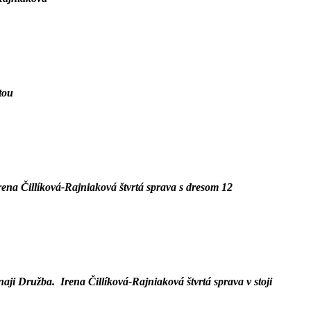
tou
rena Čillíková-Rajniaková štvrtá
sprava s dresom 12
rnaji Družba.
Irena Čillíková-Rajniaková štvrtá
sprava v stoji