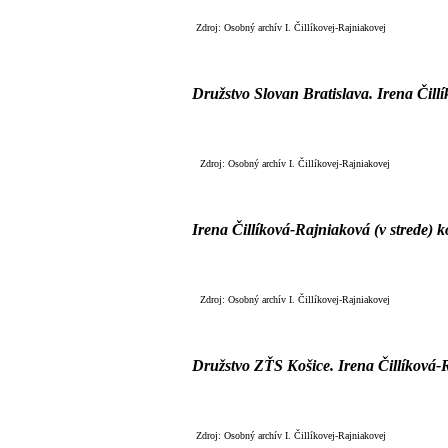
Zdroj: Osobný archív I. Čillíkovej-Rajniakovej
Družstvo Slovan Bratislava.
Irena Čill
Zdroj: Osobný archív I. Čillíkovej-Rajniakovej
Irena Čillíková-Rajniaková
(v strede)
Zdroj: Osobný archív I. Čillíkovej-Rajniakovej
Družstvo ZŤS Košice.
Irena Čillíková-
Zdroj: Osobný archív I. Čillíkovej-Rajniakovej