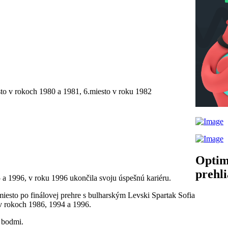
esto v rokoch 1980 a 1981, 6.miesto v roku 1982
Optim
prehl
5 a 1996, v roku 1996 ukončila svoju úspešnú kariéru.
iesto po finálovej prehre s bulharským Levski Spartak Sofia
i v rokoch 1986, 1994 a 1996.
6 bodmi.