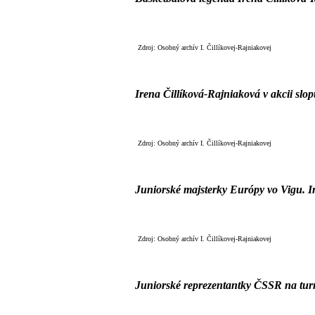
Zdroj: Osobný archív I. Čillíkovej-Rajniakovej
Irena Čillíková-Rajniaková v akcii slop
Zdroj: Osobný archív I. Čillíkovej-Rajniakovej
Juniorské majsterky Európy vo Vigu.
I
Zdroj: Osobný archív I. Čillíkovej-Rajniakovej
Juniorské reprezentantky ČSSR na tu