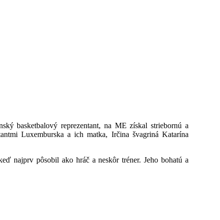
nský basketbalový reprezentant, na ME získal striebornú a
antmi Luxemburska a ich matka, Irčina švagriná Katarína
keď najprv pôsobil ako hráč a neskôr tréner. Jeho bohatú a