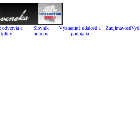
 odvetvia a
Slovník
Významné udalosti a
Zaujímavosti
Vyd
ciplíny
pojmov
podujatia