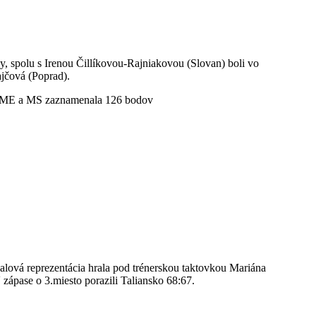
y, spolu s Irenou Čillíkovou-Rajniakovou (Slovan) boli vo
jčová (Poprad).
na ME a MS zaznamenala 126 bodov
alová reprezentácia hrala pod trénerskou taktovkou Mariána
 zápase o 3.miesto porazili Taliansko 68:67.