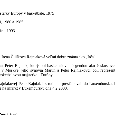
ajsterky Európy v basketbale, 1975
9, 1980 a 1985
ien, 1993
Irena Čillíková Rajniaková veľmi dobre známa ako „Irča".
rat Peter Rajniak, ktorý bol basketbalovou legendou ako českoslove
v Moskve, jeho synovia Martin a Peter Rajniakovci boli reprezent
asketbalovou majsterkou Európy.
ajniakovej Peter Rajniak i s rodinou presťahovali do Luxemburska, 
ie na infarkt v Luxembursku dňa 4.2.2000.
Rajniaková