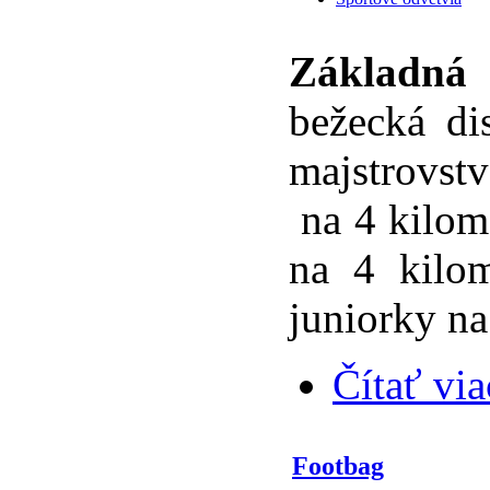
Základn
bežecká di
majstrovstv
na 4 kilome
na 4 kilom
juniorky na
Čítať via
Footbag