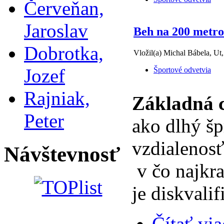
Červeňan,
Jaroslav
Beh na 200 metr
Dobrotka,
Vložil(a) Michal Bábela, Ut
Jozef
Športové odvetvia
Rajniak,
Základná c
Peter
ako dlhý šp
vzdialenos
Návštevnosť
v čo najkr
je diskvali
Čítať via