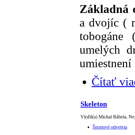
Základná c
a dvojíc (
tobogáne (
umelých d
umiestnení 
Čítať via
Skeleton
Vložil(a) Michal Bábela, Ne
Športové odvetvia