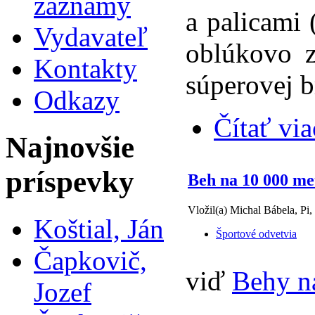
záznamy
a palicami
Vydavateľ
oblúkovo z
Kontakty
súperovej b
Odkazy
Čítať via
Najnovšie
príspevky
Beh na 10 000 me
Vložil(a) Michal Bábela, Pi,
Koštial, Ján
Športové odvetvia
Čapkovič,
viď
Behy n
Jozef