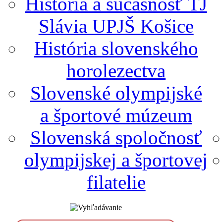
História a súčasnosť TJ
Slávia UPJŠ Košice
História slovenského
horolezectva
Slovenské olympijské
a športové múzeum
Slovenská spoločnosť
olympijskej a športovej
filatelie