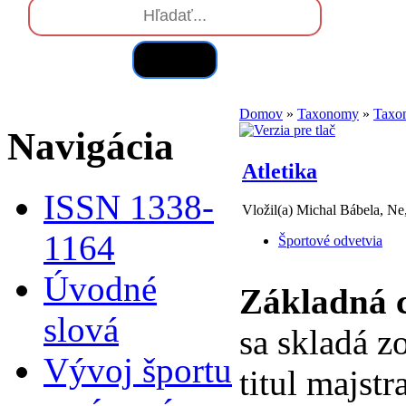
Hľadať
Domov
»
Taxonomy
»
Taxo
Navigácia
Atletika
ISSN 1338-
Vložil(a) Michal Bábela, Ne
1164
Športové odvetvia
Úvodné
Základná c
slová
sa skladá z
Vývoj športu
titul majstr