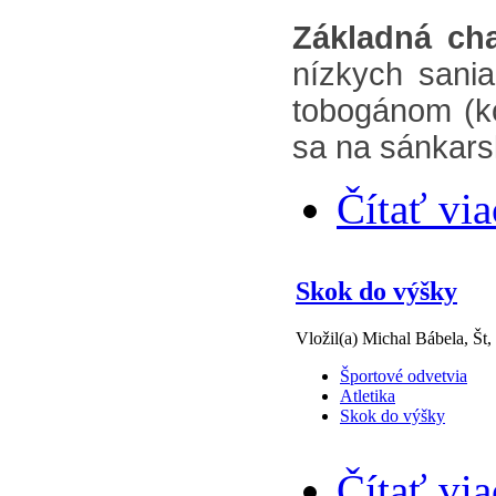
Základná cha
nízkych sani
tobogánom (ko
sa na sánkars
Čítať via
Skok do výšky
Vložil(a) Michal Bábela, Št,
Športové odvetvia
Atletika
Skok do výšky
Čítať via