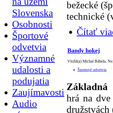
na území
bežecké (šp
Slovenska
technické (
Osobnosti
Čítať via
Športové
odvetvia
Bandy hokej
Významné
Vložil(a) Michal Bábela, Ne
udalosti a
Športové odvetvia
podujatia
Základná 
Zaujímavosti
hrá na dve
Audio
družstvách 