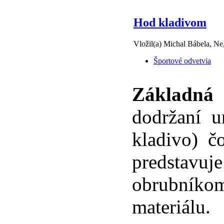
Hod kladivom
Vložil(a) Michal Bábela, Ne
Športové odvetvia
Základná 
dodržaní ur
kladivo) 
predstavu
obrubníkom
materiálu.