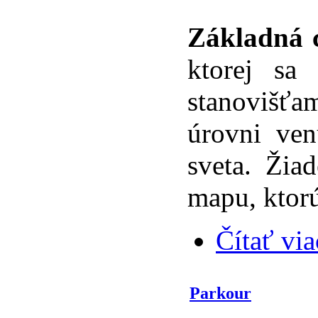
Základná c
ktorej sa
stanovišťa
úrovni ven
sveta. Žia
mapu, ktorú
Čítať via
Parkour