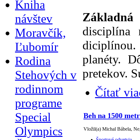
Kniha
Základná 
návštev
disciplína
Moravčík,
diciplínou
Ľubomír
planéty. D
Rodina
pretekov. Sú
Stehových v
rodinnom
Čítať via
programe
Special
Beh na 1500 met
Olympics
Vložil(a) Michal Bábela, Ne
Športové odvetvia