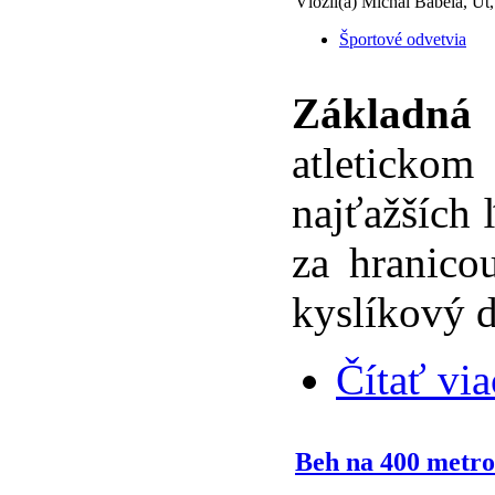
Vložil(a) Michal Bábela, Ut
Športové odvetvia
Základná 
atleticko
najťažších 
za hranico
kyslíkový d
Čítať via
Beh na 400 metro