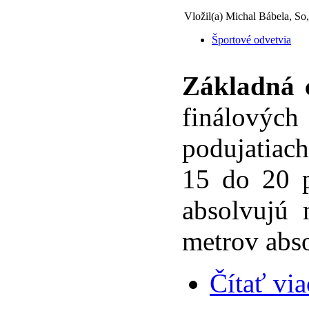
Vložil(a) Michal Bábela, So
Športové odvetvia
Základná 
finálových
podujatiac
15 do 20 
absolvujú 
metrov abso
Čítať via