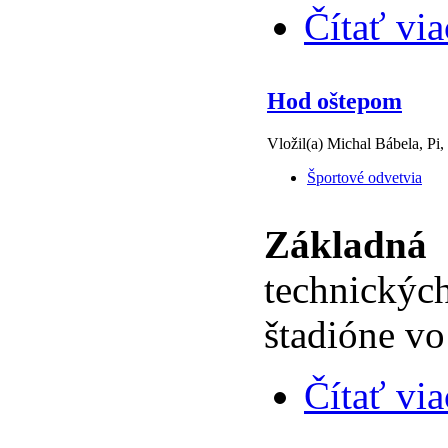
Čítať via
Hod oštepom
Vložil(a) Michal Bábela, Pi,
Športové odvetvia
Základná
technický
štadióne v
Čítať via