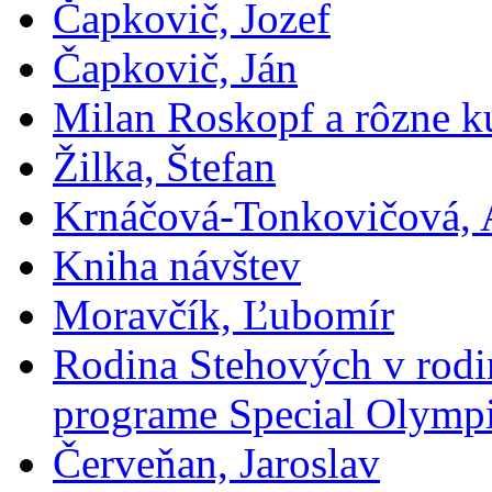
Čapkovič, Jozef
Čapkovič, Ján
Milan Roskopf a rôzne ku
Žilka, Štefan
Krnáčová-Tonkovičová, 
Kniha návštev
Moravčík, Ľubomír
Rodina Stehových v rod
programe Special Olymp
Červeňan, Jaroslav