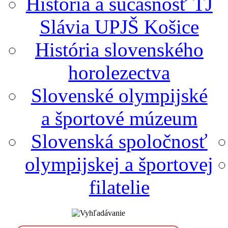
História a súčasnosť TJ
Slávia UPJŠ Košice
História slovenského
horolezectva
Slovenské olympijské
a športové múzeum
Slovenská spoločnosť
olympijskej a športovej
filatelie