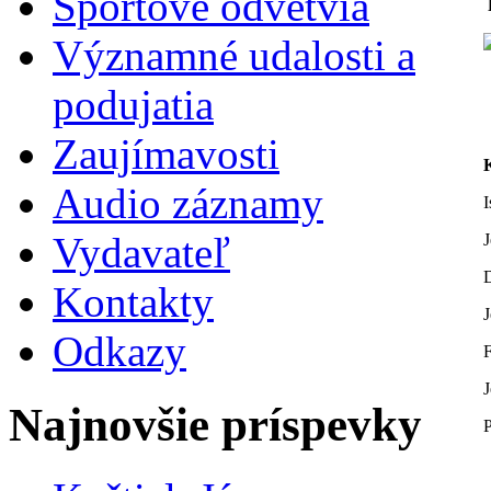
Športové odvetvia
Významné udalosti a
podujatia
Zaujímavosti
Audio záznamy
I
Vydavateľ
J
D
Kontakty
J
Odkazy
F
J
Najnovšie príspevky