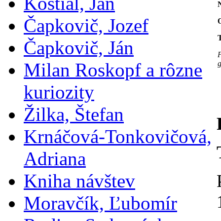
Koštial, Ján
Čapkovič, Jozef
T
Čapkovič, Ján
P
Milan Roskopf a rôzne
g
kuriozity
Žilka, Štefan
Krnáčová-Tonkovičová,
Adriana
Kniha návštev
Moravčík, Ľubomír