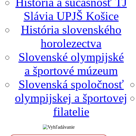
História a súčasnosť TJ
Slávia UPJŠ Košice
História slovenského
horolezectva
Slovenské olympijské
a športové múzeum
Slovenská spoločnosť
olympijskej a športovej
filatelie