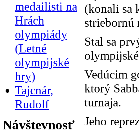
medailisti na
(konali sa
Hrách
striebornú
olympiády
Stal sa pr
(Letné
olympijské
olympijské
Vedúcim go
hry)
ktorý Sabb
Tajcnár,
turnaja.
Rudolf
Jeho repre
Návštevnosť