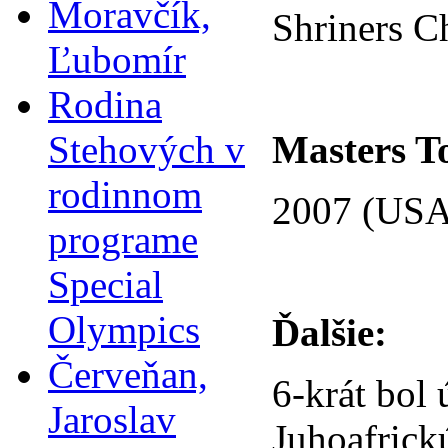
Moravčík,
Shriners C
Ľubomír
Rodina
Stehových v
Masters T
rodinnom
2007 (USA
programe
Special
Olympics
Ďalšie:
Červeňan,
6-krát bol
Jaroslav
Juhoafrick