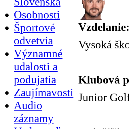
Slovenska
Osobnosti
Vzdelanie
Športové
odvetvia
Vysoká ško
Významné
udalosti a
podujatia
Klubová p
Zaujímavosti
Junior Gol
Audio
záznamy