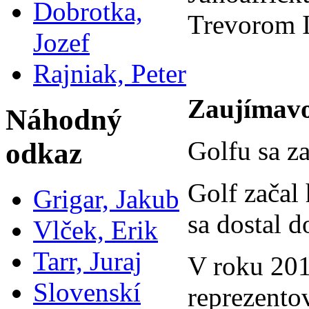
Dobrotka,
Trevorom
Jozef
Rajniak, Peter
Zaujímavo
Náhodný
Golfu sa z
odkaz
Golf začal
Grigar, Jakub
sa dostal d
Vlček, Erik
Tarr, Juraj
V roku 201
Slovenskí
reprezento