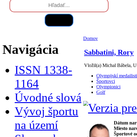
Hľadať
Domov
Navigácia
Sabbatini, Rory
Vložil(a) Michal Bábela, U
ISSN 1338-
Olympijskí medailist
1164
Športovci
Olympionici
Golf
Úvodné slová
Vývoj športu
na území
Dátum nar
Miesto nar
Športové o