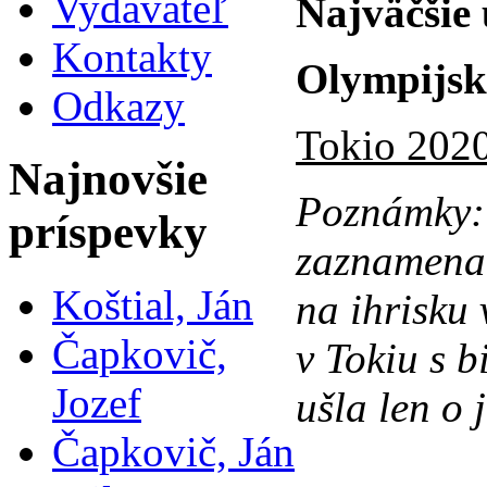
Vydavateľ
Najväčšie
Kontakty
Olympijsk
Odkazy
Tokio 2020
Najnovšie
Poznámky
príspevky
zaznamenal
Koštial, Ján
na ihrisku
Čapkovič,
v Tokiu s 
Jozef
ušla len o 
Čapkovič, Ján