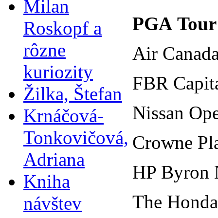
Milan
PGA Tour
Roskopf a
rôzne
Air Canada
kuriozity
FBR Capita
Žilka, Štefan
Nissan Ope
Krnáčová-
Tonkovičová,
Crowne Pla
Adriana
HP Byron 
Kniha
The Honda 
návštev