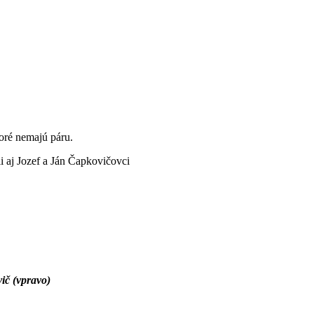
toré nemajú páru.
i aj Jozef a Ján Čapkovičovci
ič (vpravo)