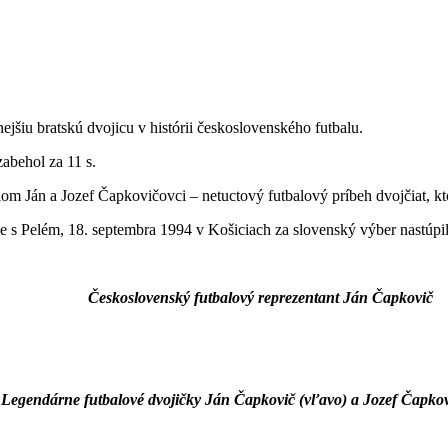
jšiu bratskú dvojicu v histórii československého futbalu.
abehol za 11 s.
lom Ján a Jozef Čapkovičovci – netuctový futbalový príbeh dvojčiat, k
le s Pelém, 18. septembra 1994 v Košiciach za slovenský výber nastúpil
Československý futbalový reprezentant Ján Čapkovič
Legendárne futbalové dvojičky Ján Čapkovič (vľavo) a Jozef Čapkov