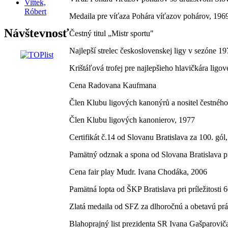
Vittek,
Róbert
Medaila pre víťaza Pohára víťazov pohárov, 196
Návštevnosť
Čestný titul „Mistr sportu"
Najlepší strelec československej ligy v sezóne 1
Krištáľová trofej pre najlepšieho hlavičkára ligov
Cena Radovana Kaufmana
Člen Klubu ligových kanonýrů a nositel čestnéh
Člen Klubu ligových kanonierov, 1977
Certifikát č.14 od Slovanu Bratislava za 100. gól
Pamätný odznak a spona od Slovana Bratislava pri
Cena fair play Mudr. Ivana Chodáka, 2006
Pamätná lopta od ŠKP Bratislava pri príležitosti 
Zlatá medaila od SFZ za dlhoročnú a obetavú pr
Blahoprajný list prezidenta SR Ivana Gašparovič