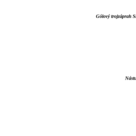
Gólový trojzáprah S
Nástu