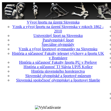
Vývoj športu na územi Slovenska
Vznik a vývoj športu na území Slovenska v rokoch 1862 -
2010
Univerzitný šport na Slovensku
Paralympijský šport
Špeciálne olympiády
Vznik a vývoj športovej gymnastiky na Slovensku
História a súčasnosť Fakulty telesnej výchovy a športu UK
v Bratislave
História a súčasnosť Fakulty športu PU v Prešove
História a súčasnosť TJ Slávia UPJŠ Košice
História slovenského horolezectva
Slovenské olympijské a športové múzeum
Slovenská spoločnosť olympijskej a športovej filatelie