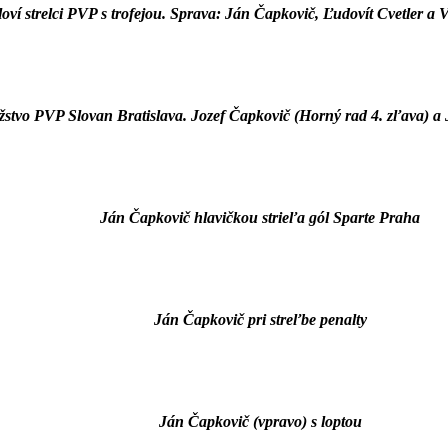
oví strelci PVP s trofejou. Sprava: Ján Čapkovič, Ľudovít Cvetler a
stvo PVP Slovan Bratislava. Jozef Čapkovič (Horný rad 4. zľava) a 
Ján Čapkovič hlavičkou strieľa gól Sparte Praha
Ján Čapkovič pri streľbe penalty
Ján Čapkovič (vpravo) s loptou