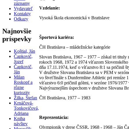
záznamy
Vzdelanie:
Vydavateľ
Kontakty
Vysoká škola ekonomická v Bratislave
Odkazy
Najnovšie
Športová kariéra:
príspevky
ČH Bratislava – mládežnícke kategórie
Koštial, Ján
Čapkovič,
Slovan Bratislava, 1967 – 1977 – získal tri tit
Jozef
rokoch 1968, 1972 a 1974 víťazom Slovenského poh
Čapkovič,
dňa 17.11.1974, keď o víťazstvo 8:1 sa pričinil š
Ján
V družstve Slovana Bratislava sa v PEM v sezóne
Milan
vo štvrťfinále s Dunfermline Athletic pri remíze
Roskopf a
víťazstvo 6:0 pričinil gólmi, v sezóne 1976/1977 
rôzne
Najvýraznejším úspechom v družstve Slovana Brat
kuriozity
Žilka, Štefan
ČH Bratislava, 1977 – 1983
Krnáčová-
Tonkovičová,
Adriana
Reprezentácia:
Kniha
návštev
Olympionik v drese ČSSR, 1968 - 1968 – Ján Čap
Moravčík,