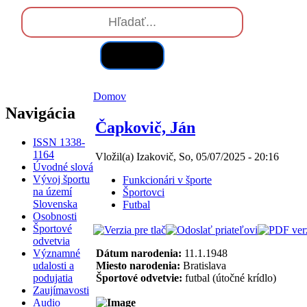
Hľadať
Domov
Navigácia
Čapkovič, Ján
ISSN 1338-
1164
Vložil(a) Izakovič, So, 05/07/2025 - 20:16
Úvodné slová
Vývoj športu
Funkcionári v športe
na území
Športovci
Slovenska
Futbal
Osobnosti
Športové
odvetvia
Významné
Dátum narodenia:
11.1.1948
udalosti a
Miesto narodenia:
Bratislava
podujatia
Športové odvetvie:
futbal (útočné krídlo)
Zaujímavosti
Audio