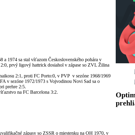
968 a 1974 sa stal víťazom Československého pohára v
:0, prvý ligový hattrick dosiahol v zápase so ZVL Žilina
hinaikosu 2:1, proti FC Porto:0, v PVP v sezóne 1968/1969
i UEFA v sezóne 1972/1973 s Vojvodinou Novi Sad sa o
ri prehre 2:5.
víťazstvo na FC Barcelona 3:2.
Optim
prehl
 kvalifikačné zápasy so ZSSR o miestenku na OH 1970, v