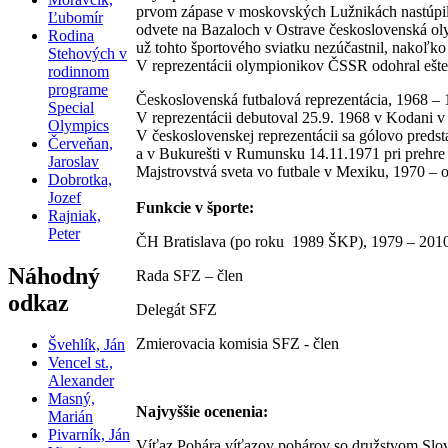
prvom zápase v moskovských Lužnikách nastúpili
Ľubomír
odvete na Bazaloch v Ostrave československá oly
Rodina
už tohto športového sviatku nezúčastnil, nakoľ
Stehových v
V reprezentácii olympionikov ČSSR odohral ešte 
rodinnom
programe
Československá futbalová reprezentácia, 1968 – 1
Special
V reprezentácii debutoval 25.9. 1968 v Kodani v
Olympics
V československej reprezentácii sa gólovo predst
Červeňan,
a v Bukurešti v Rumunsku 14.11.1971 pri prehre 
Jaroslav
Majstrovstvá sveta vo futbale v Mexiku, 1970 – 
Dobrotka,
Jozef
Funkcie v športe:
Rajniak,
Peter
ČH Bratislava (po roku 1989 ŠKP), 1979 – 2010
Náhodný
Rada SFZ – člen
odkaz
Delegát SFZ
Zmierovacia komisia SFZ - člen
Švehlík, Ján
Vencel st.,
Alexander
Masný,
Najvyššie ocenenia:
Marián
Pivarník, Ján
Víťaz Pohára víťazov pohárov so družstvom Slova