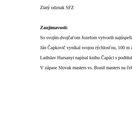
Zlatý odznak SFZ
Zaujímavosti:
So svojím dvojčaťom Jozefom vytvorili najúspešne
Ján Čapkovič vynikal svojou rýchlosťou, 100 m z
Ladislav Harsanyi napísal knihu Čapáci s podtitu
V zápase Slovak masters vs. Brasil masters na če