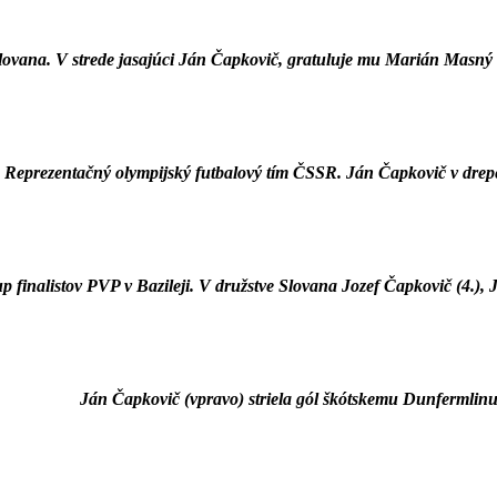
lovana. V strede jasajúci Ján Čapkovič, gratuluje mu Marián Masný 
Reprezentačný olympijský futbalový tím ČSSR. Ján Čapkovič v drepe
p finalistov PVP v Bazileji. V družstve Slovana Jozef Čapkovič (4.), 
Ján Čapkovič (vpravo) striela gól škótskemu Dunfermlin