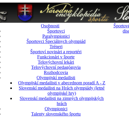
Osobnosti
Športové
Športovci
dis
Paralympionici
Športovci Špeciálnych olympiád
Tréneri
Športoví novinári a reportéri
Funkcionári v športe
Telovýchovní lekári
Telovýchovní pedagógovia
Rozhodcovia
Olympijskí medailisti
Olympijskí medailisti v abecednom poradí A - Z
Slovenskí medailisti na Hrách olympiády (letné
olympijské hry)
Slovenskí medailisti na zimných olympijských
hrách
Olympionici
Talenty slovenského športu