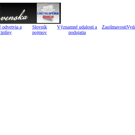
 odvetvia a
Slovník
Významné udalosti a
Zaujímavosti
Vyd
ciplíny
pojmov
podujatia