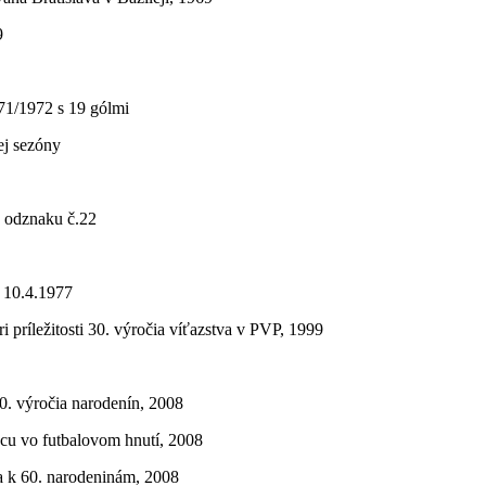
9
971/1972 s 19 gólmi
ej sezóny
o odznaku č.22
, 10.4.1977
 príležitosti 30. výročia víťazstva v PVP, 1999
60. výročia narodenín, 2008
ácu vo futbalovom hnutí, 2008
a k 60. narodeninám, 2008