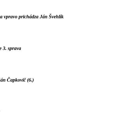
a vpravo prichádza Ján Švehlík
 3. sprava
Ján Čapkovič (6.)
u