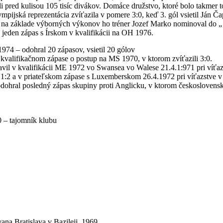
 pred kulisou 105 tisíc divákov. Domáce družstvo, ktoré bolo takmer 
mpijská reprezentácia zvíťazila v pomere 3:0, keď 3. gól vsietil Ján 
ko na základe výborných výkonov ho tréner Jozef Marko nominoval do 
jeden zápas s Írskom v kvalifikácii na OH 1976.
974 – odohral 20 zápasov, vsietil 20 gólov
 kvalifikačnom zápase o postup na MS 1970, v ktorom zvíťazili 3:0.
avil v kvalifikácii ME 1972 vo Swansea vo Walese 21.4.1:971 pri víťaz
1:2 a v priateľskom zápase s Luxemberskom 26.4.1972 pri víťazstve v
odohral posledný zápas skupiny proti Anglicku, v ktorom československ
 – tajomník klubu
na Bratislava v Bazileji, 1969