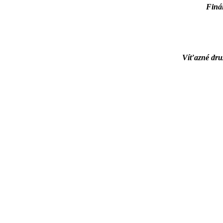
Finál
Víťazné druž