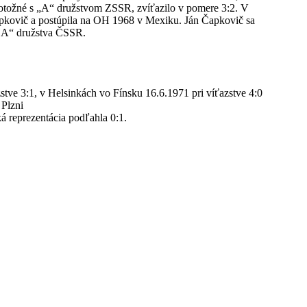
totožné s „A“ družstvom ZSSR, zvíťazilo v pomere 3:2. V
Čapkovič a postúpila na OH 1968 v Mexiku. Ján Čapkovič sa
„ A“ družstva ČSSR.
stve 3:1, v Helsinkách vo Fínsku 16.6.1971 pri víťazstve 4:0
 Plzni
á reprezentácia podľahla 0:1.