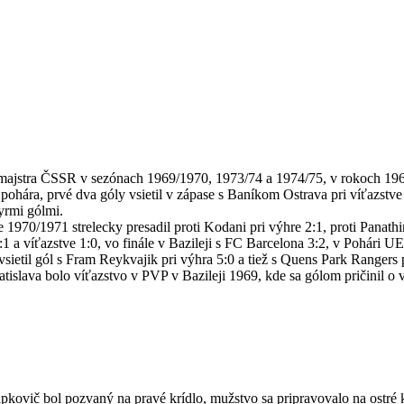
uly majstra ČSSR v sezónach 1969/1970, 1973/74 a 1974/75, v rokoch 1
ára, prvé dva góly vsietil v zápase s Baníkom Ostrava pri víťazstve 2
tyrmi gólmi.
 1970/1971 strelecky presadil proti Kodani pri výhre 2:1, proti Panat
 1:1 a víťazstve 1:0, vo finále v Bazileji s FC Barcelona 3:2, v Pohár
vsietil gól s Fram Reykvajik pri výhra 5:0 a tiež s Quens Park Rangers p
islava bolo víťazstvo v PVP v Bazileji 1969, kde sa gólom pričinil o 
kovič bol pozvaný na pravé krídlo, mužstvo sa pripravovalo na ostré