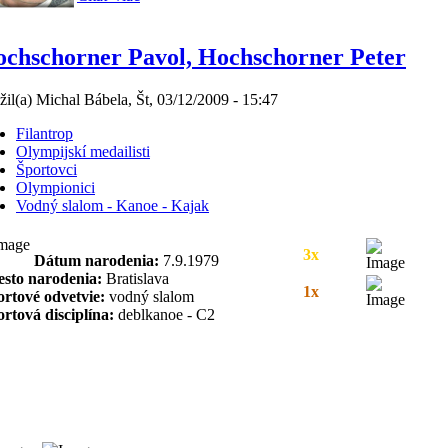
chschorner Pavol, Hochschorner Peter
žil(a) Michal Bábela, Št, 03/12/2009 - 15:47
Filantrop
Olympijskí medailisti
Športovci
Olympionici
Vodný slalom - Kanoe - Kajak
3x
Dátum narodenia:
7.9.1979
esto narodenia:
Bratislava
1x
rtové odvetvie:
vodný slalom
rtová disciplína:
deblkanoe - C2