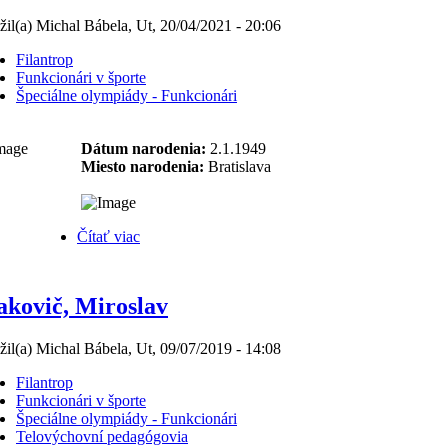
žil(a) Michal Bábela, Ut, 20/04/2021 - 20:06
Filantrop
Funkcionári v športe
Špeciálne olympiády - Funkcionári
Dátum narodenia:
2.1.1949
Miesto narodenia:
Bratislava
Čítať viac
akovič, Miroslav
žil(a) Michal Bábela, Ut, 09/07/2019 - 14:08
Filantrop
Funkcionári v športe
Špeciálne olympiády - Funkcionári
Telovýchovní pedagógovia