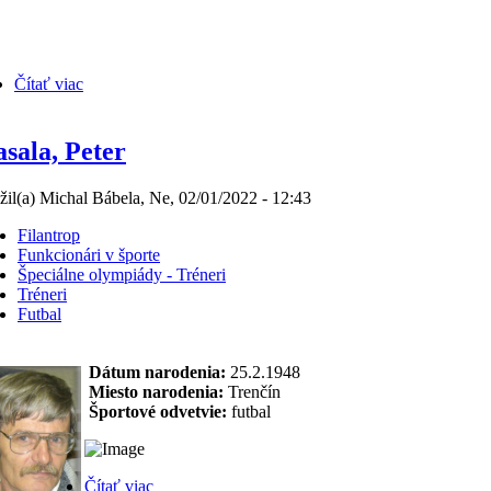
Čítať viac
sala, Peter
žil(a) Michal Bábela, Ne, 02/01/2022 - 12:43
Filantrop
Funkcionári v športe
Špeciálne olympiády - Tréneri
Tréneri
Futbal
Dátum narodenia:
25.2.1948
Miesto narodenia:
Trenčín
Športové odvetvie:
futbal
Čítať viac