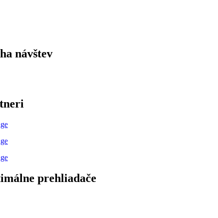
ha návštev
tneri
imálne prehliadače