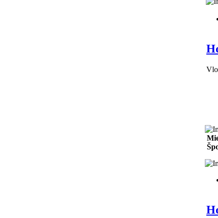
Ho
Vlo
Mie
Špo
Ho