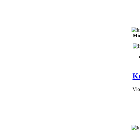
Mie
K
Vlo