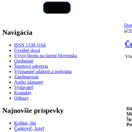
Hľadať
Do
Navigácia
Če
ISSN 1338-1164
Úvodné slová
Vývoj športu na území Slovenska
Vlo
Osobnosti
Športové odvetvia
Významné udalosti a podujatia
Zaujímavosti
Audio záznamy
Vydavateľ
Kontakty
Odkazy
Dát
Najnovšie príspevky
Mi
Šp
Koštial, Ján
Po
Čapkovič, Jozef