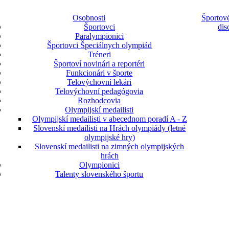
Osobnosti
Športové
Športovci
dis
Paralympionici
Športovci Špeciálnych olympiád
Tréneri
Športoví novinári a reportéri
Funkcionári v športe
Telovýchovní lekári
Telovýchovní pedagógovia
Rozhodcovia
Olympijskí medailisti
Olympijskí medailisti v abecednom poradí A - Z
Slovenskí medailisti na Hrách olympiády (letné
olympijské hry)
Slovenskí medailisti na zimných olympijských
hrách
Olympionici
Talenty slovenského športu