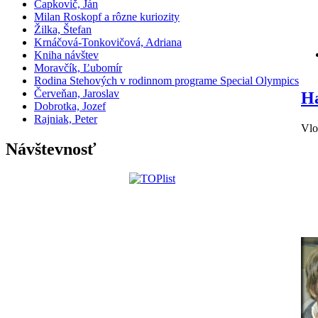
Čapkovič, Ján
Milan Roskopf a rôzne kuriozity
Žilka, Štefan
Krnáčová-Tonkovičová, Adriana
Kniha návštev
Moravčík, Ľubomír
Rodina Stehových v rodinnom programe Special Olympics
Červeňan, Jaroslav
Ha
Dobrotka, Jozef
Rajniak, Peter
Vlo
Návštevnosť