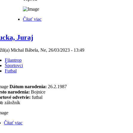
Čítať viac
cka, Juraj
žil(a) Michal Bábela, Ne, 26/03/2023 - 13:49
Filantrop
Športovci
Futbal
Dátum narodenia:
26.2.1987
sto narodenia:
Bojnice
rtové odvetvie:
futbal
t:
záložník
Čítať viac