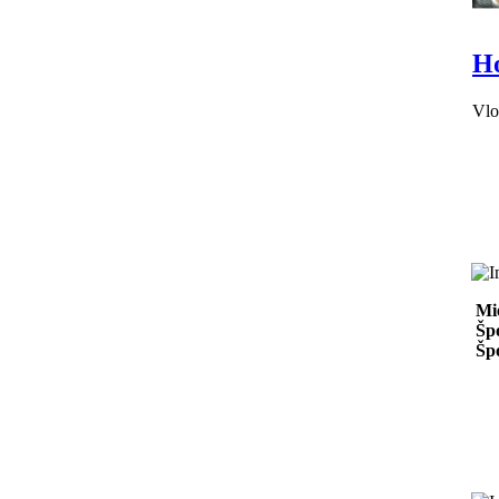
Ho
Vlo
Mi
Špo
Špo