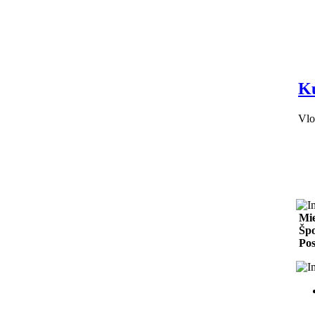
Ku
Vlo
Mie
Špo
Pos