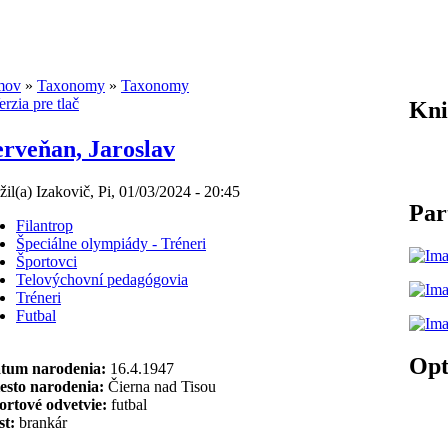
mov
»
Taxonomy
»
Taxonomy
Kni
rveňan, Jaroslav
žil(a) Izakovič, Pi, 01/03/2024 - 20:45
Par
Filantrop
Špeciálne olympiády - Tréneri
Športovci
Telovýchovní pedagógovia
Tréneri
Futbal
Opt
um narodenia:
16.4.1947
esto narodenia:
Čierna nad Tisou
ortové odvetvie:
futbal
st:
brankár