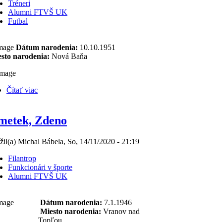
Tréneri
Alumni FTVŠ UK
Futbal
Dátum narodenia:
10.10.1951
sto narodenia:
Nová Baňa
Čítať viac
metek, Zdeno
žil(a) Michal Bábela, So, 14/11/2020 - 21:19
Filantrop
Funkcionári v športe
Alumni FTVŠ UK
Dátum narodenia:
7.1.1946
Miesto narodenia:
Vranov nad
Topľou