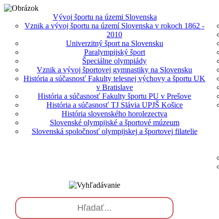
Vývoj športu na územi Slovenska
Vznik a vývoj športu na území Slovenska v rokoch 1862 -
2010
Univerzitný šport na Slovensku
Paralympijský šport
Špeciálne olympiády
Vznik a vývoj športovej gymnastiky na Slovensku
História a súčasnosť Fakulty telesnej výchovy a športu UK
v Bratislave
História a súčasnosť Fakulty športu PU v Prešove
História a súčasnosť TJ Slávia UPJŠ Košice
História slovenského horolezectva
Slovenské olympijské a športové múzeum
Slovenská spoločnosť olympijskej a športovej filatelie