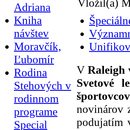
Vložil(a) M
Adriana
Kniha
Špeciáln
návštev
Významné
Moravčík,
Unifikov
Ľubomír
V
Raleigh 
Rodina
Svetové l
Stehových v
športovco
rodinnom
novinárov 
programe
podujatím 
Special