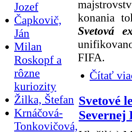
majstrovst
Jozef
konania to
Čapkovič,
Svetová ex
Ján
unifikovan
Milan
FIFA.
Roskopf a
rôzne
Čítať via
kuriozity
Žilka, Štefan
Svetové l
Krnáčová-
Severnej 
Tonkovičová,