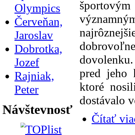
športovým
Olympics
významným
Červeňan,
najrôznejši
Jaroslav
dobrovoľne
Dobrotka,
dovolenku.
Jozef
pred jeho
Rajniak,
ktoré nosi
Peter
dostávalo 
Návštevnosť
Čítať via