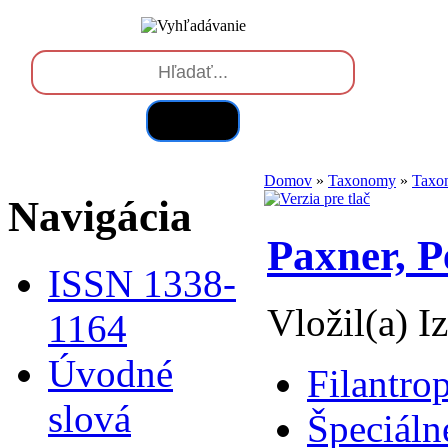
Hľadať
Domov
»
Taxonomy
»
Taxo
Navigácia
Paxner, P
ISSN 1338-
Vložil(a) I
1164
Úvodné
Filantro
slová
Špeciáln