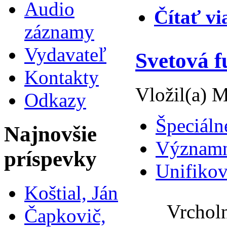
Audio
Čítať vi
záznamy
Vydavateľ
Svetová f
Kontakty
Vložil(a) M
Odkazy
Špeciáln
Najnovšie
Významné
príspevky
Unifikov
Koštial, Ján
Vrcholný
Čapkovič,