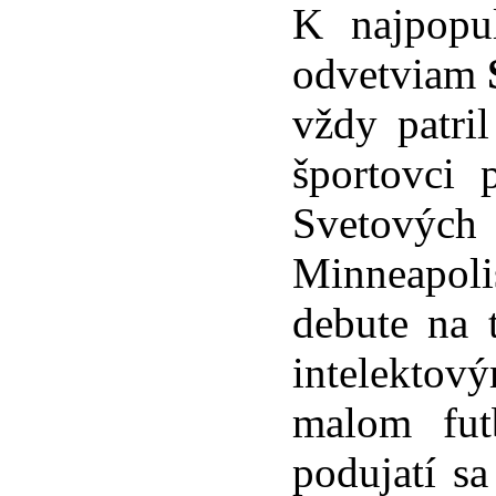
K najpopu
odvetviam
vždy patri
športovci 
Svetových
Minneapol
debute na 
intelektov
malom fut
podujatí sa