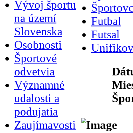
Vývoj športu
Športovc
na území
Futbal
Slovenska
Futsal
Osobnosti
Unifikov
Športové
odvetvia
Dát
Významné
Mies
udalosti a
Špo
podujatia
Zaujímavosti