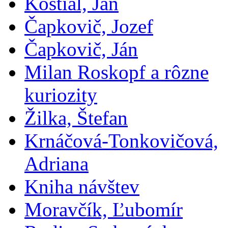
Koštial, Ján
Čapkovič, Jozef
Čapkovič, Ján
Milan Roskopf a rôzne
kuriozity
Žilka, Štefan
Krnáčová-Tonkovičová,
Adriana
Kniha návštev
Moravčík, Ľubomír