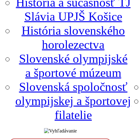
História a súčasnosť TJ
Slávia UPJŠ Košice
História slovenského
horolezectva
Slovenské olympijské
a športové múzeum
Slovenská spoločnosť
olympijskej a športovej
filatelie