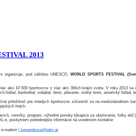
STIVAL 2013
ni organizuje, pod záštitou UNESCO,
WORLD SPORTS FESTIVAL (Sveto
ac ako 10 500 športovcov z viac ako 30tich krajín sveta. V roku 2013 sa
budú súťažiť v nasledujúcich disciplínach׃
futbal, basketbal
,
volejbal, tenis, plávanie, stolný tenis, americký futbal
príležitosť pre mladých športovcov zúčastniť sa na medzinárodnom šampi
pijs
kých
hrách.
iacich, cenníky, program, výhodné ponuky týkajúce sa ubytovania, fotky atď.)
, poskytnem podrobnejšie informácie na uvedenom kontakte:
o e-mailom
l.tomanekova@pdm.at