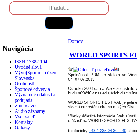
Hľadať
Domov
Navigácia
WORLD SPORTS FE
ISSN 1338-1164
Úvodné slová
Vývoj športu na území
Spoločnosť PDM so sídlom vo Vied
Slovenska
04.-07.07.2013.
Osobnosti
Od roku 2008 sa na WSF zúčastnilo vi
Športové odvetvia
Významné udalosti a
podujatia
WORLD SPORTS FESTIVAL je jedinečná 
Zaujímavosti
skvelú atmosféru ako na malých Olym
Audio záznamy
Všetky dôležité informácie (vek súťaž
Vydavateľ
o účasť na WORLD SPORTS FESTIVAL-e
Kontakty
Odkazy
telefonicky
+43 1 235 04 30 – 40
aleb