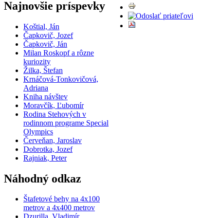
Najnovšie príspevky
Koštial, Ján
Čapkovič, Jozef
Čapkovič, Ján
Milan Roskopf a rôzne
kuriozity
Žilka, Štefan
Krnáčová-Tonkovičová,
Adriana
Kniha návštev
Moravčík, Ľubomír
Rodina Stehových v
rodinnom programe Special
Olympics
Červeňan, Jaroslav
Dobrotka, Jozef
Rajniak, Peter
Náhodný odkaz
Štafetové behy na 4x100
metrov a 4x400 metrov
Dzurilla, Vladimír