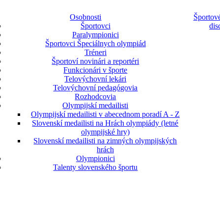
Osobnosti
Športové
Športovci
dis
Paralympionici
Športovci Špeciálnych olympiád
Tréneri
Športoví novinári a reportéri
Funkcionári v športe
Telovýchovní lekári
Telovýchovní pedagógovia
Rozhodcovia
Olympijskí medailisti
Olympijskí medailisti v abecednom poradí A - Z
Slovenskí medailisti na Hrách olympiády (letné
olympijské hry)
Slovenskí medailisti na zimných olympijských
hrách
Olympionici
Talenty slovenského športu