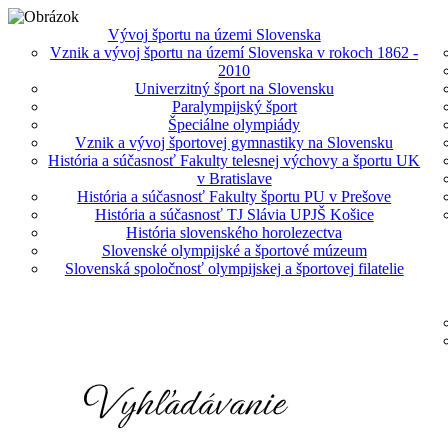
Vývoj športu na územi Slovenska
Vznik a vývoj športu na území Slovenska v rokoch 1862 -
2010
Univerzitný šport na Slovensku
Paralympijský šport
Špeciálne olympiády
Vznik a vývoj športovej gymnastiky na Slovensku
História a súčasnosť Fakulty telesnej výchovy a športu UK
v Bratislave
História a súčasnosť Fakulty športu PU v Prešove
História a súčasnosť TJ Slávia UPJŠ Košice
História slovenského horolezectva
Slovenské olympijské a športové múzeum
Slovenská spoločnosť olympijskej a športovej filatelie