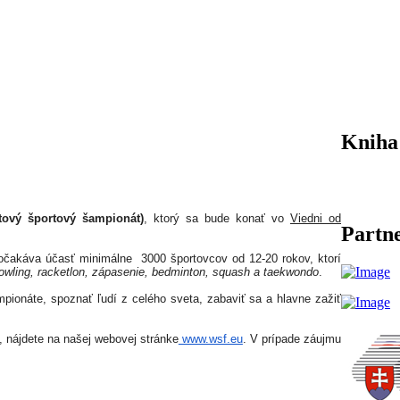
Kniha
vý športový šampionát)
, ktorý sa bude konať vo
Viedni od
Partne
 očakáva účasť minimálne 3000 športovcov od 12-20 rokov, ktorí
, bowling, racketlon, zápasenie, bedminton, squash a taekwondo
.
onáte, spoznať ľudí z celého sveta, zabaviť sa a hlavne zažiť
, nájdete na našej webovej stránke
www.wsf.eu
. V prípade záujmu