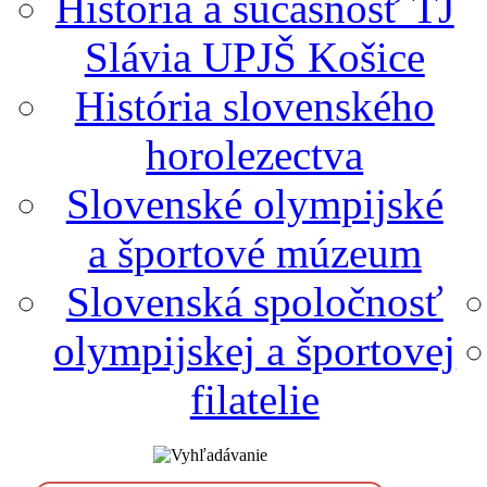
História a súčasnosť TJ
Slávia UPJŠ Košice
História slovenského
horolezectva
Slovenské olympijské
a športové múzeum
Slovenská spoločnosť
olympijskej a športovej
filatelie