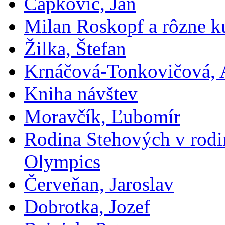
Čapkovič, Ján
Milan Roskopf a rôzne ku
Žilka, Štefan
Krnáčová-Tonkovičová, 
Kniha návštev
Moravčík, Ľubomír
Rodina Stehových v rod
Olympics
Červeňan, Jaroslav
Dobrotka, Jozef