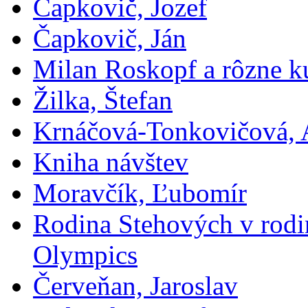
Čapkovič, Jozef
Čapkovič, Ján
Milan Roskopf a rôzne ku
Žilka, Štefan
Krnáčová-Tonkovičová, 
Kniha návštev
Moravčík, Ľubomír
Rodina Stehových v rod
Olympics
Červeňan, Jaroslav