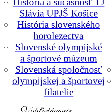
História a súčasnosť TJ
Slávia UPJŠ Košice
História slovenského
horolezectva
Slovenské olympijské
a športové múzeum
Slovenská spoločnosť
olympijskej a športovej
filatelie