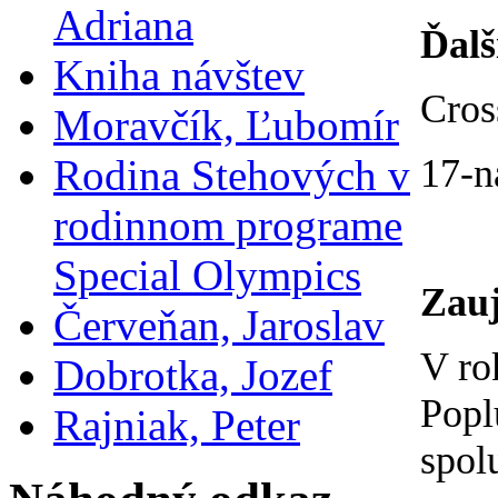
Adriana
Ďalš
Kniha návštev
Cros
Moravčík, Ľubomír
Rodina Stehových v
17-n
rodinnom programe
Special Olympics
Zauj
Červeňan, Jaroslav
V ro
Dobrotka, Jozef
Popl
Rajniak, Peter
spol