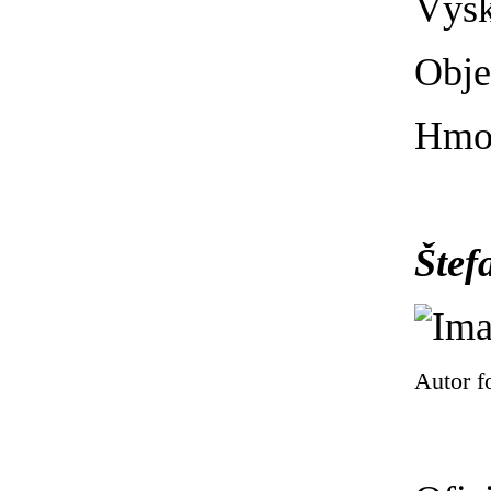
Výšk
Obje
Hmot
Štef
Autor f