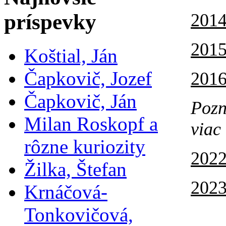
príspevky
2014
2015
Koštial, Ján
Čapkovič, Jozef
2016
Čapkovič, Ján
Pozn
Milan Roskopf a
viac 
rôzne kuriozity
2022
Žilka, Štefan
2023
Krnáčová-
Tonkovičová,