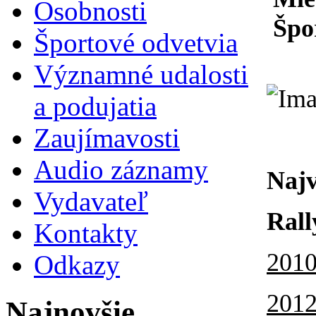
Osobnosti
Špo
Športové odvetvia
Významné udalosti
a podujatia
Zaujímavosti
Audio záznamy
Najv
Vydavateľ
Rall
Kontakty
2010
Odkazy
2012
Najnovšie