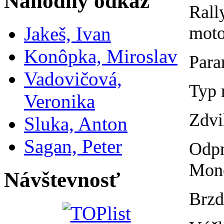
Náhodný odkaz
Rall
moto
Jakeš, Ivan
Konôpka, Miroslav
Para
Vadovičová,
Typ 
Veronika
Zdvi
Sluka, Anton
Sagan, Peter
Odpr
Mono
Návštevnosť
Brzd