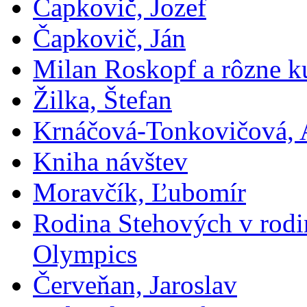
Čapkovič, Jozef
Čapkovič, Ján
Milan Roskopf a rôzne ku
Žilka, Štefan
Krnáčová-Tonkovičová, 
Kniha návštev
Moravčík, Ľubomír
Rodina Stehových v rod
Olympics
Červeňan, Jaroslav