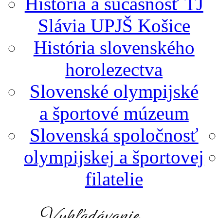
História a súčasnosť TJ
Slávia UPJŠ Košice
História slovenského
horolezectva
Slovenské olympijské
a športové múzeum
Slovenská spoločnosť
olympijskej a športovej
filatelie