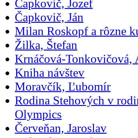
Čapkovič, Jozef
Čapkovič, Ján
Milan Roskopf a rôzne ku
Žilka, Štefan
Krnáčová-Tonkovičová, 
Kniha návštev
Moravčík, Ľubomír
Rodina Stehových v rod
Olympics
Červeňan, Jaroslav