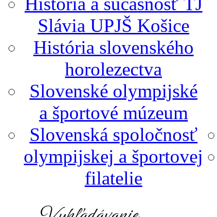
História a súčasnosť TJ
Slávia UPJŠ Košice
História slovenského
horolezectva
Slovenské olympijské
a športové múzeum
Slovenská spoločnosť
olympijskej a športovej
filatelie