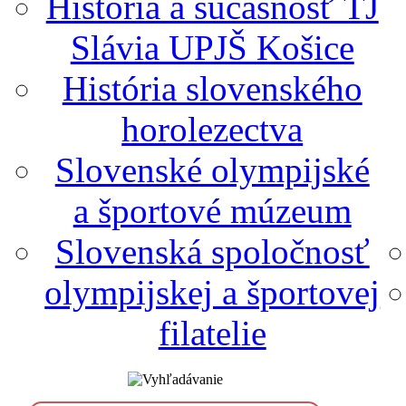
História a súčasnosť TJ
Slávia UPJŠ Košice
História slovenského
horolezectva
Slovenské olympijské
a športové múzeum
Slovenská spoločnosť
olympijskej a športovej
filatelie