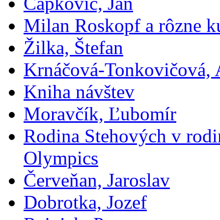
Čapkovič, Ján
Milan Roskopf a rôzne ku
Žilka, Štefan
Krnáčová-Tonkovičová, 
Kniha návštev
Moravčík, Ľubomír
Rodina Stehových v rod
Olympics
Červeňan, Jaroslav
Dobrotka, Jozef