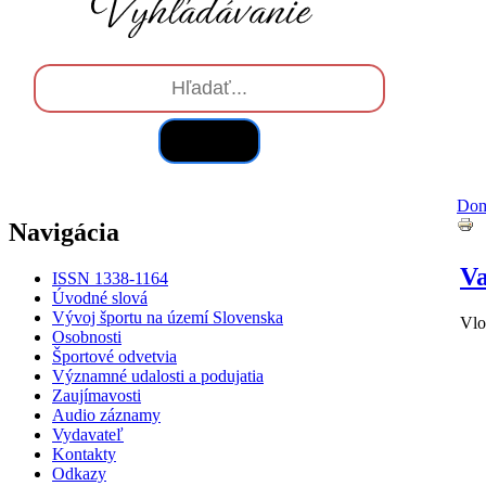
Hľadať
Do
Navigácia
Va
ISSN 1338-1164
Úvodné slová
Vývoj športu na území Slovenska
Vlo
Osobnosti
Športové odvetvia
Významné udalosti a podujatia
Zaujímavosti
Audio záznamy
Vydavateľ
Kontakty
Odkazy