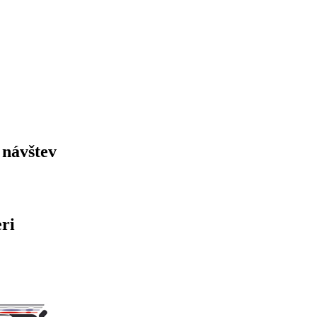
 návštev
ri