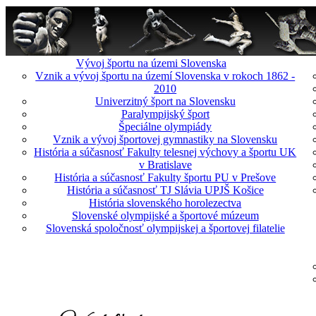
Vývoj športu na územi Slovenska
Vznik a vývoj športu na území Slovenska v rokoch 1862 -
2010
Univerzitný šport na Slovensku
Paralympijský šport
Špeciálne olympiády
Vznik a vývoj športovej gymnastiky na Slovensku
História a súčasnosť Fakulty telesnej výchovy a športu UK
v Bratislave
História a súčasnosť Fakulty športu PU v Prešove
História a súčasnosť TJ Slávia UPJŠ Košice
História slovenského horolezectva
Slovenské olympijské a športové múzeum
Slovenská spoločnosť olympijskej a športovej filatelie