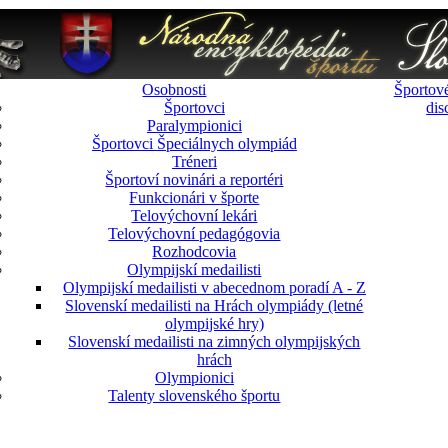
Osobnosti
Športové
Športovci
dis
Paralympionici
Športovci Špeciálnych olympiád
Tréneri
Športoví novinári a reportéri
Funkcionári v športe
Telovýchovní lekári
Telovýchovní pedagógovia
Rozhodcovia
Olympijskí medailisti
Olympijskí medailisti v abecednom poradí A - Z
Slovenskí medailisti na Hrách olympiády (letné
olympijské hry)
Slovenskí medailisti na zimných olympijských
hrách
Olympionici
Talenty slovenského športu