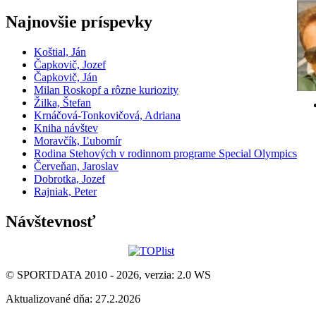
Najnovšie príspevky
Koštial, Ján
Čapkovič, Jozef
Čapkovič, Ján
Milan Roskopf a rôzne kuriozity
Žilka, Štefan
Krnáčová-Tonkovičová, Adriana
Kniha návštev
Moravčík, Ľubomír
Rodina Stehových v rodinnom programe Special Olympics
Červeňan, Jaroslav
Dobrotka, Jozef
Rajniak, Peter
Návštevnosť
© SPORTDATA 2010 - 2026, verzia: 2.0 WS
Aktualizované dňa: 27.2.2026