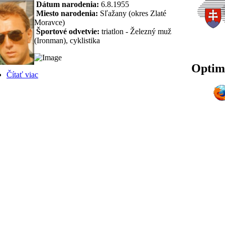
Dátum narodenia:
6.8.1955
Miesto narodenia:
Sľažany (okres Zlaté
Moravce)
Športové odvetvie:
triatlon - Železný muž
(Ironman), cyklistika
Optim
Čítať viac