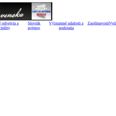
 odvetvia a
Slovník
Významné udalosti a
Zaujímavosti
Vyd
ciplíny
pojmov
podujatia