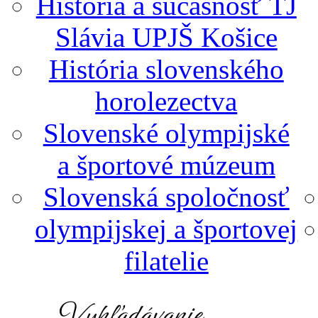
História a súčasnosť TJ
Slávia UPJŠ Košice
História slovenského
horolezectva
Slovenské olympijské
a športové múzeum
Slovenská spoločnosť
olympijskej a športovej
filatelie