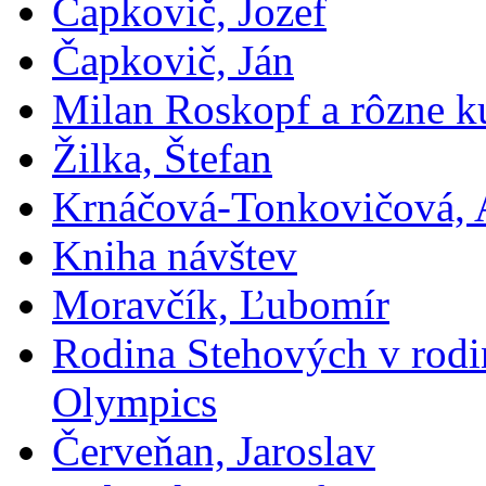
Čapkovič, Jozef
Čapkovič, Ján
Milan Roskopf a rôzne ku
Žilka, Štefan
Krnáčová-Tonkovičová, 
Kniha návštev
Moravčík, Ľubomír
Rodina Stehových v rod
Olympics
Červeňan, Jaroslav