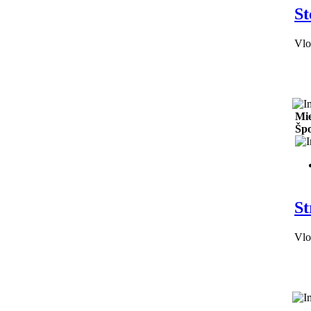
St
Vlo
Mie
Špo
St
Vlo