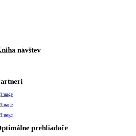
niha návštev
artneri
ptimálne prehliadače