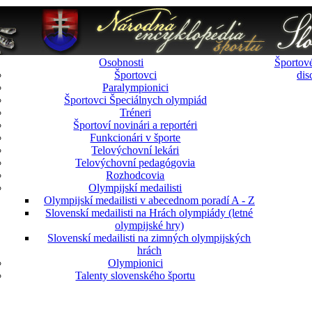
Osobnosti
Športové
Športovci
dis
Paralympionici
Športovci Špeciálnych olympiád
Tréneri
Športoví novinári a reportéri
Funkcionári v športe
Telovýchovní lekári
Telovýchovní pedagógovia
Rozhodcovia
Olympijskí medailisti
Olympijskí medailisti v abecednom poradí A - Z
Slovenskí medailisti na Hrách olympiády (letné
olympijské hry)
Slovenskí medailisti na zimných olympijských
hrách
Olympionici
Talenty slovenského športu