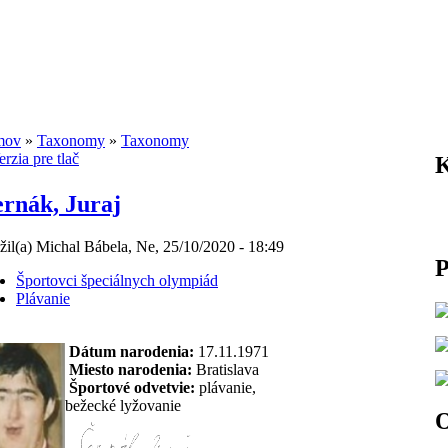
mov
»
Taxonomy
»
Taxonomy
K
rnák, Juraj
žil(a) Michal Bábela, Ne, 25/10/2020 - 18:49
P
Športovci špeciálnych olympiád
Plávanie
Dátum narodenia:
17.11.1971
Miesto narodenia:
Bratislava
Športové odvetvie:
plávanie,
bežecké lyžovanie
O