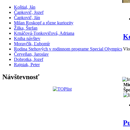
Koštial, Ján
Čapkovič, Jozef
Čapkovič, Ján
Milan Roskopf a rôzne kuriozity
Žilka, Štefan
Krnáčová-Tonkovičová, Adriana
K
Kniha návštev
Moravčík, Ľubomír
Rodina Stehových v rodinnom programe Special Olympics
Vlo
Červeňan, Jaroslav
Dobrotka, Jozef
Rajniak, Peter
Návštevnosť
Mie
Špo
P