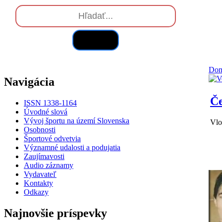
Hľadať
Do
Navigácia
Če
ISSN 1338-1164
Úvodné slová
Vývoj športu na území Slovenska
Vlo
Osobnosti
Športové odvetvia
Významné udalosti a podujatia
Zaujímavosti
Audio záznamy
Vydavateľ
Kontakty
Odkazy
Najnovšie príspevky