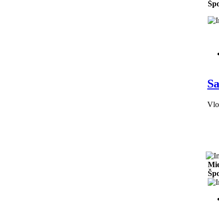
Špo
Sa
Vlo
Mie
Špo