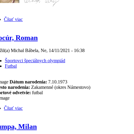
Čítať viac
ocúr, Roman
žil(a) Michal Bábela, Ne, 14/11/2021 - 16:38
Športovci špeciálnych olympiád
Futbal
Dátum narodenia:
7.10.1973
sto narodenia:
Zakamenné (okres Námestovo)
rtové odvetvie:
futbal
Čítať viac
umpa, Milan