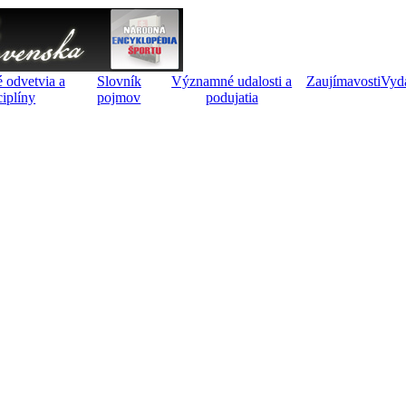
 odvetvia a
Slovník
Významné udalosti a
Zaujímavosti
Vyd
ciplíny
pojmov
podujatia