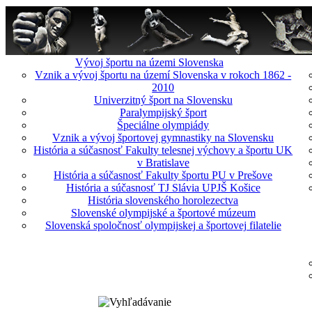
Vývoj športu na územi Slovenska
Vznik a vývoj športu na území Slovenska v rokoch 1862 -
2010
Univerzitný šport na Slovensku
Paralympijský šport
Špeciálne olympiády
Vznik a vývoj športovej gymnastiky na Slovensku
História a súčasnosť Fakulty telesnej výchovy a športu UK
v Bratislave
História a súčasnosť Fakulty športu PU v Prešove
História a súčasnosť TJ Slávia UPJŠ Košice
História slovenského horolezectva
Slovenské olympijské a športové múzeum
Slovenská spoločnosť olympijskej a športovej filatelie