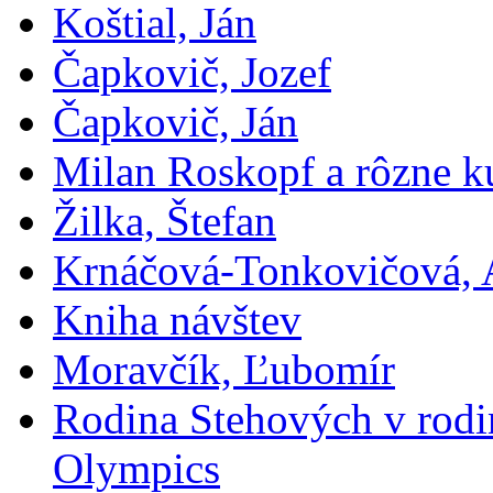
Koštial, Ján
Čapkovič, Jozef
Čapkovič, Ján
Milan Roskopf a rôzne ku
Žilka, Štefan
Krnáčová-Tonkovičová, 
Kniha návštev
Moravčík, Ľubomír
Rodina Stehových v rod
Olympics