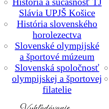
História a súčasnosť TJ
Slávia UPJŠ Košice
História slovenského
horolezectva
Slovenské olympijské
a športové múzeum
Slovenská spoločnosť
olympijskej a športovej
filatelie