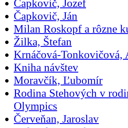
Čapkovič, Jozef
Čapkovič, Ján
Milan Roskopf a rôzne ku
Žilka, Štefan
Krnáčová-Tonkovičová, 
Kniha návštev
Moravčík, Ľubomír
Rodina Stehových v rod
Olympics
Červeňan, Jaroslav