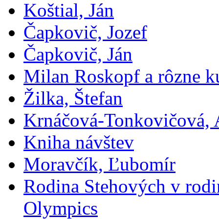
Koštial, Ján
Čapkovič, Jozef
Čapkovič, Ján
Milan Roskopf a rôzne ku
Žilka, Štefan
Krnáčová-Tonkovičová, 
Kniha návštev
Moravčík, Ľubomír
Rodina Stehových v rod
Olympics