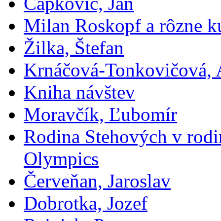
Čapkovič, Ján
Milan Roskopf a rôzne ku
Žilka, Štefan
Krnáčová-Tonkovičová, 
Kniha návštev
Moravčík, Ľubomír
Rodina Stehových v rod
Olympics
Červeňan, Jaroslav
Dobrotka, Jozef