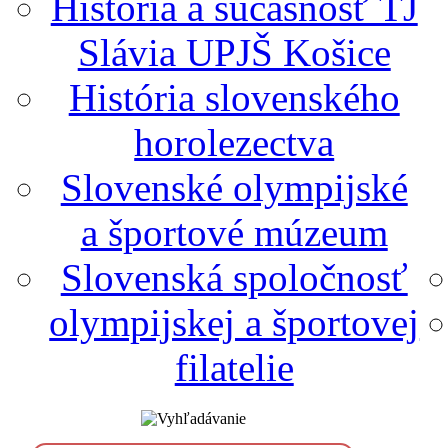
História a súčasnosť TJ
Slávia UPJŠ Košice
História slovenského
horolezectva
Slovenské olympijské
a športové múzeum
Slovenská spoločnosť
olympijskej a športovej
filatelie