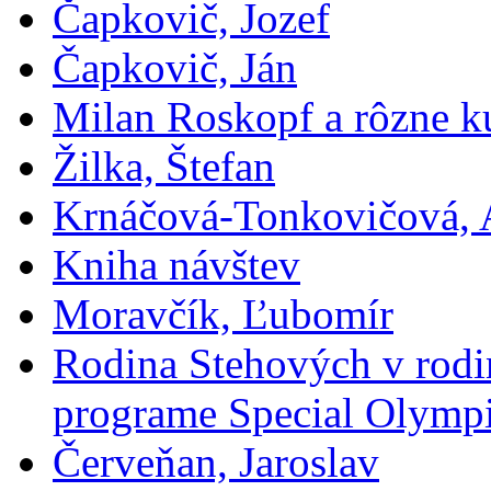
Čapkovič, Jozef
Čapkovič, Ján
Milan Roskopf a rôzne ku
Žilka, Štefan
Krnáčová-Tonkovičová, 
Kniha návštev
Moravčík, Ľubomír
Rodina Stehových v rod
programe Special Olymp
Červeňan, Jaroslav