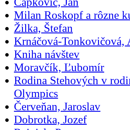
Čapkovič, Ján
Milan Roskopf a rôzne ku
Žilka, Štefan
Krnáčová-Tonkovičová, 
Kniha návštev
Moravčík, Ľubomír
Rodina Stehových v rod
Olympics
Červeňan, Jaroslav
Dobrotka, Jozef