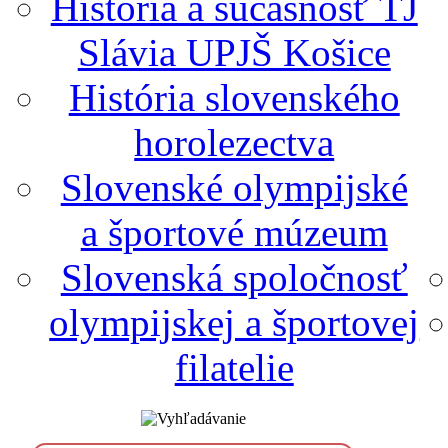
História a súčasnosť TJ
Slávia UPJŠ Košice
História slovenského
horolezectva
Slovenské olympijské
a športové múzeum
Slovenská spoločnosť
olympijskej a športovej
filatelie