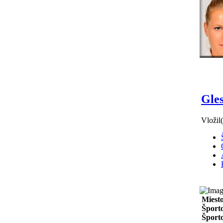
Gle
Vložil
Miest
Športo
Športo