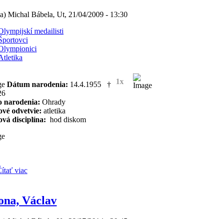
(a) Michal Bábela, Ut, 21/04/2009 - 13:30
Olympijskí medailisti
Športovci
Olympionici
Atletika
1x
Dátum narodenia:
14.4.1955 †
26
o narodenia:
Ohrady
ové odvetvie:
atletika
vá disciplína:
hod diskom
ítať viac
ona, Václav