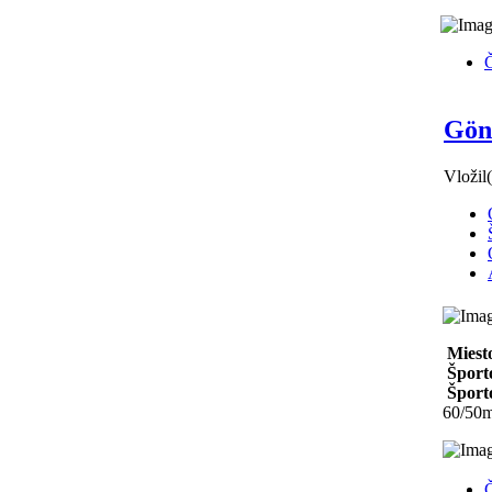
Č
Gönc
Vložil
Miest
Šport
Športo
60/50
Č