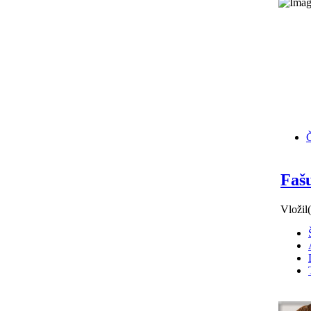
Č
Faš
Vložil