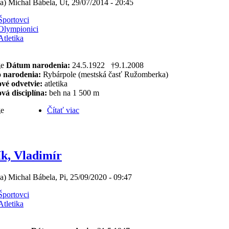
(a) Michal Bábela, Ut, 29/07/2014 - 20:45
Športovci
Olympionici
Atletika
Dátum narodenia:
24.5.1922 †9.1.2008
o narodenia:
Rybárpole (mestská časť Ružomberka)
vé odvetvie:
atletika
vá disciplína:
beh na 1 500 m
Čítať viac
k, Vladimír
(a) Michal Bábela, Pi, 25/09/2020 - 09:47
Športovci
Atletika