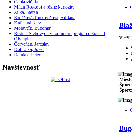
Čapkovič, Ján
Milan Roskopf a rôzne kuriozity
Č
Žilka, Štefan
Krnáčová-Tonkovičová, Adriana
Kniha návštev
Blaž
Moravčík, Ľubomír
Rodina Stehových v rodinnom programe Special
Vložil
Olympics
Červeňan, Jaroslav
Dobrotka, Jozef
Rajniak, Peter
Návštevnosť
Miest
Športo
Športo
Č
Bug