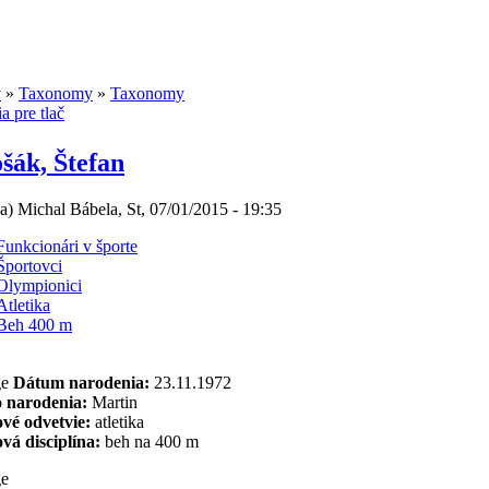
v
»
Taxonomy
»
Taxonomy
šák, Štefan
(a) Michal Bábela, St, 07/01/2015 - 19:35
Funkcionári v športe
Športovci
Olympionici
Atletika
Beh 400 m
Dátum narodenia:
23.11.1972
o narodenia:
Martin
vé odvetvie:
atletika
vá disciplína:
beh na 400 m