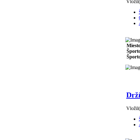
Vložil
Miest
Športo
Športo
Drží
Vložil