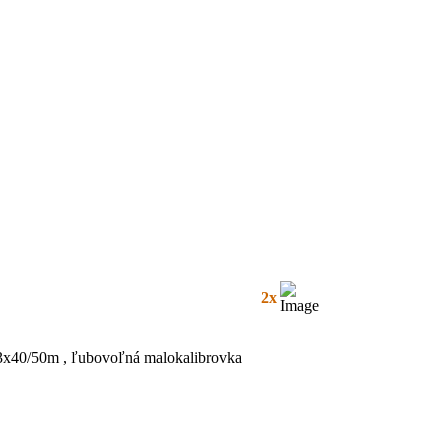
2x
3x40/50m , ľubovoľná malokalibrovka