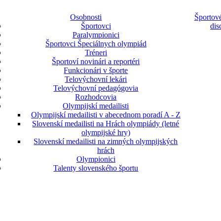
Osobnosti
Športové
Športovci
dis
Paralympionici
Športovci Špeciálnych olympiád
Tréneri
Športoví novinári a reportéri
Funkcionári v športe
Telovýchovní lekári
Telovýchovní pedagógovia
Rozhodcovia
Olympijskí medailisti
Olympijskí medailisti v abecednom poradí A - Z
Slovenskí medailisti na Hrách olympiády (letné
olympijské hry)
Slovenskí medailisti na zimných olympijských
hrách
Olympionici
Talenty slovenského športu