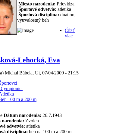
Miesto narodenia:
Prievidza
Športové odvetvie:
atletika
Športová disciplína:
duatlon,
vytrvalostný beh
Čítať
viac
sková-Lehocká, Eva
(a) Michal Bábela, Ut, 07/04/2009 - 21:15
Športovci
Olympionici
Atletika
Beh 100 m a 200 m
Dátum narodenia:
26.7.1943
o narodenia:
Zvolen
vé odvetvie:
atletika
vá disciplína:
beh na 100 m a 200 m