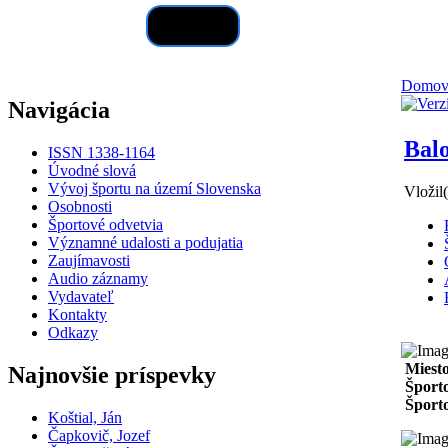
Hľadať
Domo
Navigácia
Balo
ISSN 1338-1164
Úvodné slová
Vývoj športu na území Slovenska
Vložil
Osobnosti
Športové odvetvia
Významné udalosti a podujatia
Zaujímavosti
Audio záznamy
Vydavateľ
Kontakty
Odkazy
Miest
Najnovšie príspevky
Športo
Športo
Koštial, Ján
Čapkovič, Jozef