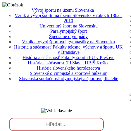
Vývoj športu na územi Slovenska
Vznik a vývoj športu na území Slovenska v rokoch 1862 -
2010
Univerzitný šport na Slovensku
Paralympijský šport
Špeciálne olympiády
Vznik a vývoj športovej gymnastiky na Slovensku
História a súčasnosť Fakulty telesnej výchovy a športu UK
v Bratislave
História a súčasnosť Fakulty športu PU v Prešove
História a súčasnosť TJ Slávia UPJŠ Košice
História slovenského horolezectva
Slovenské olympijské a športové múzeum
Slovenská spoločnosť olympijskej a športovej filatelie