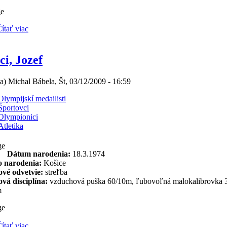
ítať viac
i, Jozef
(a) Michal Bábela, Št, 03/12/2009 - 16:59
Olympijskí medailisti
Športovci
Olympionici
Atletika
Dátum narodenia:
18.3.1974
o narodenia:
Košice
ové odvetvie:
streľba
vá disciplína:
vzduchová puška 60/10m, ľubovoľná malokalibrovka 
m
ítať viac