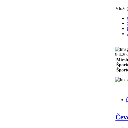
Vložil
9.4.20
Miest
Šport
Športo
Č
Čev