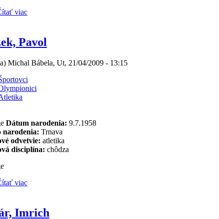
ítať viac
ek, Pavol
(a) Michal Bábela, Ut, 21/04/2009 - 13:15
Športovci
Olympionici
Atletika
Dátum narodenia:
9.7.1958
o narodenia:
Trnava
vé odvetvie:
atletika
vá disciplína:
chôdza
ítať viac
ár, Imrich