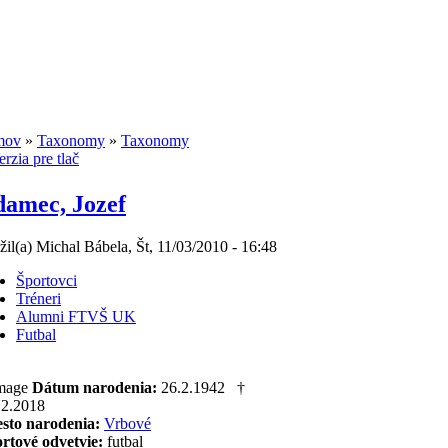
mov
»
Taxonomy
»
Taxonomy
amec, Jozef
žil(a) Michal Bábela, Št, 11/03/2010 - 16:48
Športovci
Tréneri
Alumni FTVŠ UK
Futbal
Dátum narodenia:
26.2.1942 †
12.2018
sto narodenia:
Vrbové
rtové odvetvie:
futbal