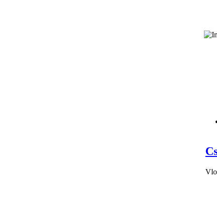
Cs
Vlo