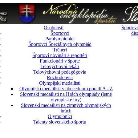
Osobnosti
Športové
Športovci
dis
Paralympionici
Športovci Špeciálnych olympiád
Tréneri
Športoví novinári a reportéri
Funkcionári v športe
Telovýchovní lekári
Telovýchovní pedagógovia
Rozhodcovia
Olympijskí medailisti
Olympijskí medailisti v abecednom poradí A - Z
Slovenskí medailisti na Hrách olympiády (letné
olympijské hry)
Slovenskí medailisti na zimných olympijských
hrách
Olympionici
Talenty slovenského športu