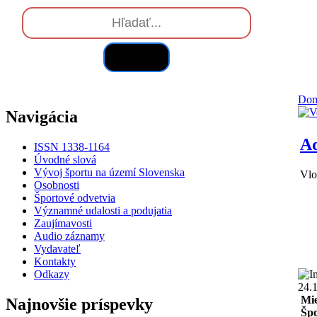
Hľadať
Do
Navigácia
Ad
ISSN 1338-1164
Úvodné slová
Vývoj športu na území Slovenska
Vlo
Osobnosti
Športové odvetvia
Významné udalosti a podujatia
Zaujímavosti
Audio záznamy
Vydavateľ
Kontakty
Odkazy
24.
Mie
Najnovšie príspevky
Špo