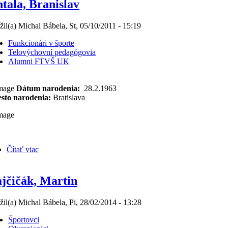
tala, Branislav
žil(a) Michal Bábela, St, 05/10/2011 - 15:19
Funkcionári v športe
Telovýchovní pedagógovia
Alumni FTVŠ UK
Dátum narodenia:
28.2.1963
sto narodenia:
Bratislava
Čítať viac
jčičák, Martin
žil(a) Michal Bábela, Pi, 28/02/2014 - 13:28
Športovci