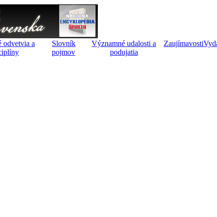
 odvetvia a
Slovník
Významné udalosti a
Zaujímavosti
Vyd
ciplíny
pojmov
podujatia