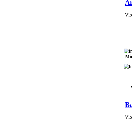
An
Vlo
Mie
Ba
Vlo