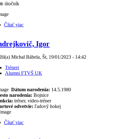
t:
útočník
Čítať viac
drejkovič, Igor
žil(a) Michal Bábela, Št, 19/01/2023 - 14:42
Tréneri
Alumni FTVŠ UK
Dátum narodenia:
14.5.1980
sto narodenia:
Bojnice
nkcia:
tréner, video-tréner
rtové odvetvie:
ľadový hokej
Čítať viac