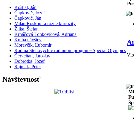
Pos
Koštial, Ján
Čapkovič, Jozef
Čapkovič, Ján
Milan Roskopf a rôzne kuriozity
Žilka, Štefan
Krnáčová-Tonkovičová, Adriana
Kniha návštev
An
Moravčík, Ľubomír
Rodina Stehových v rodinnom programe Special Olympics
Vlo
Červeňan, Jaroslav
Dobrotka, Jozef
Rajniak, Peter
Návštevnosť
Mie
Fu
Špo