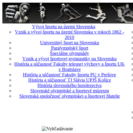
Vývoj športu na územi Slovenska
Vznik a vývoj športu na území Slovenska v rokoch 1862 -
2010
Univerzitný šport na Slovensku
Paralympijský šport
Špeciálne olympiády
Vznik a vývoj športovej gymnastiky na Slovensku
História a súčasnosť Fakulty telesnej výchovy a športu UK
v Bratislave
História a súčasnosť Fakulty športu PU v Prešove
História a súčasnosť TJ Slávia UPJŠ Košice
História slovenského horolezectva
Slovenské olympijské a športové múzeum
Slovenská spoločnosť olympijskej a športovej filatelie