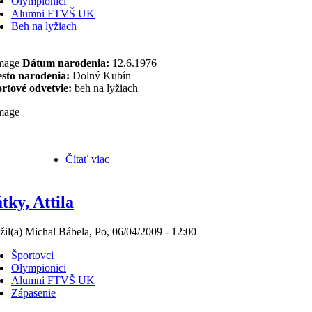
Olympionici
Alumni FTVŠ UK
Beh na lyžiach
Dátum narodenia:
12.6.1976
sto narodenia:
Dolný Kubín
rtové odvetvie:
beh na lyžiach
Čítať viac
tky, Attila
žil(a) Michal Bábela, Po, 06/04/2009 - 12:00
Športovci
Olympionici
Alumni FTVŠ UK
Zápasenie