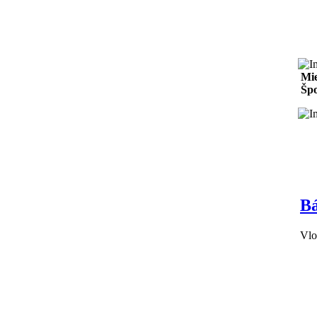
Mie
Špo
Bá
Vlo