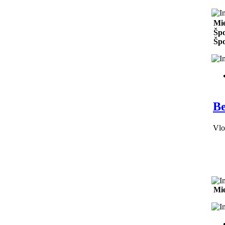
Mie
Špo
Špo
Be
Vlo
Mie