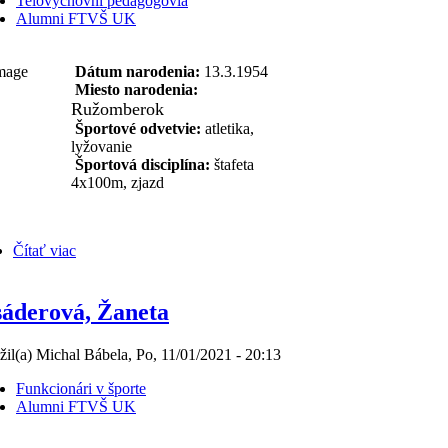
Telovýchovní pedagógovia
Alumni FTVŠ UK
Dátum narodenia:
13.3.1954
Miesto narodenia:
Ružomberok
Športové odvetvie:
atletika,
lyžovanie
Športová disciplína:
štafeta
4x100m, zjazd
Čítať viac
áderová, Žaneta
žil(a) Michal Bábela, Po, 11/01/2021 - 20:13
Funkcionári v športe
Alumni FTVŠ UK