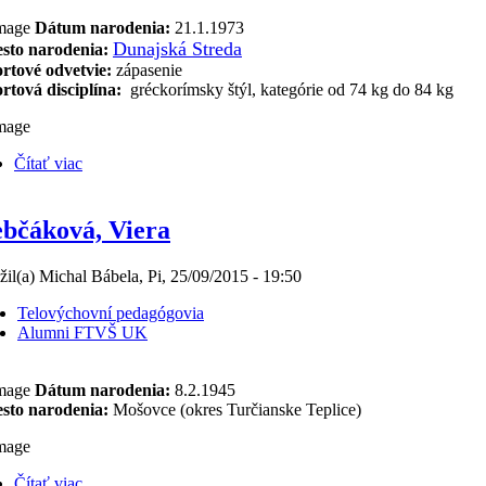
Dátum narodenia:
21.1.1973
Dunajská Streda
sto narodenia:
rtové odvetvie:
zápasenie
rtová disciplína:
gréckorímsky štýl, kategórie od 74 kg do 84 kg
Čítať viac
bčáková, Viera
žil(a) Michal Bábela, Pi, 25/09/2015 - 19:50
Telovýchovní pedagógovia
Alumni FTVŠ UK
Dátum narodenia:
8.2.1945
sto narodenia:
Mošovce (okres Turčianske Teplice)
Čítať viac