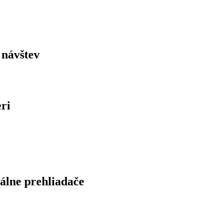
 návštev
ri
álne prehliadače