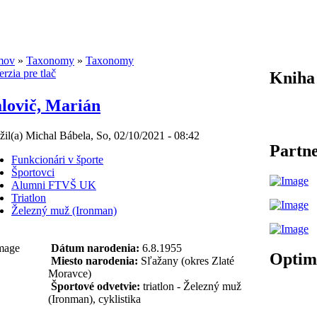
mov
»
Taxonomy
»
Taxonomy
Kniha
lovič, Marián
žil(a) Michal Bábela, So, 02/10/2021 - 08:42
Partne
Funkcionári v športe
Športovci
Alumni FTVŠ UK
Triatlon
Železný muž (Ironman)
Dátum narodenia:
6.8.1955
Optim
Miesto narodenia:
Sľažany (okres Zlaté
Moravce)
Športové odvetvie:
triatlon - Železný muž
(Ironman), cyklistika