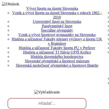
Vývoj športu na územi Slovenska
Vznik a vývoj športu na území Slovenska v rokoch 1862 -
2010
Univerzitný šport na Slovensku
Paralympijský šport
Špeciálne olympiády
Vznik a vývoj športovej gymnastiky na Slovensku
História a súčasnosť Fakulty telesnej výchovy a športu UK
v Bratislave
História a súčasnosť Fakulty športu PU v Prešove
História a súčasnosť TJ Slávia UPJŠ Košice
História slovenského horolezectva
Slovenské olympijské a športové múzeum
Slovenská spoločnosť olympijskej a športovej filatelie