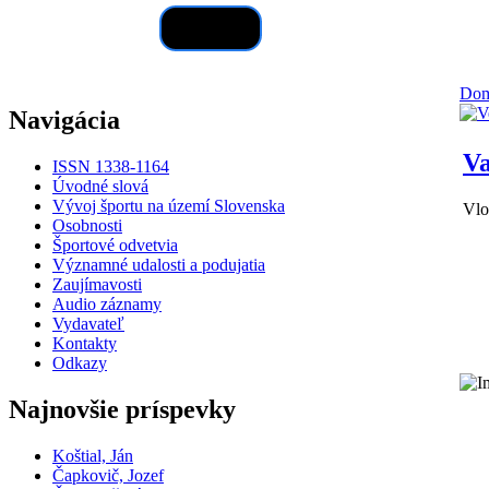
Hľadať
Do
Navigácia
Va
ISSN 1338-1164
Úvodné slová
Vývoj športu na území Slovenska
Vlo
Osobnosti
Športové odvetvia
Významné udalosti a podujatia
Zaujímavosti
Audio záznamy
Vydavateľ
Kontakty
Odkazy
Najnovšie príspevky
Koštial, Ján
Čapkovič, Jozef