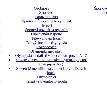
Osobnosti
Športové
Športovci
dis
Paralympionici
Športovci Špeciálnych olympiád
Tréneri
Športoví novinári a reportéri
Funkcionári v športe
Telovýchovní lekári
Telovýchovní pedagógovia
Rozhodcovia
Olympijskí medailisti
Olympijskí medailisti v abecednom poradí A - Z
Slovenskí medailisti na Hrách olympiády (letné
olympijské hry)
Slovenskí medailisti na zimných olympijských
hrách
Olympionici
Talenty slovenského športu