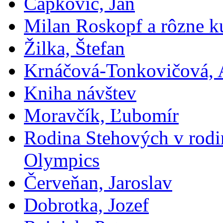
Čapkovič, Ján
Milan Roskopf a rôzne ku
Žilka, Štefan
Krnáčová-Tonkovičová, 
Kniha návštev
Moravčík, Ľubomír
Rodina Stehových v rod
Olympics
Červeňan, Jaroslav
Dobrotka, Jozef