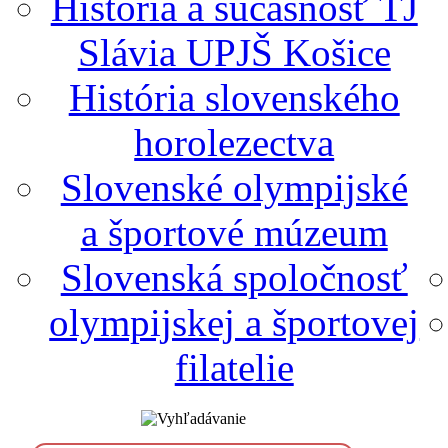
História a súčasnosť TJ
Slávia UPJŠ Košice
História slovenského
horolezectva
Slovenské olympijské
a športové múzeum
Slovenská spoločnosť
olympijskej a športovej
filatelie