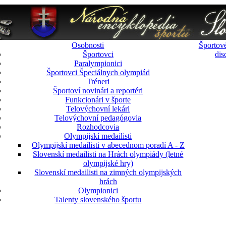
Osobnosti
Športové
Športovci
dis
Paralympionici
Športovci Špeciálnych olympiád
Tréneri
Športoví novinári a reportéri
Funkcionári v športe
Telovýchovní lekári
Telovýchovní pedagógovia
Rozhodcovia
Olympijskí medailisti
Olympijskí medailisti v abecednom poradí A - Z
Slovenskí medailisti na Hrách olympiády (letné
olympijské hry)
Slovenskí medailisti na zimných olympijských
hrách
Olympionici
Talenty slovenského športu