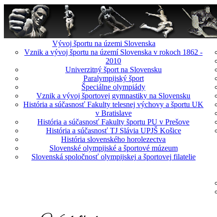
Vývoj športu na územi Slovenska
Vznik a vývoj športu na území Slovenska v rokoch 1862 -
2010
Univerzitný šport na Slovensku
Paralympijský šport
Špeciálne olympiády
Vznik a vývoj športovej gymnastiky na Slovensku
História a súčasnosť Fakulty telesnej výchovy a športu UK
v Bratislave
História a súčasnosť Fakulty športu PU v Prešove
História a súčasnosť TJ Slávia UPJŠ Košice
História slovenského horolezectva
Slovenské olympijské a športové múzeum
Slovenská spoločnosť olympijskej a športovej filatelie