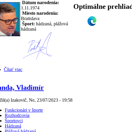
Dátum narodenia:
Optimálne prehlia
1.11.1974
Miesto narodenia:
Bratislava
Šport:
hádzaná, plážová
hádzaná
Čítať viac
nda, Vladimír
žil(a) Izakovič, Ne, 23/07/2023 - 19:58
Funkcionári v športe
Rozhodcovia
Športovci
Hádzaná
Plážová hádzaná