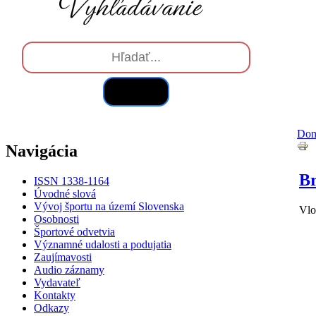
Hľadať
Do
Navigácia
Br
ISSN 1338-1164
Úvodné slová
Vývoj športu na území Slovenska
Vlo
Osobnosti
Športové odvetvia
Významné udalosti a podujatia
Zaujímavosti
Audio záznamy
Vydavateľ
Kontakty
Odkazy