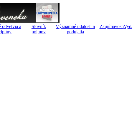
 odvetvia a
Slovník
Významné udalosti a
Zaujímavosti
Vyd
ciplíny
pojmov
podujatia