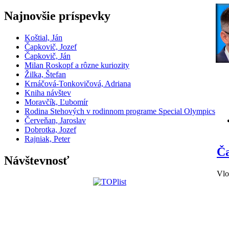
Najnovšie príspevky
Koštial, Ján
Čapkovič, Jozef
Čapkovič, Ján
Milan Roskopf a rôzne kuriozity
Žilka, Štefan
Krnáčová-Tonkovičová, Adriana
Kniha návštev
Moravčík, Ľubomír
Rodina Stehových v rodinnom programe Special Olympics
Červeňan, Jaroslav
Dobrotka, Jozef
Rajniak, Peter
Ča
Návštevnosť
Vlo