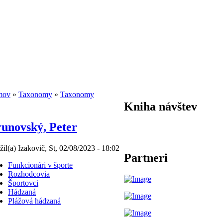
mov
»
Taxonomy
»
Taxonomy
Kniha návštev
unovský, Peter
žil(a) Izakovič, St, 02/08/2023 - 18:02
Partneri
Funkcionári v športe
Rozhodcovia
Športovci
Hádzaná
Plážová hádzaná