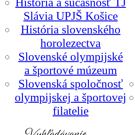
História a súčasnosť TJ
Slávia UPJŠ Košice
História slovenského
horolezectva
Slovenské olympijské
a športové múzeum
Slovenská spoločnosť
olympijskej a športovej
filatelie