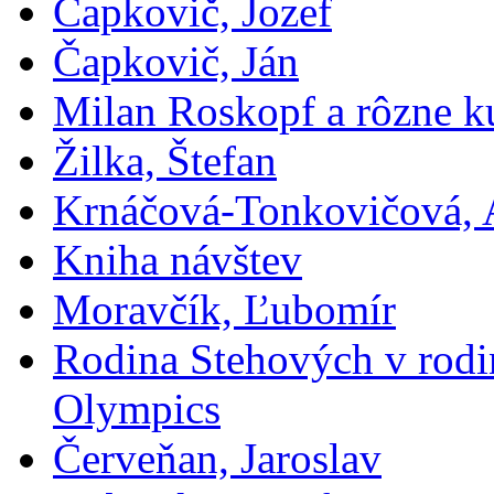
Čapkovič, Jozef
Čapkovič, Ján
Milan Roskopf a rôzne ku
Žilka, Štefan
Krnáčová-Tonkovičová, 
Kniha návštev
Moravčík, Ľubomír
Rodina Stehových v rod
Olympics
Červeňan, Jaroslav