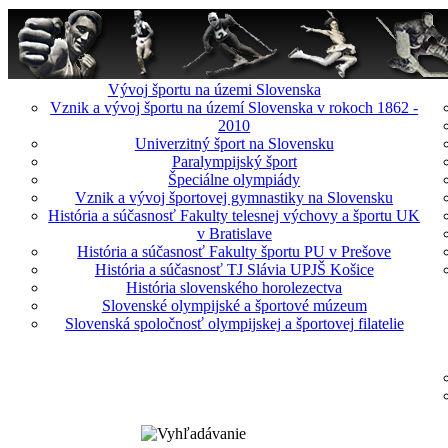
Vývoj športu na územi Slovenska
Vznik a vývoj športu na území Slovenska v rokoch 1862 -
2010
Univerzitný šport na Slovensku
Paralympijský šport
Špeciálne olympiády
Vznik a vývoj športovej gymnastiky na Slovensku
História a súčasnosť Fakulty telesnej výchovy a športu UK
v Bratislave
História a súčasnosť Fakulty športu PU v Prešove
História a súčasnosť TJ Slávia UPJŠ Košice
História slovenského horolezectva
Slovenské olympijské a športové múzeum
Slovenská spoločnosť olympijskej a športovej filatelie