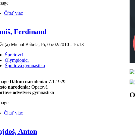
Čítať viac
niš, Ferdinand
žil(a) Michal Bábela, Pi, 05/02/2010 - 16:13
Športovci
Olympionici
Športová gymnastika
Dátum narodenia:
7.1.1929
sto narodenia:
Opatová
rtové odvetvie:
gymnastika
O
Čítať viac
jdoš, Anton