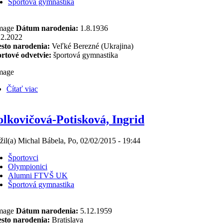
Športová gymnastika
Dátum narodenia:
1.8.1936
12.2022
sto narodenia:
Veľké Berezné (Ukrajina)
rtové odvetvie:
športová gymnastika
Čítať viac
lkovičová-Potisková, Ingrid
žil(a) Michal Bábela, Po, 02/02/2015 - 19:44
Športovci
Olympionici
Alumni FTVŠ UK
Športová gymnastika
Dátum narodenia:
5.12.1959
sto narodenia:
Bratislava