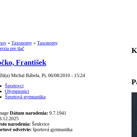
mov
»
Taxonomy
»
Taxonomy
K
čko, František
žil(a) Michal Bábela, Pi, 06/08/2010 - 15:24
P
Športovci
Olympionici
Športová gymnastika
Dátum narodenia:
9.7.1941
8.12.2025
sto narodenia:
Šenkvice
rtové odvetvie:
športová gymnastika