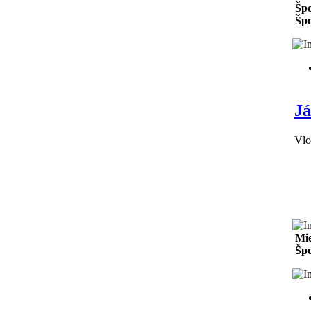
Špo
Špo
Já
Vlo
Mie
Špo