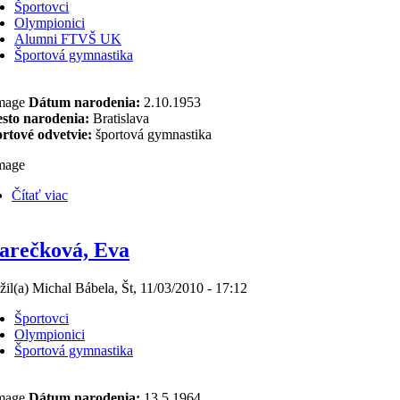
Športovci
Olympionici
Alumni FTVŠ UK
Športová gymnastika
Dátum narodenia:
2.10.1953
sto narodenia:
Bratislava
rtové odvetvie:
športová gymnastika
Čítať viac
arečková, Eva
žil(a) Michal Bábela, Št, 11/03/2010 - 17:12
Športovci
Olympionici
Športová gymnastika
Dátum narodenia:
13.5.1964