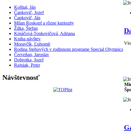
Koštial, Ján
Čapkovič, Jozef
Čapkovič, Ján
Milan Roskopf a rôzne kuriozity
Žilka, Štefan
Da
Krnáčová-Tonkovičová, Adriana
Kniha návštev
Vlo
Moravčík, Ľubomír
Rodina Stehových v rodinnom programe Special Olympics
Červeňan, Jaroslav
Dobrotka, Jozef
Rajniak, Peter
Návštevnosť
Mie
Špo
Ga