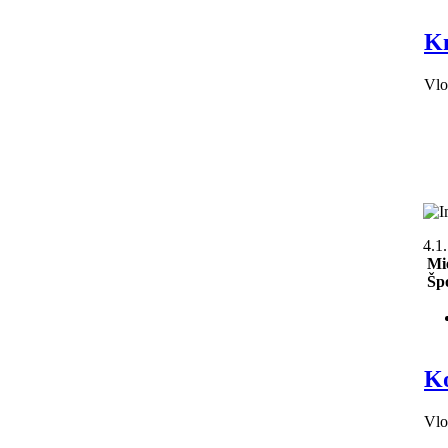
K
Vlo
4.1
Mie
Špo
Ko
Vlo