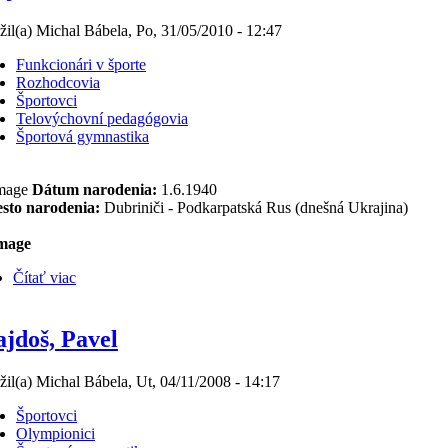
žil(a) Michal Bábela, Po, 31/05/2010 - 12:47
Funkcionári v športe
Rozhodcovia
Športovci
Telovýchovní pedagógovia
Športová gymnastika
Dátum narodenia:
1.6.1940
sto narodenia:
Dubriniči - Podkarpatská Rus (dnešná Ukrajina)
Čítať viac
jdoš, Pavel
žil(a) Michal Bábela, Ut, 04/11/2008 - 14:17
Športovci
Olympionici