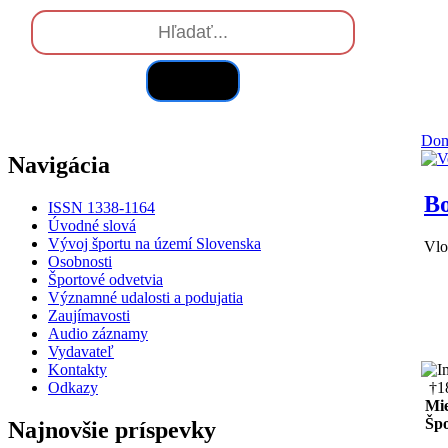
Hľadať
Do
Navigácia
Bo
ISSN 1338-1164
Úvodné slová
Vývoj športu na území Slovenska
Vlo
Osobnosti
Športové odvetvia
Významné udalosti a podujatia
Zaujímavosti
Audio záznamy
Vydavateľ
Kontakty
Odkazy
†1
Mie
Špo
Najnovšie príspevky