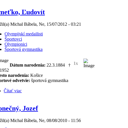
meťko, Ľudovít
žil(a) Michal Bábela, Ne, 15/07/2012 - 03:21
Olympijskí medailisti
Športovci
Olympionici
Športová gymnastika
1x
Dátum narodenia:
22.3.1884 †
.1952
sto narodenia:
Košice
rtové odvetvie:
športová gymnastika
Čítať viac
nečný, Jozef
žil(a) Michal Bábela, Ne, 08/08/2010 - 11:56