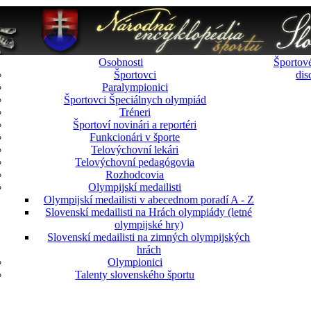
Osobnosti
Športové
Športovci
dis
Paralympionici
Športovci Špeciálnych olympiád
Tréneri
Športoví novinári a reportéri
Funkcionári v športe
Telovýchovní lekári
Telovýchovní pedagógovia
Rozhodcovia
Olympijskí medailisti
Olympijskí medailisti v abecednom poradí A - Z
Slovenskí medailisti na Hrách olympiády (letné
olympijské hry)
Slovenskí medailisti na zimných olympijských
hrách
Olympionici
Talenty slovenského športu