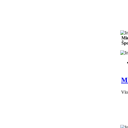
Mie
Špo
M
Vlo