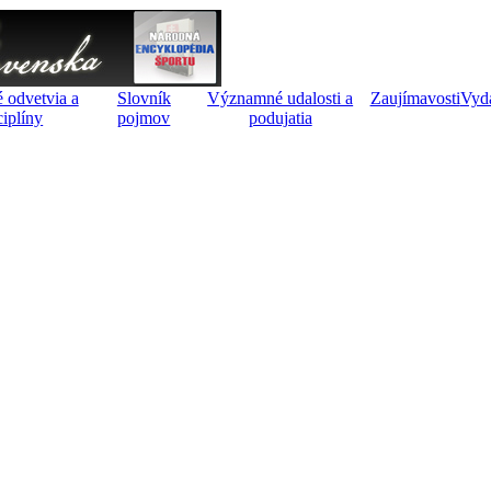
 odvetvia a
Slovník
Významné udalosti a
Zaujímavosti
Vyd
ciplíny
pojmov
podujatia