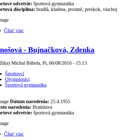
rtové odvetvie:
športová gymnastika
rtová disciplína:
bradlá, kladina, prostné, preskok, viacboj
Čítať viac
nošová - Bujnačková, Zdenka
žil(a) Michal Bábela, Pi, 06/08/2010 - 15:13
Športovci
Olympionici
Športová gymnastika
Dátum narodenia:
25.4.1955
sto narodenia:
Bratislava
rtové odvetvie:
športová gymnastika
Čítať viac