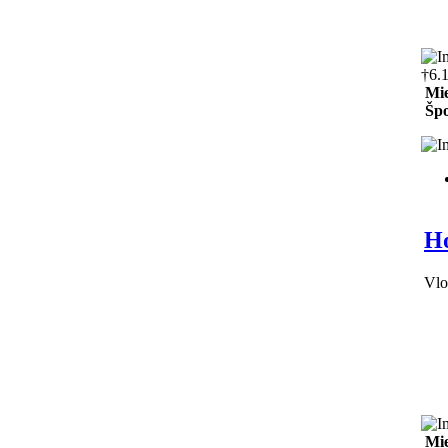
†6.
Mie
Špo
Ho
Vlo
Mie