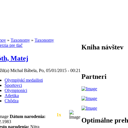
mov
»
Taxonomy
»
Taxonomy
Kniha návštev
th, Matej
žil(a) Michal Bábela, Po, 05/01/2015 - 00:21
Partneri
Olympijskí medailisti
Športovci
Olympionici
Atletika
Chôdza
1x
Dátum narodenia:
Optimálne preh
2.1983
esto narodenia:
Nitra