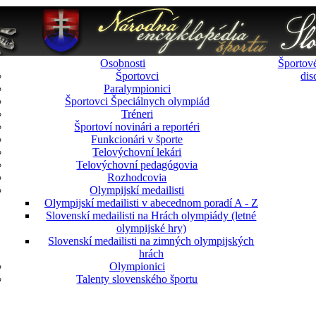
Osobnosti
Športové
Športovci
dis
Paralympionici
Športovci Špeciálnych olympiád
Tréneri
Športoví novinári a reportéri
Funkcionári v športe
Telovýchovní lekári
Telovýchovní pedagógovia
Rozhodcovia
Olympijskí medailisti
Olympijskí medailisti v abecednom poradí A - Z
Slovenskí medailisti na Hrách olympiády (letné
olympijské hry)
Slovenskí medailisti na zimných olympijských
hrách
Olympionici
Talenty slovenského športu