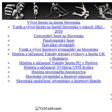
Vývoj športu na územi Slovenska
Vznik a vývoj športu na území Slovenska v rokoch 1862 -
2010
Univerzitný šport na Slovensku
Paralympijský šport
Špeciálne olympiády
Vznik a vývoj športovej gymnastiky na Slovensku
História a súčasnosť Fakulty telesnej výchovy a športu UK
v Bratislave
História a súčasnosť Fakulty športu PU v Prešove
História a súčasnosť TJ Slávia UPJŠ Košice
História slovenského horolezectva
Slovenské olympijské a športové múzeum
Slovenská spoločnosť olympijskej a športovej filatelie