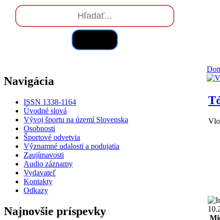
Hľadať
Do
Navigácia
Tó
ISSN 1338-1164
Úvodné slová
Vývoj športu na území Slovenska
Vlo
Osobnosti
Športové odvetvia
Významné udalosti a podujatia
Zaujímavosti
Audio záznamy
Vydavateľ
Kontakty
Odkazy
Najnovšie príspevky
10.
Mi