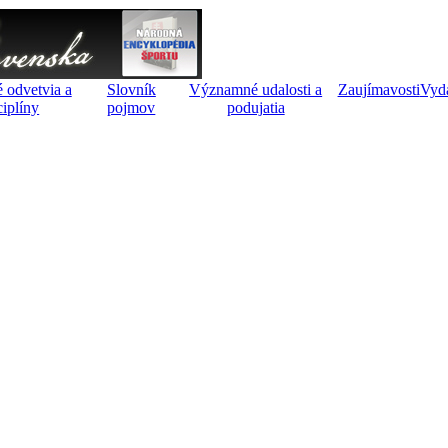
 odvetvia a
Slovník
Významné udalosti a
Zaujímavosti
Vyd
ciplíny
pojmov
podujatia