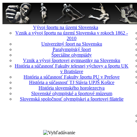
Vývoj športu na územi Slovenska
Vznik a vývoj športu na území Slovenska v rokoch 1862 -
2010
Univerzitný šport na Slovensku
Paralympijský šport
Špeciálne olympiády
Vznik a vývoj športovej gymnastiky na Slovensku
História a súčasnosť Fakulty telesnej výchovy a športu UK
v Bratislave
História a súčasnosť Fakulty športu PU v Prešove
História a súčasnosť TJ Slávia UPJŠ Košice
História slovenského horolezectva
Slovenské olympijské a športové múzeum
Slovenská spoločnosť olympijskej a športovej filatelie