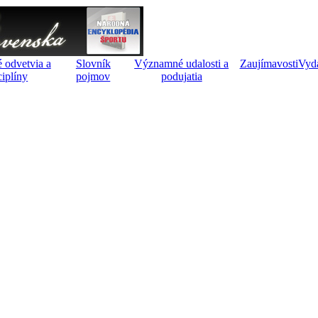
 odvetvia a
Slovník
Významné udalosti a
Zaujímavosti
Vyd
ciplíny
pojmov
podujatia