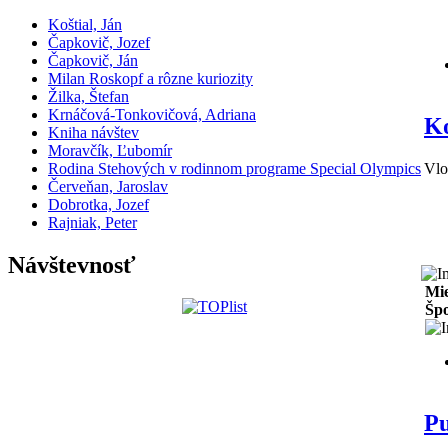
Koštial, Ján
Čapkovič, Jozef
Čapkovič, Ján
Milan Roskopf a rôzne kuriozity
Žilka, Štefan
Krnáčová-Tonkovičová, Adriana
K
Kniha návštev
Moravčík, Ľubomír
Rodina Stehových v rodinnom programe Special Olympics
Vlo
Červeňan, Jaroslav
Dobrotka, Jozef
Rajniak, Peter
Návštevnosť
Mie
Špo
P