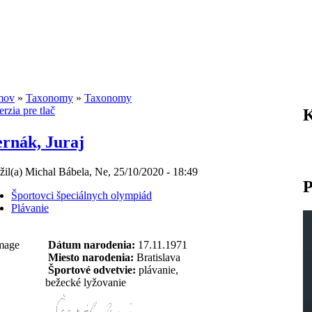
mov
»
Taxonomy
»
Taxonomy
K
rnák, Juraj
žil(a) Michal Bábela, Ne, 25/10/2020 - 18:49
P
Športovci špeciálnych olympiád
Plávanie
Dátum narodenia:
17.11.1971
Miesto narodenia:
Bratislava
Športové odvetvie:
plávanie,
bežecké lyžovanie