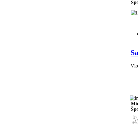
Špo
Sa
Vlo
Mie
Špo