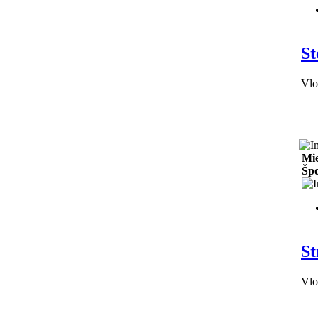
St
Vlo
Mie
Špo
St
Vlo