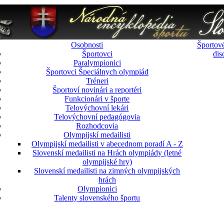
Osobnosti
Športové
Športovci
dis
Paralympionici
Športovci Špeciálnych olympiád
Tréneri
Športoví novinári a reportéri
Funkcionári v športe
Telovýchovní lekári
Telovýchovní pedagógovia
Rozhodcovia
Olympijskí medailisti
Olympijskí medailisti v abecednom poradí A - Z
Slovenskí medailisti na Hrách olympiády (letné
olympijské hry)
Slovenskí medailisti na zimných olympijských
hrách
Olympionici
Talenty slovenského športu