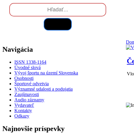
Hľadať
Do
Navigácia
Če
ISSN 1338-1164
Úvodné slová
Vývoj športu na území Slovenska
Vlo
Osobnosti
Športové odvetvia
Významné udalosti a podujatia
Zaujímavosti
Audio záznamy
Vydavateľ
Kontakty
Odkazy
Najnovšie príspevky