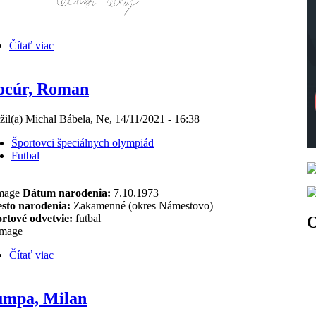
Čítať viac
ocúr, Roman
žil(a) Michal Bábela, Ne, 14/11/2021 - 16:38
Športovci špeciálnych olympiád
Futbal
Dátum narodenia:
7.10.1973
sto narodenia:
Zakamenné (okres Námestovo)
rtové odvetvie:
futbal
O
Čítať viac
umpa, Milan