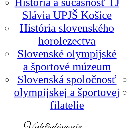
História a súčasnosť TJ
Slávia UPJŠ Košice
História slovenského
horolezectva
Slovenské olympijské
a športové múzeum
Slovenská spoločnosť
olympijskej a športovej
filatelie