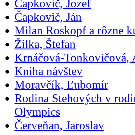
Čapkovič, Jozef
Čapkovič, Ján
Milan Roskopf a rôzne ku
Žilka, Štefan
Krnáčová-Tonkovičová, 
Kniha návštev
Moravčík, Ľubomír
Rodina Stehových v rod
Olympics
Červeňan, Jaroslav