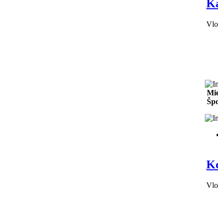
Ka
Vlo
Mie
Špo
Ko
Vlo