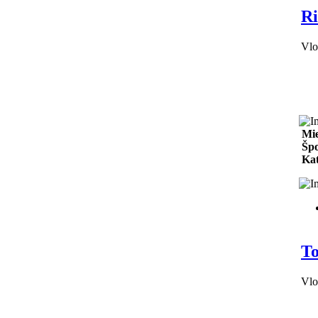
Ri
Vlo
Mie
Špo
Kat
To
Vlo