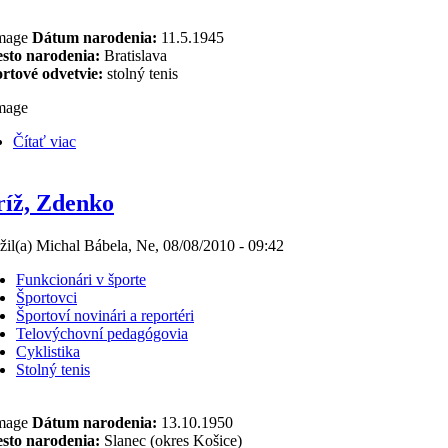
Dátum narodenia:
11.5.1945
sto narodenia:
Bratislava
rtové odvetvie:
stolný tenis
Čítať viac
íž, Zdenko
žil(a) Michal Bábela, Ne, 08/08/2010 - 09:42
Funkcionári v športe
Športovci
Športoví novinári a reportéri
Telovýchovní pedagógovia
Cyklistika
Stolný tenis
Dátum narodenia:
13.10.1950
sto narodenia:
Slanec (okres Košice)