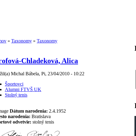
mov
»
Taxonomy
»
Taxonomy
ofová-Chladeková, Alica
žil(a) Michal Bábela, Pi, 23/04/2010 - 10:22
Športovci
Alumni FTVŠ UK
Stolný tenis
Dátum narodenia:
2.4.1952
sto narodenia:
Bratislava
rtové odvetvie:
stolný tenis