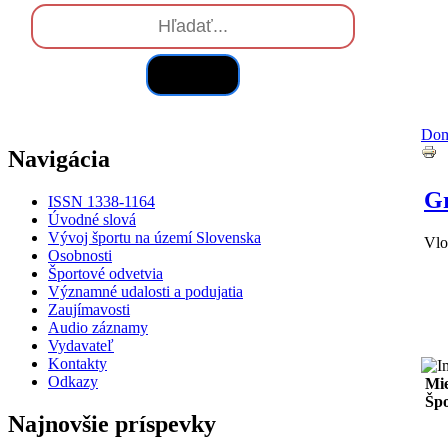
Hľadať
Do
Navigácia
Gr
ISSN 1338-1164
Úvodné slová
Vývoj športu na území Slovenska
Vlo
Osobnosti
Športové odvetvia
Významné udalosti a podujatia
Zaujímavosti
Audio záznamy
Vydavateľ
Kontakty
Odkazy
Mie
Špo
Najnovšie príspevky