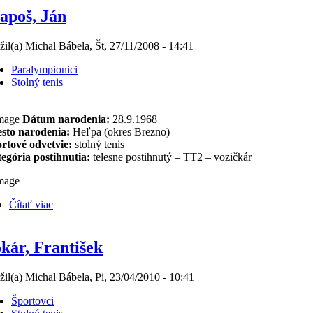
apoš, Ján
žil(a) Michal Bábela, Št, 27/11/2008 - 14:41
Paralympionici
Stolný tenis
Dátum narodenia:
28.9.1968
sto narodenia:
Heľpa (okres Brezno)
rtové odvetvie:
stolný tenis
egória postihnutia:
telesne postihnutý – TT2 – vozičkár
Čítať viac
kár, František
žil(a) Michal Bábela, Pi, 23/04/2010 - 10:41
Športovci