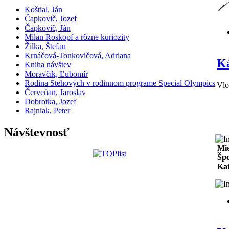
Koštial, Ján
Čapkovič, Jozef
Čapkovič, Ján
Milan Roskopf a rôzne kuriozity
Žilka, Štefan
Krnáčová-Tonkovičová, Adriana
Ká
Kniha návštev
Moravčík, Ľubomír
Rodina Stehových v rodinnom programe Special Olympics
Vlo
Červeňan, Jaroslav
Dobrotka, Jozef
Rajniak, Peter
Návštevnosť
Mie
Špo
Kat