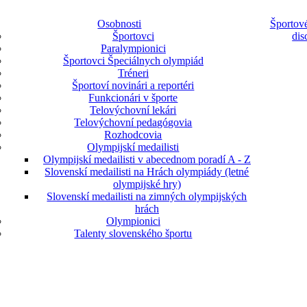
Osobnosti
Športové
Športovci
dis
Paralympionici
Športovci Špeciálnych olympiád
Tréneri
Športoví novinári a reportéri
Funkcionári v športe
Telovýchovní lekári
Telovýchovní pedagógovia
Rozhodcovia
Olympijskí medailisti
Olympijskí medailisti v abecednom poradí A - Z
Slovenskí medailisti na Hrách olympiády (letné
olympijské hry)
Slovenskí medailisti na zimných olympijských
hrách
Olympionici
Talenty slovenského športu