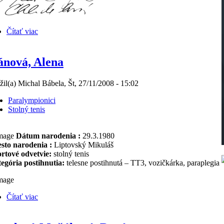
Čítať viac
nová, Alena
žil(a) Michal Bábela, Št, 27/11/2008 - 15:02
Paralympionici
Stolný tenis
Dátum narodenia :
29.3.1980
sto narodenia :
Liptovský Mikuláš
rtové odvetvie:
stolný tenis
egória postihnutia:
telesne postihnutá – TT3, vozičkárka, paraplegia
Čítať viac