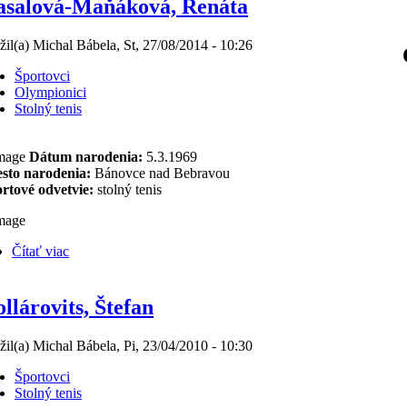
salová-Maňáková, Renáta
žil(a) Michal Bábela, St, 27/08/2014 - 10:26
Športovci
Olympionici
Stolný tenis
Dátum narodenia:
5.3.1969
sto narodenia:
Bánovce nad Bebravou
rtové odvetvie:
stolný tenis
Čítať viac
llárovits, Štefan
žil(a) Michal Bábela, Pi, 23/04/2010 - 10:30
Športovci
Stolný tenis