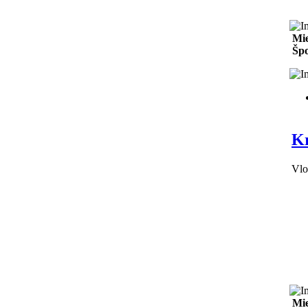
Mie
Špo
Kr
Vlo
Mie