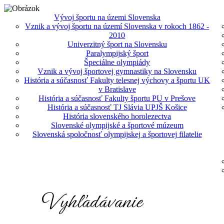
Vývoj športu na územi Slovenska
Vznik a vývoj športu na území Slovenska v rokoch 1862 -
2010
Univerzitný šport na Slovensku
Paralympijský šport
Špeciálne olympiády
Vznik a vývoj športovej gymnastiky na Slovensku
História a súčasnosť Fakulty telesnej výchovy a športu UK
v Bratislave
História a súčasnosť Fakulty športu PU v Prešove
História a súčasnosť TJ Slávia UPJŠ Košice
História slovenského horolezectva
Slovenské olympijské a športové múzeum
Slovenská spoločnosť olympijskej a športovej filatelie