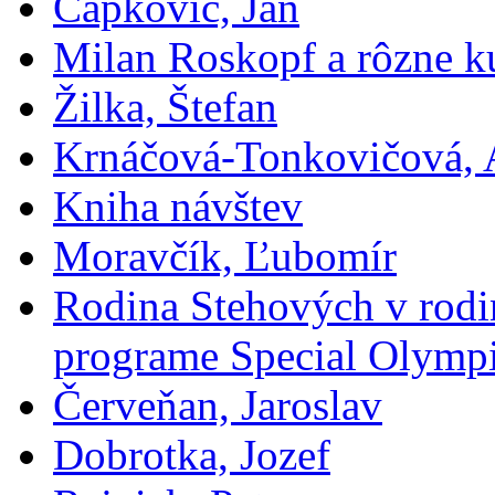
Čapkovič, Ján
Milan Roskopf a rôzne ku
Žilka, Štefan
Krnáčová-Tonkovičová, 
Kniha návštev
Moravčík, Ľubomír
Rodina Stehových v rod
programe Special Olymp
Červeňan, Jaroslav
Dobrotka, Jozef