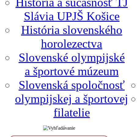
História a súčasnosť TJ
Slávia UPJŠ Košice
História slovenského
horolezectva
Slovenské olympijské
a športové múzeum
Slovenská spoločnosť
olympijskej a športovej
filatelie