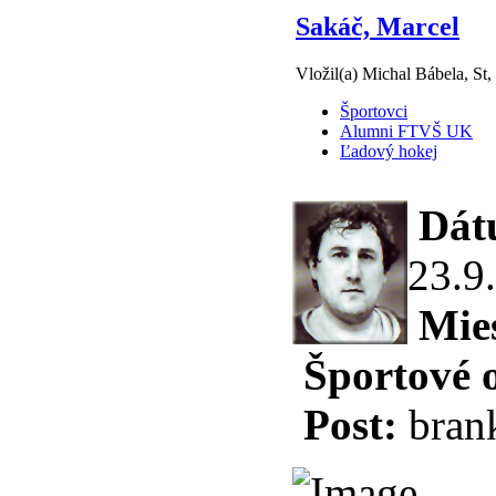
Sakáč, Marcel
Vložil(a) Michal Bábela, St,
Športovci
Alumni FTVŠ UK
Ľadový hokej
Dátu
23.9
Mie
Športové 
Post:
bran