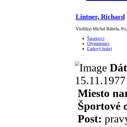
Lintner, Richard
Vložil(a) Michal Bábela, Po
Športovci
Olympionici
Ľadový hokej
Dát
15.11.1977
Miesto na
Športové 
Post:
prav