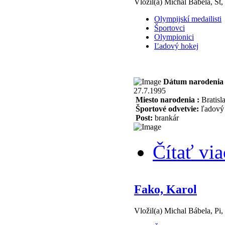
Vložil(a) Michal Bábela, Št,
Olympijskí medailisti
Športovci
Olympionici
Ľadový hokej
Dátum narodenia 
27.7.1995
Miesto narodenia :
Bratisl
Športové odvetvie:
ľadový 
Post:
brankár
Čítať via
Fako, Karol
Vložil(a) Michal Bábela, Pi,