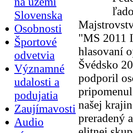
na území
ľado
Slovenska
Majstrovstv
Osobnosti
"MS 2011 I
Športové
hlasovaní 
odvetvia
Švédsko 20
Významné
podporil os
udalosti a
pripomenul
podujatia
našej kraji
Zaujímavosti
preradený a
Audio
elitnej skup