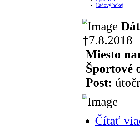
Ľadový hokej
Dát
†7.8.2018
Miesto na
Športové 
Post:
útoč
Čítať via