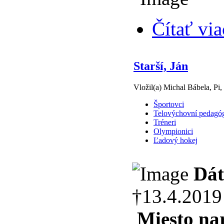
Čítať via
Starší, Ján
Vložil(a) Michal Bábela, Pi,
Športovci
Telovýchovní pedagó
Tréneri
Olympionici
Ľadový hokej
Dát
†13.4.2019
Miesto na