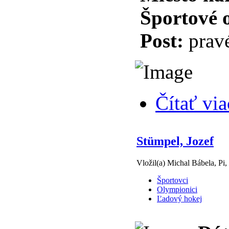
Športové 
Post:
pravé
Čítať via
Stümpel, Jozef
Vložil(a) Michal Bábela, Pi,
Športovci
Olympionici
Ľadový hokej