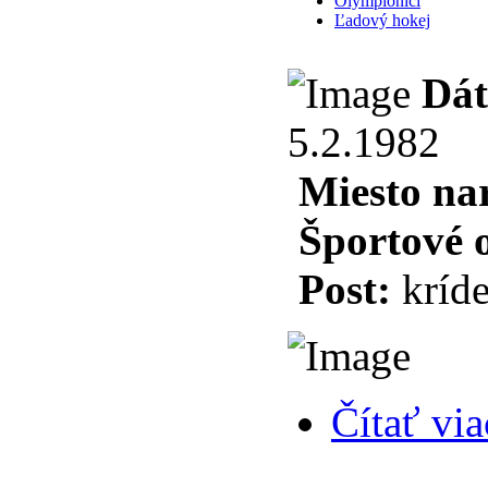
Olympionici
Ľadový hokej
Dát
5.2.1982
Miesto na
Športové 
Post:
kríde
Čítať via