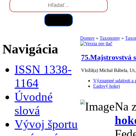
Hľadať
Domov
»
Taxonomy
»
Taxo
Navigácia
75.Majstrovstvá 
ISSN 1338-
Vložil(a) Michal Bábela, Ut
1164
Významné udalosti a p
Ľadový hokej
Úvodné
Na z
slová
hoke
Vývoj športu
Fede