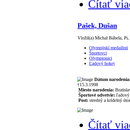
Čítať via
Pašek, Dušan
Vložil(a) Michal Bábela, Pi,
Olympijskí medailisti
Športovci
Olympionici
Ľadový hokej
Dátum narodenia
†15.3.1998
Miesto narodenia:
Bratisla
Športové odvetvie:
ľadový 
Post:
stredný a krídelný úto
Čítať via