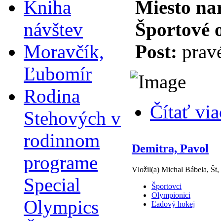
Kniha
Miesto na
návštev
Športové 
Moravčík,
Post:
pravé
Ľubomír
Rodina
Čítať via
Stehových v
rodinnom
Demitra, Pavol
programe
Vložil(a) Michal Bábela, Št,
Special
Športovci
Olympionici
Olympics
Ľadový hokej