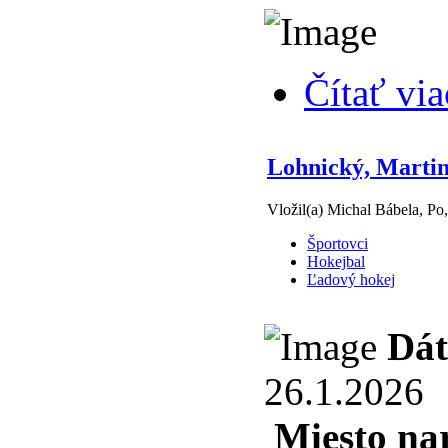
Čítať via
Lohnický, Marti
Vložil(a) Michal Bábela, Po
Športovci
Hokejbal
Ľadový hokej
Dát
26.1.2026
Miesto na