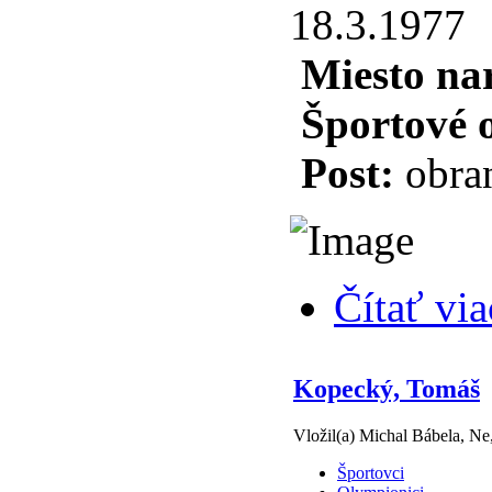
18.3.1977
Miesto na
Športové 
Post:
obra
Čítať via
Kopecký, Tomáš
Vložil(a) Michal Bábela, Ne
Športovci