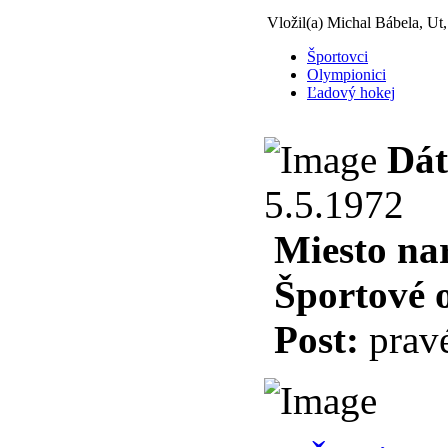
Vložil(a) Michal Bábela, Ut
Športovci
Olympionici
Ľadový hokej
Dát
5.5.1972
Miesto na
Športové 
Post:
pravé