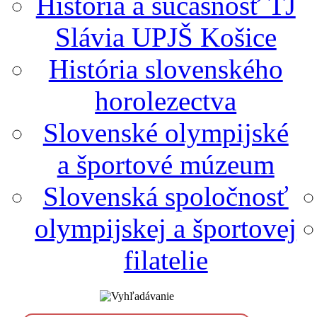
História a súčasnosť TJ
Slávia UPJŠ Košice
História slovenského
horolezectva
Slovenské olympijské
a športové múzeum
Slovenská spoločnosť
olympijskej a športovej
filatelie