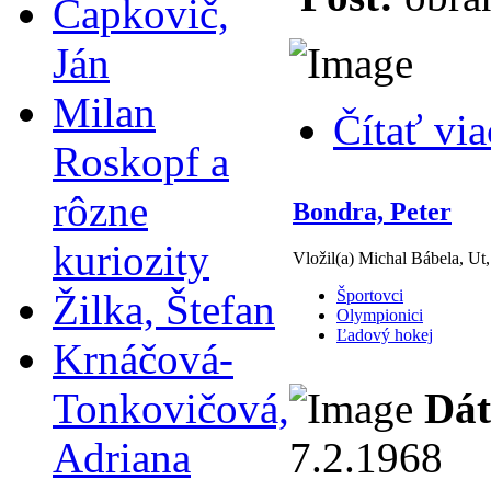
Čapkovič,
Ján
Milan
Čítať via
Roskopf a
rôzne
Bondra, Peter
kuriozity
Vložil(a) Michal Bábela, Ut
Žilka, Štefan
Športovci
Olympionici
Ľadový hokej
Krnáčová-
Tonkovičová,
Dát
Adriana
7.2.1968