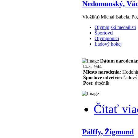
Nedomanský, Vác
Vložil(a) Michal Bábela, Po
Olympijskí medailisti
Športovci
Olympionici
Ľadový hokej
Dátum narodenia
14.3.1944
Miesto narodenia:
Hodoní
Športové odvetvie:
ľadový 
Post:
útočník
Čítať via
Pálffy, Žigmund