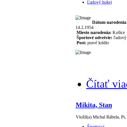
Ľadový hokej
Dátum narodenia
14.2.1954
Miesto narodenia:
Košice
Športové odvetvie:
ľadový 
Post:
pravé krídlo
Čítať via
Mikita, Stan
Vložil(a) Michal Bábela, Pi,
Športovci