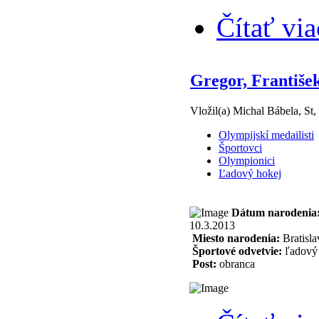
Čítať via
Gregor, Františe
Vložil(a) Michal Bábela, St,
Olympijskí medailisti
Športovci
Olympionici
Ľadový hokej
Dátum narodenia
10.3.2013
Miesto narodenia:
Bratisla
Športové odvetvie:
ľadový
Post:
obranca