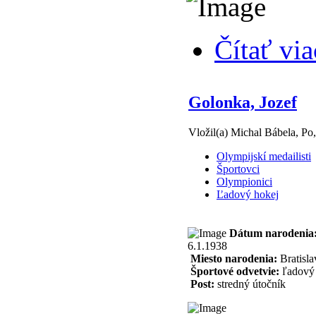
Čítať via
Golonka, Jozef
Vložil(a) Michal Bábela, Po
Olympijskí medailisti
Športovci
Olympionici
Ľadový hokej
Dátum narodenia
6.1.1938
Miesto narodenia:
Bratisla
Športové odvetvie:
ľadový 
Post:
stredný útočník