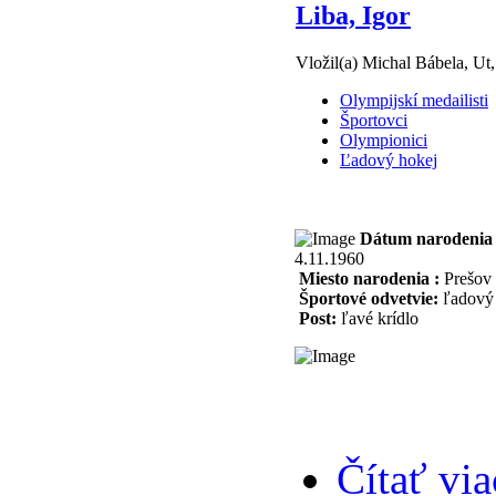
Liba, Igor
Vložil(a) Michal Bábela, Ut,
Olympijskí medailisti
Športovci
Olympionici
Ľadový hokej
Dátum narodenia 
4.11.1960
Miesto narodenia :
Prešov
Športové odvetvie:
ľadový 
Post:
ľavé krídlo
Čítať via