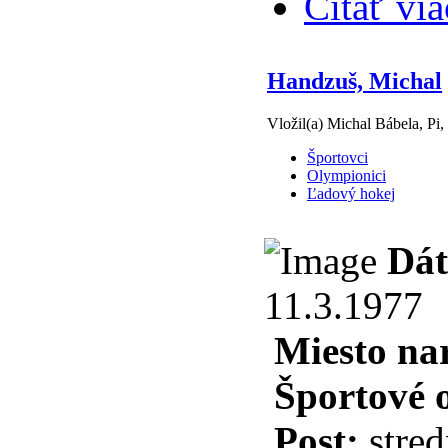
Čítať via
Handzuš, Michal
Vložil(a) Michal Bábela, Pi,
Športovci
Olympionici
Ľadový hokej
Dát
11.3.1977
Miesto na
Športové 
Post:
stred