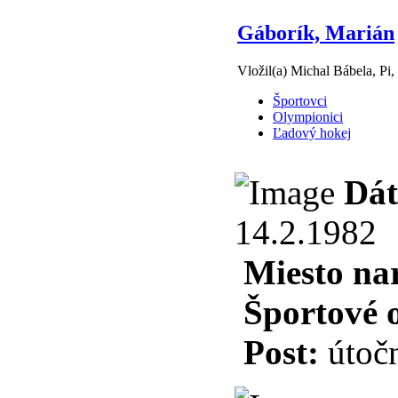
Gáborík, Marián
Vložil(a) Michal Bábela, Pi,
Športovci
Olympionici
Ľadový hokej
Dát
14.2.1982
Miesto na
Športové 
Post:
útočn