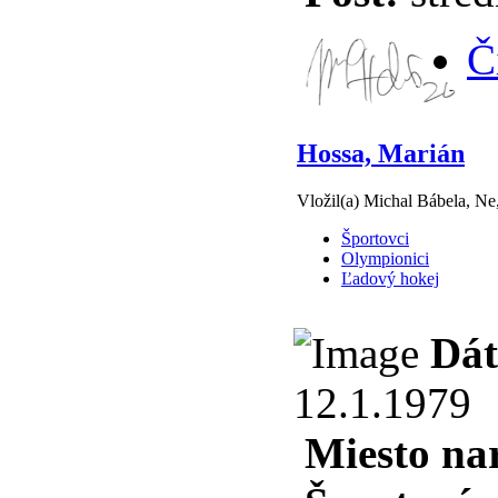
Č
Hossa, Marián
Vložil(a) Michal Bábela, Ne
Športovci
Olympionici
Ľadový hokej
Dát
12.1.1979
Miesto na