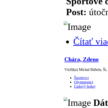
Športové 
Post:
útočn
Čítať via
Chára, Zdeno
Vložil(a) Michal Bábela, Št,
Športovci
Olympionici
Ľadový hokej
Dát