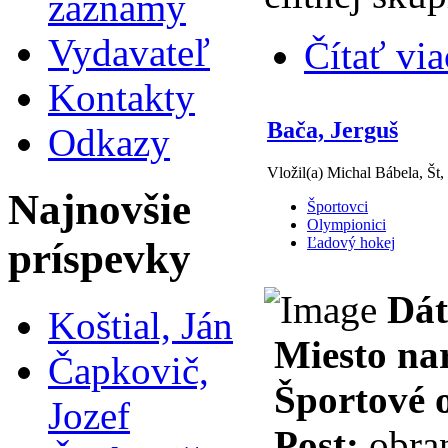
záznamy
Vydavateľ
Čítať via
Kontakty
Bača, Jerguš
Odkazy
Vložil(a) Michal Bábela, Št,
Najnovšie
Športovci
Olympionici
Ľadový hokej
príspevky
Dát
Koštial, Ján
Miesto na
Čapkovič,
Športové 
Jozef
Post:
obra