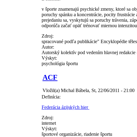
v športe znamenajú psychické zmeny, ktoré sa ob
poruchy spánku a koncentrácie, pocity frustrácie a
prejedaniu sa, vyskytujú sa poruchy trávenia, zá
odporúča začať opäť trénovať miernou intenzitou
Zdroj:
spracované podľa publikácie" Encyklopédie těles
Autor:
Autorský kolektív pod vedením hlavnej redakcie
Výskyt:
psychológia športu
ACF
Vložil(a) Michal Bábela, St, 22/06/2011 - 21:00
Definícia:
Federácia ázijských hier
Zdroj:
internet
Výskyt:
športové organizácie, riadenie športu