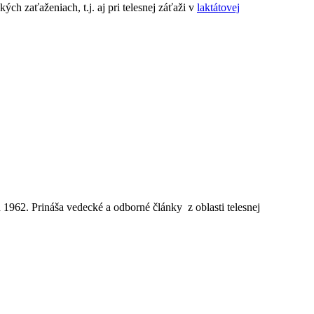
ch zaťaženiach, t.j. aj pri telesnej záťaži v
laktátovej
962. Prináša vedecké a odborné články z oblasti telesnej