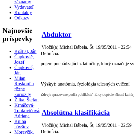
záznamy
Vydavateľ
Kontakty
Odkazy
Najnovšie
Abduktor
príspevky
Vložil(a) Michal Bábela, Št, 19/05/2011 - 22:54
Koštial, Ján
Definícia:
Čapkovič,
Jozef
pojem pochádzajúci z latinčiny, ktorý označuje 
Čapkovič,
Ján
Milan
Roskopf a
Výskyt:
anatómia, fyziológia telesných cvičení
rôzne
kuriozity
Zdroj:
spracované podľa publikácie" Encyklopédie tělesné kultú
Žilka, Štefan
Krnáčová-
Tonkovičová,
Absolútna klasifikácia
Adriana
Kniha
Vložil(a) Michal Bábela, Št, 19/05/2011 - 22:59
návštev
Definícia:
Moravčík,