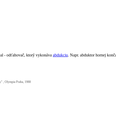
sval - odťahovač, ktorý vykonáva
abdukciu
. Napr. abduktor hornej konča
ry" , Olympia Praha, 1988