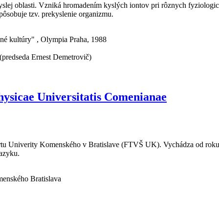
slej oblasti. Vzniká hromadením kyslých iontov pri rôznych fyziologický
pôsobuje tzv. prekyslenie organizmu.
né kultúry" , Olympia Praha, 1988
 (predseda Ernest Demetrovič)
Physicae Universitatis Comenianae
rtu Univerity Komenského v Bratislave (FTVŠ UK). Vychádza od roku 1
jazyku.
menského Bratislava