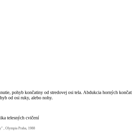
hnutie, pohyb končatiny od stredovej osi tela. Abdukcia horných konča
hyb od osi ruky, alebo nohy.
ika telesných cvičení
ry" , Olympia Praha, 1988