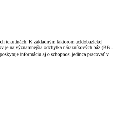
ných tekutinách. K základným faktorom acidobazickej
ov je najvýznamnejšia odchylka nárazníkových báz (BB -
poskytuje informáciu aj o schopnosi jedinca pracovať v