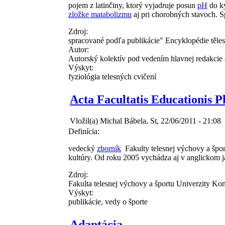
pojem z latinčiny, ktorý vyjadruje posun
pH
do ky
zložke matabolizmu
aj pri chorobných stavoch. S
Zdroj:
spracované podľa publikácie" Encyklopédie těles
Autor:
Autorský kolektív pod vedením hlavnej redakcie
Výskyt:
fyziológia telesných cvičení
Acta Facultatis Educationis 
Vložil(a) Michal Bábela, St, 22/06/2011 - 21:08
Definícia:
vedecký
zborník
Fakulty telesnej výchovy a špo
kultúry. Od roku 2005 vychádza aj v anglickom 
Zdroj:
Fakulta telesnej výchovy a športu Univerzity Ko
Výskyt:
publikácie, vedy o športe
Adaptácia