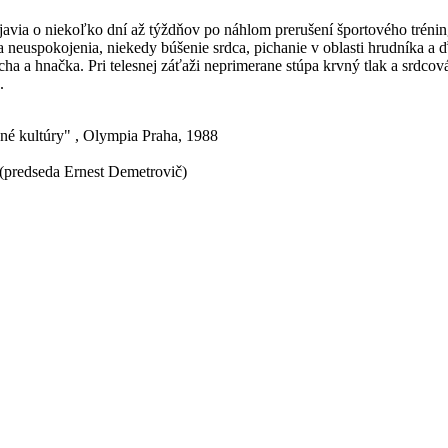
javia o niekoľko dní až týždňov po náhlom prerušení športového tréni
 neuspokojenia, niekedy búšenie srdca, pichanie v oblasti hrudníka a ďal
pcha a hnačka. Pri telesnej záťaži neprimerane stúpa krvný tlak a srdc
.
né kultúry" , Olympia Praha, 1988
 (predseda Ernest Demetrovič)