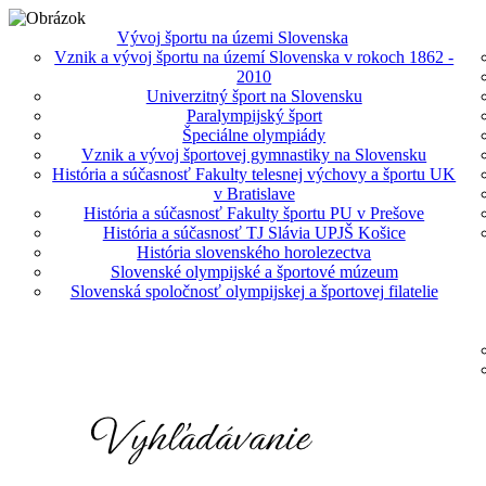
Vývoj športu na územi Slovenska
Vznik a vývoj športu na území Slovenska v rokoch 1862 -
2010
Univerzitný šport na Slovensku
Paralympijský šport
Špeciálne olympiády
Vznik a vývoj športovej gymnastiky na Slovensku
História a súčasnosť Fakulty telesnej výchovy a športu UK
v Bratislave
História a súčasnosť Fakulty športu PU v Prešove
História a súčasnosť TJ Slávia UPJŠ Košice
História slovenského horolezectva
Slovenské olympijské a športové múzeum
Slovenská spoločnosť olympijskej a športovej filatelie