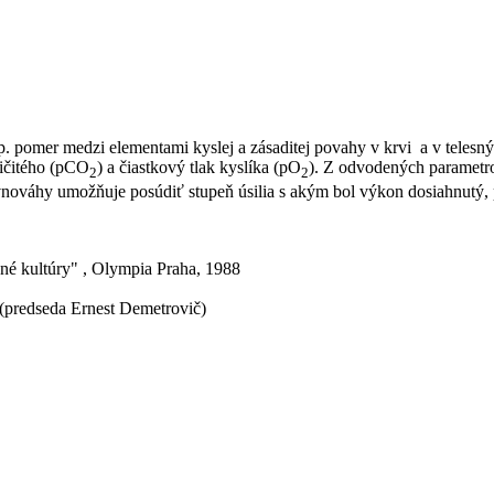
sp. pomer medzi elementami kyslej a zásaditej povahy v krvi a v teles
ličitého (pCO
) a čiastkový tlak kyslíka (pO
). Z odvodených parametr
2
2
vnováhy umožňuje posúdiť stupeň úsilia s akým bol výkon dosiahnutý, 
né kultúry" , Olympia Praha, 1988
 (predseda Ernest Demetrovič)