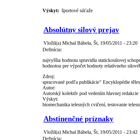
Výskyt:
športové súťaže
Absolútny silový prejav
Vložil(a) Michal Bábela, Št, 19/05/2011 - 23:20
Definícia:
najvyššia hodnota spravidla statickosilovej schop
hodnotou pre výpočet hodnoty relatívneho silové
Zdroj:
spracované podľa publikácie" Encyklopédie těles
Autor:
Autorský kolektív pod vedením hlavnej redakcie
Výskyt:
biomechanika telesných cvičení, testovanie teles
Abstinenčné príznaky
Vložil(a) Michal Bábela, Št, 19/05/2011 - 23:42
Definícia: