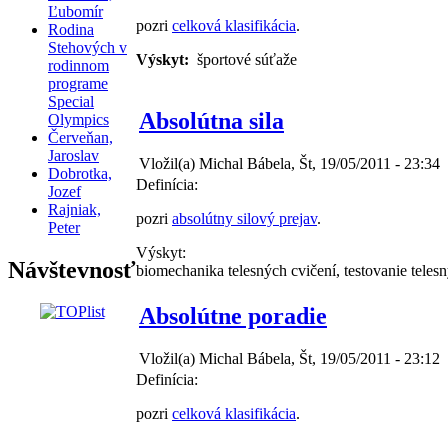
Ľubomír
pozri
celková klasifikácia
.
Rodina
Stehových v
Výskyt:
športové súťaže
rodinnom
programe
Special
Absolútna sila
Olympics
Červeňan,
Jaroslav
Vložil(a) Michal Bábela, Št, 19/05/2011 - 23:34
Dobrotka,
Definícia:
Jozef
Rajniak,
pozri
absolútny silový prejav
.
Peter
Výskyt:
Návštevnosť
biomechanika telesných cvičení, testovanie teles
Absolútne poradie
Vložil(a) Michal Bábela, Št, 19/05/2011 - 23:12
Definícia:
pozri
celková klasifikácia
.