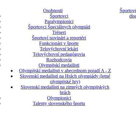
Osobnosti
Športové
Športovci
dis
Paralympionici
Športovci Špeciálnych olympiád
Tréneri
Športoví novinári a reportéri
Funkcionári v športe
Telovýchovní lekári
Telovýchovní pedagógovia
Rozhodcovia
Olympijskí medailisti
Olympijskí medailisti v abecednom poradí A - Z
Slovenskí medailisti na Hrách olympiády (letné
olympijské hry)
Slovenskí medailisti na zimných olympijských
hrách
Olympionici
Talenty slovenského športu