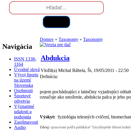
Hľadať
Domov
»
Taxonomy
»
Taxonomy
Navigácia
Abdukcia
ISSN 1338-
1164
Úvodné slová
Vložil(a) Michal Bábela, Št, 19/05/2011 - 22:50
Vývoj športu
Definícia:
na území
Slovenska
Osobnosti
pojem pochádzajúci z latinčiny vyjadrujúci odtia
Športové
označuje ako unoženie, abdukcia palca je jeho po
odvetvia
Významné
udalosti a
podujatia
Výskyt:
fyziológia telesných cvičení, biomechan
Zaujímavosti
Audio
Zdroj:
spracované podľa publikácie" Encyklopédie tělesné kultú