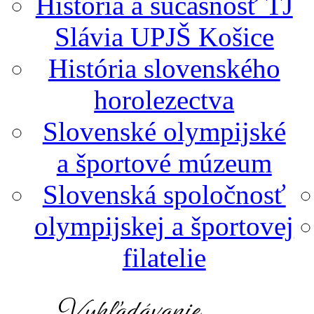
História a súčasnosť TJ
Slávia UPJŠ Košice
História slovenského
horolezectva
Slovenské olympijské
a športové múzeum
Slovenská spoločnosť
olympijskej a športovej
filatelie