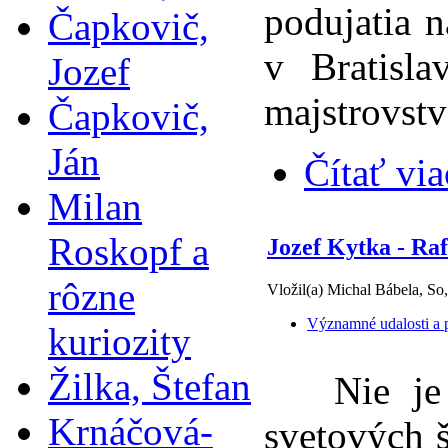
podujatia 
Čapkovič,
v Bratisl
Jozef
majstrovstv
Čapkovič,
Ján
Čítať via
Milan
Roskopf a
Jozef Kytka - Raf
rôzne
Vložil(a) Michal Bábela, So
Významné udalosti a p
kuriozity
Žilka, Štefan
Nie je be
Krnáčová-
svetových š