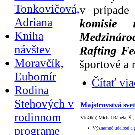
Tonkovičová,
v prípad
Adriana
komisie 
Kniha
Medzinárod
návštev
Rafting Fe
Moravčík,
športové a 
Ľubomír
Čítať via
Rodina
Stehových v
Majstrovstvá sve
rodinnom
Vložil(a) Michal Bábela, Št,
programe
Významné udalosti a p