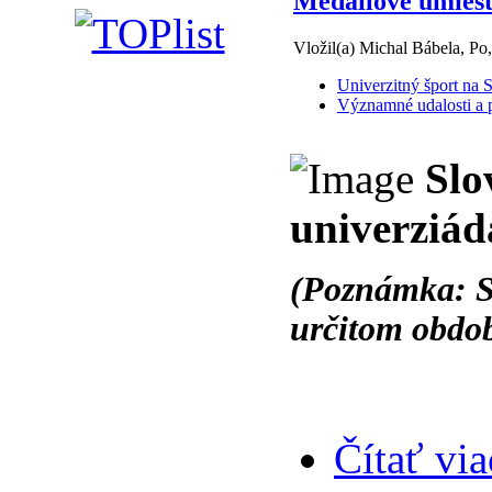
Medailové umiest
Vložil(a) Michal Bábela, Po
Univerzitný šport na 
Významné udalosti a p
Slo
univerziád
(Poznámka: Sl
určitom obdob
Čítať via