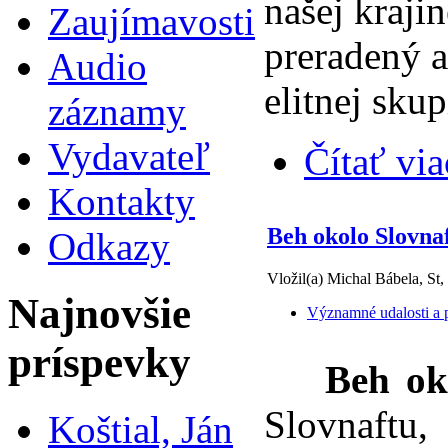
našej kraji
Zaujímavosti
preradený a
Audio
elitnej skup
záznamy
Vydavateľ
Čítať via
Kontakty
Beh okolo Slovna
Odkazy
Vložil(a) Michal Bábela, St,
Najnovšie
Významné udalosti a p
príspevky
Beh ok
Slovnaftu,
Koštial, Ján