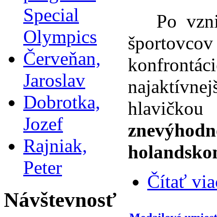
Special
Po vzniku
Olympics
športovcov
Červeňan,
konfrontá
Jaroslav
najaktívnej
Dobrotka,
hlavičkou
Jozef
znevýhodn
Rajniak,
holandsko
Peter
Čítať via
Návštevnosť