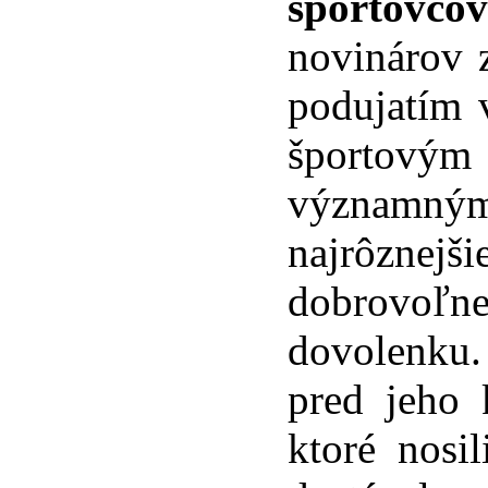
športovco
novinárov 
podujatím 
športovým
významným
najrôznejši
dobrovoľne
dovolenku.
pred jeho
ktoré nosi