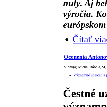
nuly. Aj b
výročia. Ko
európskom 
Čítať via
Ocenenia Antonovi
Vložil(a) Michal Bábela, St,
Významné udalosti a p
Čestné u
významná