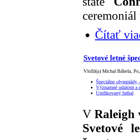
štáte
Conn
ceremoniál
Čítať via
Svetové letné špe
Vložil(a) Michal Bábela, Po
Špeciálne olympiády -
Významné udalosti a p
Unifikovaný futbal
V
Raleigh 
Svetové l