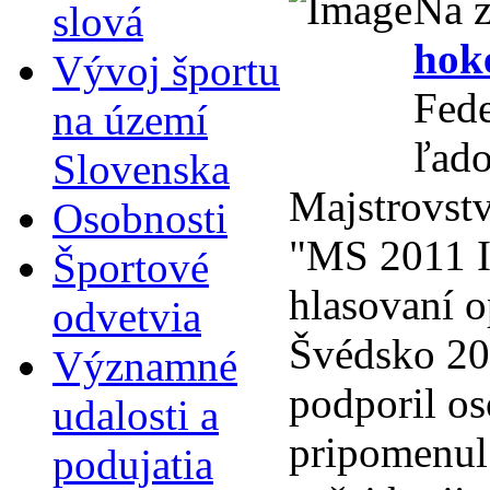
Na z
slová
hoke
Vývoj športu
Fede
na území
ľado
Slovenska
Majstrovstv
Osobnosti
"MS 2011 I
Športové
hlasovaní 
odvetvia
Švédsko 20
Významné
podporil os
udalosti a
pripomenul
podujatia