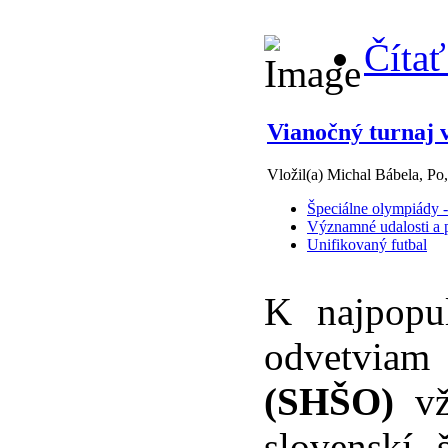
Čítať
Vianočný turnaj v
Vložil(a) Michal Bábela, Po
Špeciálne olympiády -
Významné udalosti a p
Unifikovaný futbal
K najpopu
odvetvi
(SHŠO)
v
slovenskí 