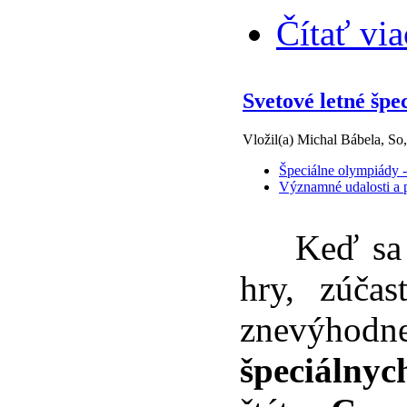
Čítať via
Svetové letné šp
Vložil(a) Michal Bábela, So
Špeciálne olympiády -
Významné udalosti a p
Keď sa v 
hry, zúča
znevýhod
špeciálnyc