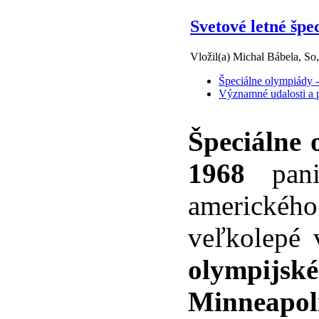
Svetové letné špe
Vložil(a) Michal Bábela, So
Špeciálne olympiády -
Významné udalosti a p
Špeciálne 
1968
pa
americkéh
veľkolepé 
olympijs
Minneapoli