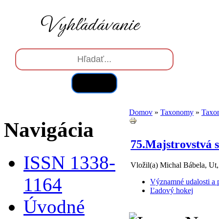
Hľadať
Domov
»
Taxonomy
»
Taxo
Navigácia
75.Majstrovstvá 
ISSN 1338-
Vložil(a) Michal Bábela, Ut
1164
Významné udalosti a p
Ľadový hokej
Úvodné