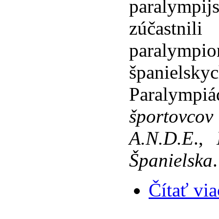
paralympi
zúčastnil
paralympi
španielsk
Paralympiá
športovcov
A.N.D.E
.,
Španielska
.
Čítať via