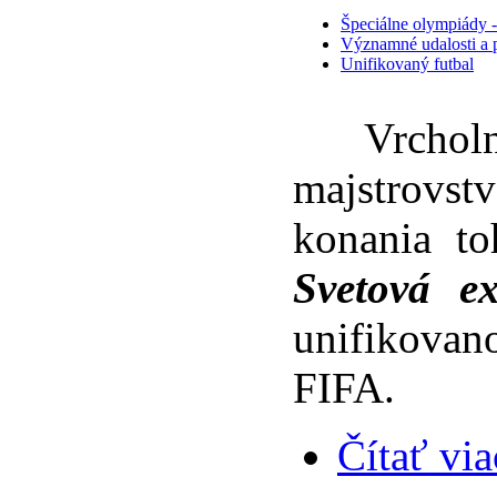
Špeciálne olympiády -
Významné udalosti a p
Unifikovaný futbal
Vrcholný
majstrovst
konania to
Svetová ex
unifikovan
FIFA.
Čítať via