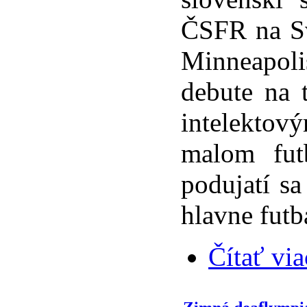
ČSFR na Sv
Minneapol
debute na 
intelektov
malom fut
podujatí sa
hlavne fut
Čítať via