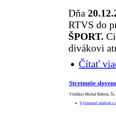
Dňa
20.12.
RTVS do p
ŠPORT.
Ci
divákovi at
Čítať via
Stretnutie sloven
Vložil(a) Michal Bábela, Št,
Významné udalosti a p