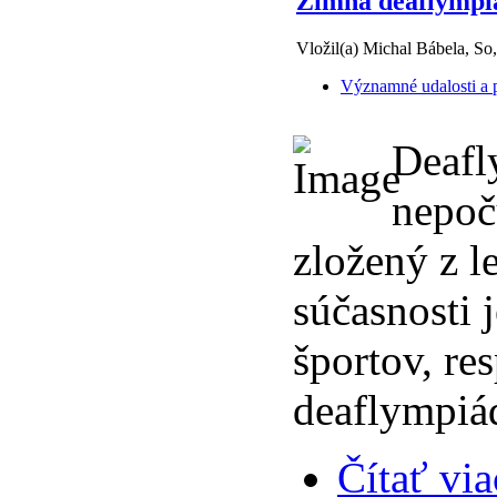
Zimná deaflympi
Vložil(a) Michal Bábela, So
Významné udalosti a p
Deafl
nepoč
zložený z l
súčasnosti 
športov, re
deaflympiád
Čítať via