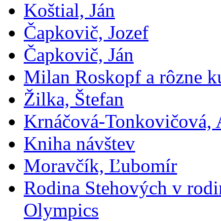
Koštial, Ján
Čapkovič, Jozef
Čapkovič, Ján
Milan Roskopf a rôzne ku
Žilka, Štefan
Krnáčová-Tonkovičová, 
Kniha návštev
Moravčík, Ľubomír
Rodina Stehových v rod
Olympics