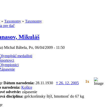
v
»
Taxonomy
»
Taxonomy
anasov, Mikuláš
(a) Michal Bábela, Po, 06/04/2009 - 11:50
Olympijskí medailisti
Športovci
Olympionici
Zápasenie
1x
Dátum narodenia:
28.11.1930
† 26. 12. 2005
o narodenia:
Košice
ové odvetvie:
zápasenie
vá disciplína:
gréckorímsky štýl, hmotnosť do 67 kg