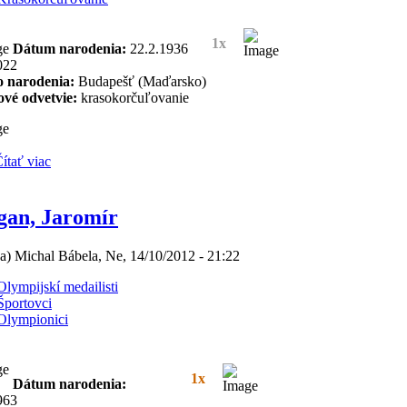
1x
Dátum narodenia:
22.2.1936
022
o narodenia:
Budapešť (Maďarsko)
ové odvetvie:
krasokorčuľovanie
ítať viac
gan, Jaromír
(a) Michal Bábela, Ne, 14/10/2012 - 21:22
Olympijskí medailisti
Športovci
Olympionici
1x
Dátum narodenia:
963