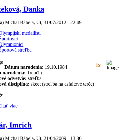
teková, Danka
(a) Michal Bábela, Ut, 31/07/2012 - 22:49
Olympijskí medailisti
Športovci
Olympionici
Športová streľba
1x
Dátum narodenia:
19.10.1984
o narodenia:
Trenčín
ové odvetvie:
streľba
vá disciplína:
skeet (streľba na asfaltové terče)
ítať viac
ár, Imrich
(a) Michal Bábela, Ut, 21/04/2009 - 13:30