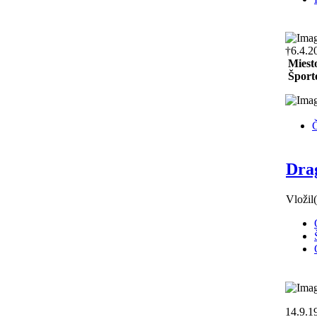
†6.4.2
Miest
Šport
Č
Dra
Vložil
14.9.1