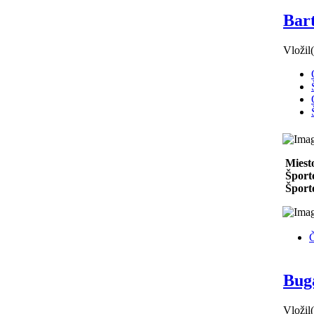
Bar
Vložil
Miest
Šport
Športo
Č
Bug
Vložil