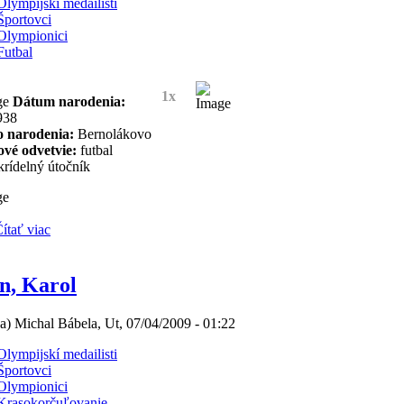
Olympijskí medailisti
Športovci
Olympionici
Futbal
1x
Dátum narodenia:
938
o narodenia:
Bernolákovo
ové odvetvie:
futbal
rídelný útočník
ítať viac
n, Karol
(a) Michal Bábela, Ut, 07/04/2009 - 01:22
Olympijskí medailisti
Športovci
Olympionici
Krasokorčuľovanie