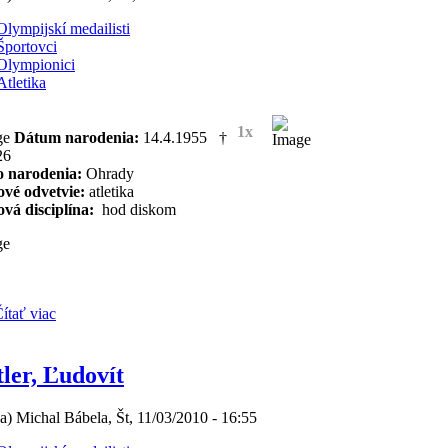
Olympijskí medailisti
Športovci
Olympionici
Atletika
1x
Dátum narodenia:
14.4.1955 †
26
o narodenia:
Ohrady
ové odvetvie:
atletika
vá disciplína:
hod diskom
ítať viac
ler, Ľudovít
(a) Michal Bábela, Št, 11/03/2010 - 16:55