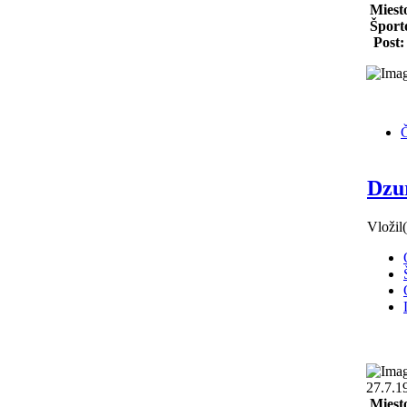
Miest
Šport
Post:
Č
Dzur
Vložil
27.7.1
Miest