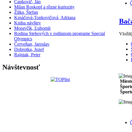
Čapkovič, Ján
Č
Milan Roskopf a rôzne kuriozity
Žilka, Štefan
Krnáčová-Tonkovičová, Adriana
Bača
Kniha návštev
Moravčík, Ľubomír
Rodina Stehových v rodinnom programe Special
Vložil
Olympics
Červeňan, Jaroslav
Dobrotka, Jozef
Rajniak, Peter
Návštevnosť
Miest
Šport
Šport
Č