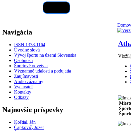
Hľadať
Domo
Navigácia
Ath
ISSN 1338-1164
Úvodné slová
Vývoj športu na území Slovenska
Vložil
Osobnosti
Športové odvetvia
Významné udalosti a podujatia
Zaujímavosti
Audio záznamy
Vydavateľ
Kontakty
Odkazy
Miest
Najnovšie príspevky
Šport
Športo
Koštial, Ján
Čapkovič, Jozef