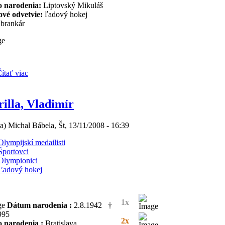
o narodenia:
Liptovský Mikuláš
ové odvetvie:
ľadový hokej
brankár
ítať viac
illa, Vladimír
(a) Michal Bábela, Št, 13/11/2008 - 16:39
Olympijskí medailisti
Športovci
Olympionici
Ľadový hokej
1x
Dátum narodenia :
2.8.1942 †
995
2x
o narodenia :
Bratislava