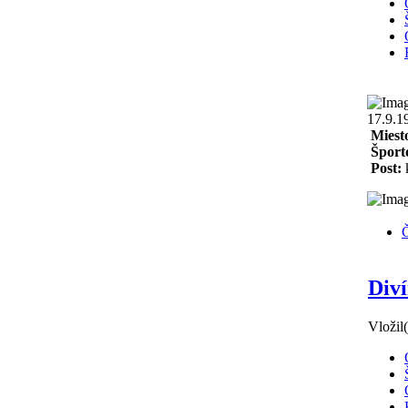
17.9.1
Miest
Šport
Post:
k
Č
Diví
Vložil