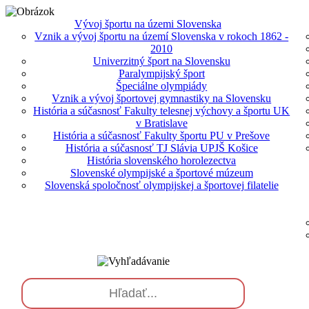
Vývoj športu na územi Slovenska
Vznik a vývoj športu na území Slovenska v rokoch 1862 -
2010
Univerzitný šport na Slovensku
Paralympijský šport
Špeciálne olympiády
Vznik a vývoj športovej gymnastiky na Slovensku
História a súčasnosť Fakulty telesnej výchovy a športu UK
v Bratislave
História a súčasnosť Fakulty športu PU v Prešove
História a súčasnosť TJ Slávia UPJŠ Košice
História slovenského horolezectva
Slovenské olympijské a športové múzeum
Slovenská spoločnosť olympijskej a športovej filatelie