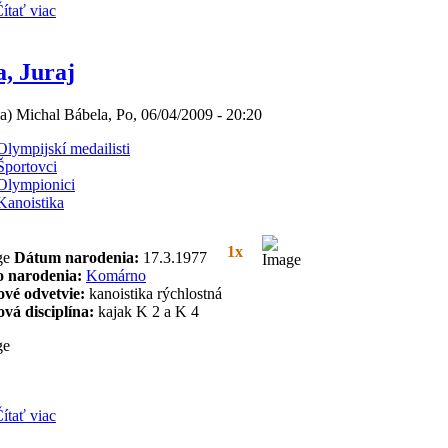
ítať viac
, Juraj
(a) Michal Bábela, Po, 06/04/2009 - 20:20
Olympijskí medailisti
Športovci
Olympionici
Kanoistika
1x
Dátum narodenia:
17.3.1977
o narodenia:
Komárno
ové odvetvie:
kanoistika rýchlostná
ová disciplína:
kajak K 2 a K 4
ítať viac