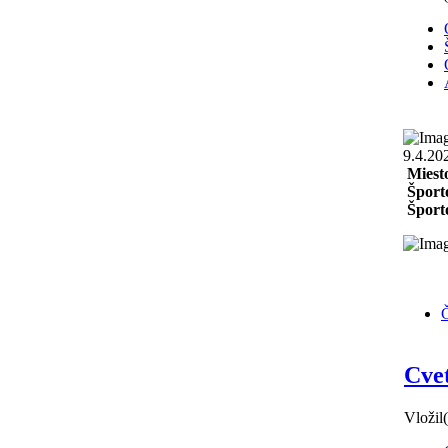
9.4.20
Miest
Šport
Športo
Č
Cvet
Vložil