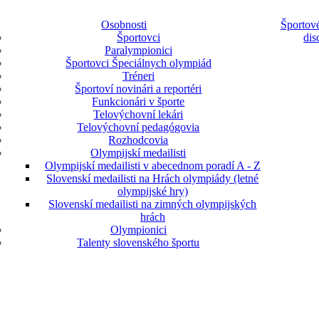
Osobnosti
Športové
Športovci
dis
Paralympionici
Športovci Špeciálnych olympiád
Tréneri
Športoví novinári a reportéri
Funkcionári v športe
Telovýchovní lekári
Telovýchovní pedagógovia
Rozhodcovia
Olympijskí medailisti
Olympijskí medailisti v abecednom poradí A - Z
Slovenskí medailisti na Hrách olympiády (letné
olympijské hry)
Slovenskí medailisti na zimných olympijských
hrách
Olympionici
Talenty slovenského športu