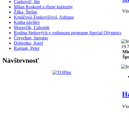
Čapkovič, Ján
Milan Roskopf a rôzne kuriozity
Vlo
Žilka, Štefan
Krnáčová-Tonkovičová, Adriana
Kniha návštev
Moravčík, Ľubomír
Rodina Stehových v rodinnom programe Special Olympics
Červeňan, Jaroslav
Dobrotka, Jozef
19.
Rajniak, Peter
Mie
Špo
Návštevnosť
Há
Vlo