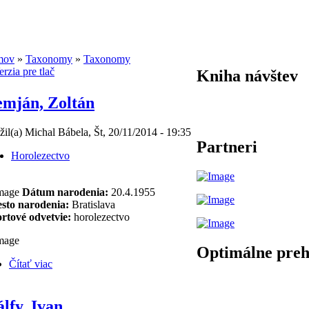
mov
»
Taxonomy
»
Taxonomy
Kniha návštev
mján, Zoltán
žil(a) Michal Bábela, Št, 20/11/2014 - 19:35
Partneri
Horolezectvo
Dátum narodenia:
20.4.1955
sto narodenia:
Bratislava
rtové odvetvie:
horolezectvo
Optimálne preh
Čítať viac
lfy, Ivan