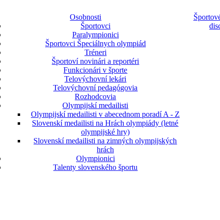
Osobnosti
Športové
Športovci
dis
Paralympionici
Športovci Špeciálnych olympiád
Tréneri
Športoví novinári a reportéri
Funkcionári v športe
Telovýchovní lekári
Telovýchovní pedagógovia
Rozhodcovia
Olympijskí medailisti
Olympijskí medailisti v abecednom poradí A - Z
Slovenskí medailisti na Hrách olympiády (letné
olympijské hry)
Slovenskí medailisti na zimných olympijských
hrách
Olympionici
Talenty slovenského športu