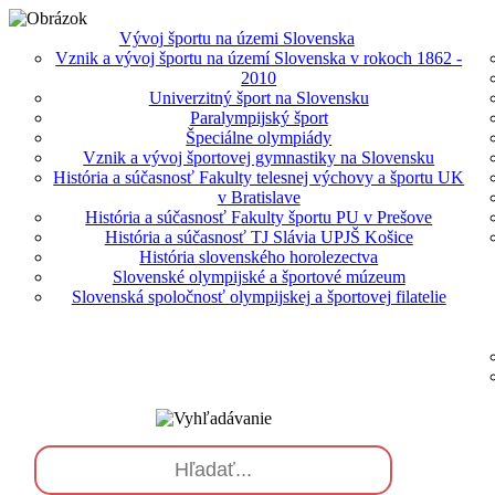
Vývoj športu na územi Slovenska
Vznik a vývoj športu na území Slovenska v rokoch 1862 -
2010
Univerzitný šport na Slovensku
Paralympijský šport
Špeciálne olympiády
Vznik a vývoj športovej gymnastiky na Slovensku
História a súčasnosť Fakulty telesnej výchovy a športu UK
v Bratislave
História a súčasnosť Fakulty športu PU v Prešove
História a súčasnosť TJ Slávia UPJŠ Košice
História slovenského horolezectva
Slovenské olympijské a športové múzeum
Slovenská spoločnosť olympijskej a športovej filatelie