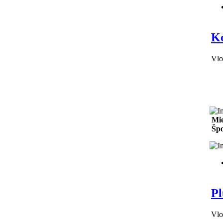
Ko
Vlo
Mie
Špo
Pl
Vlo