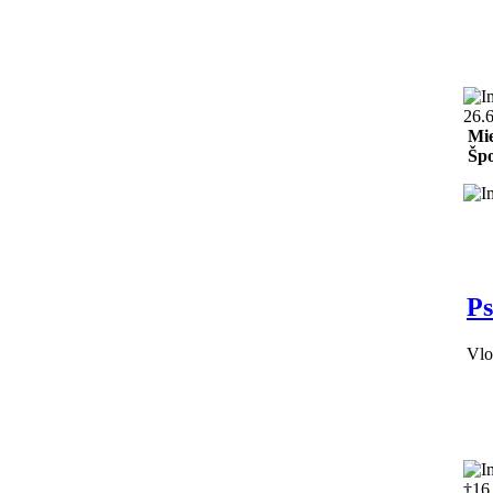
26.
Mie
Špo
Ps
Vlo
†16