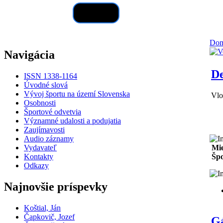
Hľadať
Do
Navigácia
De
ISSN 1338-1164
Úvodné slová
Vývoj športu na území Slovenska
Vlo
Osobnosti
Športové odvetvia
Významné udalosti a podujatia
Zaujímavosti
Audio záznamy
Vydavateľ
Mie
Kontakty
Špo
Odkazy
Najnovšie príspevky
Koštial, Ján
Čapkovič, Jozef
Gá