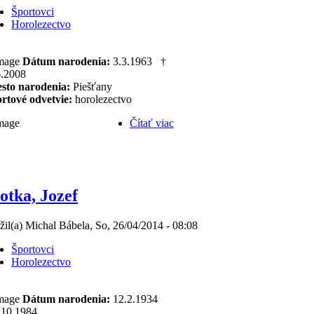
Športovci
Horolezectvo
Dátum narodenia:
3.3.1963 †
6.2008
sto narodenia:
Piešťany
rtové odvetvie:
horolezectvo
Čítať viac
otka, Jozef
žil(a) Michal Bábela, So, 26/04/2014 - 08:08
Športovci
Horolezectvo
Dátum narodenia:
12.2.1934
.10.1984