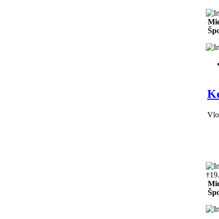
Mie
Špo
Ke
Vlo
†19
Mie
Špo