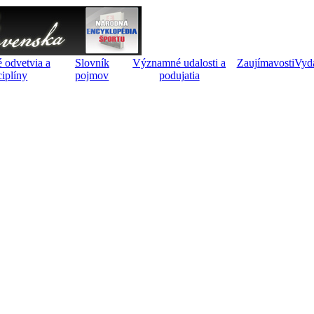
 odvetvia a
Slovník
Významné udalosti a
Zaujímavosti
Vyd
ciplíny
pojmov
podujatia