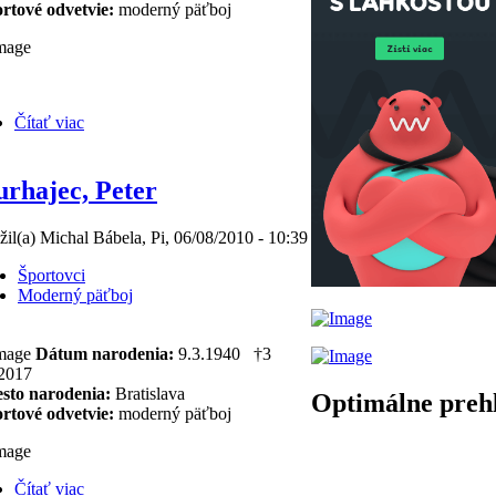
rtové odvetvie:
moderný päťboj
Čítať viac
rhajec, Peter
žil(a) Michal Bábela, Pi, 06/08/2010 - 10:39
Športovci
Moderný päťboj
Dátum narodenia:
9.3.1940
†3
.2017
sto narodenia:
Bratislava
Optimálne preh
rtové odvetvie:
moderný päťboj
Čítať viac