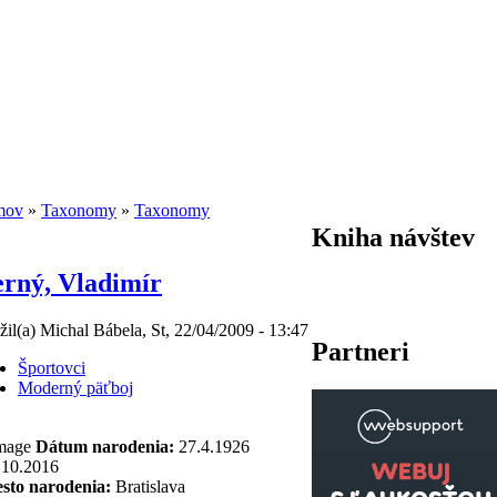
mov
»
Taxonomy
»
Taxonomy
Kniha návštev
rný, Vladimír
žil(a) Michal Bábela, St, 22/04/2009 - 13:47
Partneri
Športovci
Moderný päťboj
Dátum narodenia:
27.4.1926
.10.2016
sto narodenia:
Bratislava