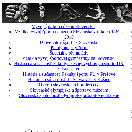
Vývoj športu na územi Slovenska
Vznik a vývoj športu na území Slovenska v rokoch 1862 -
2010
Univerzitný šport na Slovensku
Paralympijský šport
Špeciálne olympiády
Vznik a vývoj športovej gymnastiky na Slovensku
História a súčasnosť Fakulty telesnej výchovy a športu UK
v Bratislave
História a súčasnosť Fakulty športu PU v Prešove
História a súčasnosť TJ Slávia UPJŠ Košice
História slovenského horolezectva
Slovenské olympijské a športové múzeum
Slovenská spoločnosť olympijskej a športovej filatelie