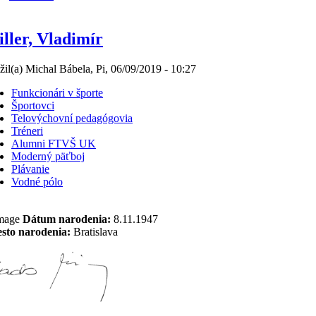
ller, Vladimír
žil(a) Michal Bábela, Pi, 06/09/2019 - 10:27
Funkcionári v športe
Športovci
Telovýchovní pedagógovia
Tréneri
Alumni FTVŠ UK
Moderný päťboj
Plávanie
Vodné pólo
Dátum narodenia:
8.11.1947
sto narodenia:
Bratislava