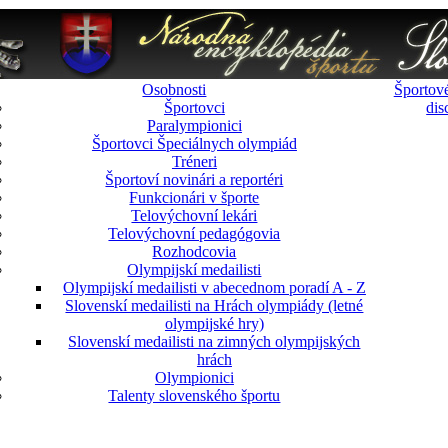
Osobnosti
Športové
Športovci
dis
Paralympionici
Športovci Špeciálnych olympiád
Tréneri
Športoví novinári a reportéri
Funkcionári v športe
Telovýchovní lekári
Telovýchovní pedagógovia
Rozhodcovia
Olympijskí medailisti
Olympijskí medailisti v abecednom poradí A - Z
Slovenskí medailisti na Hrách olympiády (letné
olympijské hry)
Slovenskí medailisti na zimných olympijských
hrách
Olympionici
Talenty slovenského športu