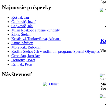
Špo
Najnovšie príspevky
Koštial, Ján
Čapkovič, Jozef
Čapkovič, Ján
Milan Roskopf a rôzne kuriozity
Žilka, Štefan
Krnáčová-Tonkovičová, Adriana
Ku
Kniha návštev
Moravčík, Ľubomír
Vlo
Rodina Stehových v rodinnom programe Special Olympics
Červeňan, Jaroslav
Dobrotka, Jozef
Rajniak, Peter
Návštevnosť
0.6
Mie
Špo