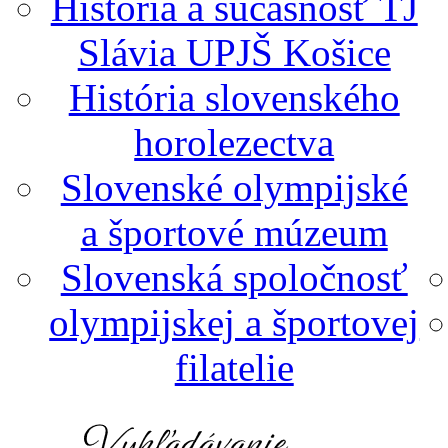
História a súčasnosť TJ
Slávia UPJŠ Košice
História slovenského
horolezectva
Slovenské olympijské
a športové múzeum
Slovenská spoločnosť
olympijskej a športovej
filatelie