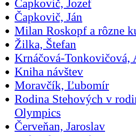
Čapkovič, Jozef
Čapkovič, Ján
Milan Roskopf a rôzne ku
Žilka, Štefan
Krnáčová-Tonkovičová, 
Kniha návštev
Moravčík, Ľubomír
Rodina Stehových v rod
Olympics
Červeňan, Jaroslav