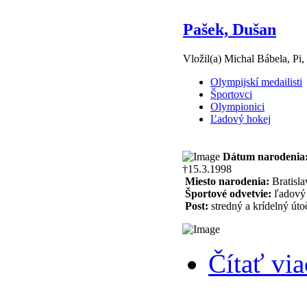
Pašek, Dušan
Vložil(a) Michal Bábela, Pi,
Olympijskí medailisti
Športovci
Olympionici
Ľadový hokej
Dátum narodenia
†15.3.1998
Miesto narodenia:
Bratisla
Športové odvetvie:
ľadový 
Post:
stredný a krídelný úto
Čítať via