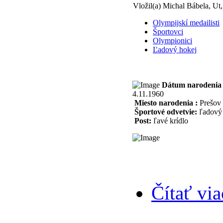
Vložil(a) Michal Bábela, Ut,
Olympijskí medailisti
Športovci
Olympionici
Ľadový hokej
Dátum narodenia 
4.11.1960
Miesto narodenia :
Prešov
Športové odvetvie:
ľadový 
Post:
ľavé krídlo
Čítať via