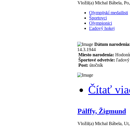
Vložil(a) Michal Bábela, Po
Olympijskí medailisti
Športovci
Olympionici
Ľadový hokej
Dátum narodenia
14.3.1944
Miesto narodenia:
Hodoní
Športové odvetvie:
ľadový 
Post:
útočník
Čítať via
Pálffy, Žigmund
Vložil(a) Michal Bábela, Ut