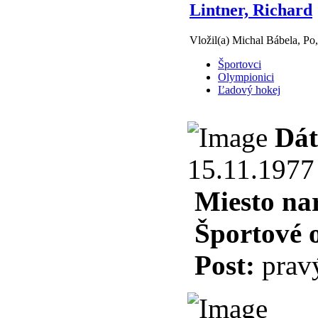
Lintner, Richard
Vložil(a) Michal Bábela, Po
Športovci
Olympionici
Ľadový hokej
Dát
15.11.1977
Miesto na
Športové 
Post:
prav