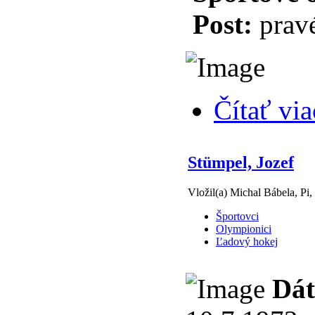
Post:
pravé
Čítať via
Stümpel, Jozef
Vložil(a) Michal Bábela, Pi,
Športovci
Olympionici
Ľadový hokej
Dát