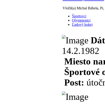
Vložil(a) Michal Bábela, Pi,
Športovci
Olympionici
Ľadový hokej
Dát
14.2.1982
Miesto na
Športové 
Post:
útočn