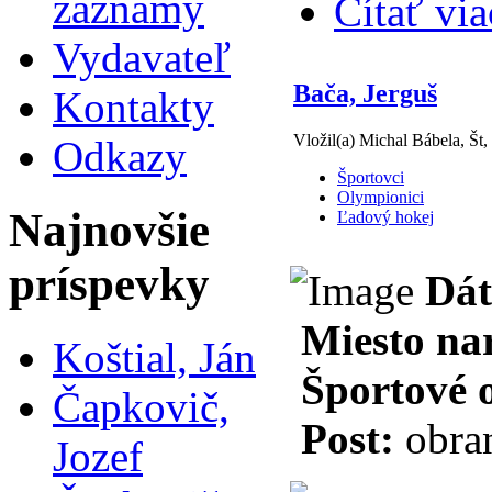
záznamy
Čítať via
Vydavateľ
Bača, Jerguš
Kontakty
Vložil(a) Michal Bábela, Št,
Odkazy
Športovci
Olympionici
Najnovšie
Ľadový hokej
príspevky
Dát
Miesto na
Koštial, Ján
Športové 
Čapkovič,
Post:
obra
Jozef