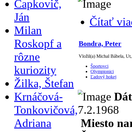
Čapkovič,
Ján
Čítať via
Milan
Roskopf a
Bondra, Peter
rôzne
Vložil(a) Michal Bábela, Ut
kuriozity
Športovci
Olympionici
Ľadový hokej
Žilka, Štefan
Krnáčová-
Dát
Tonkovičová,
7.2.1968
Adriana
Miesto na