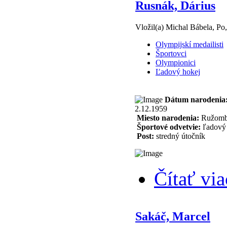
Rusnák, Dárius
Vložil(a) Michal Bábela, Po
Olympijskí medailisti
Športovci
Olympionici
Ľadový hokej
Dátum narodenia
2.12.1959
Miesto narodenia:
Ružomb
Športové odvetvie:
ľadový 
Post:
stredný útočník
Čítať via
Sakáč, Marcel