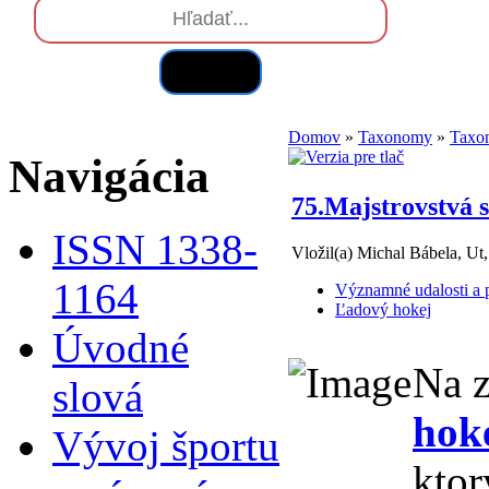
Hľadať
Domov
»
Taxonomy
»
Taxo
Navigácia
75.Majstrovstvá 
ISSN 1338-
Vložil(a) Michal Bábela, Ut
1164
Významné udalosti a p
Ľadový hokej
Úvodné
Na z
slová
hoke
Vývoj športu
ktor