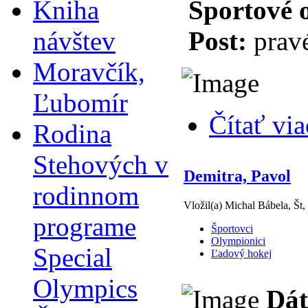
Kniha
Športové 
návštev
Post:
pravé
Moravčík,
Ľubomír
Čítať via
Rodina
Stehových v
Demitra, Pavol
rodinnom
Vložil(a) Michal Bábela, Št,
programe
Športovci
Olympionici
Special
Ľadový hokej
Olympics
Dát