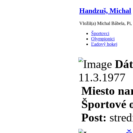
Handzuš, Michal
Vložil(a) Michal Bábela, Pi,
Športovci
Olympionici
Ľadový hokej
Dát
11.3.1977
Miesto na
Športové 
Post:
stred