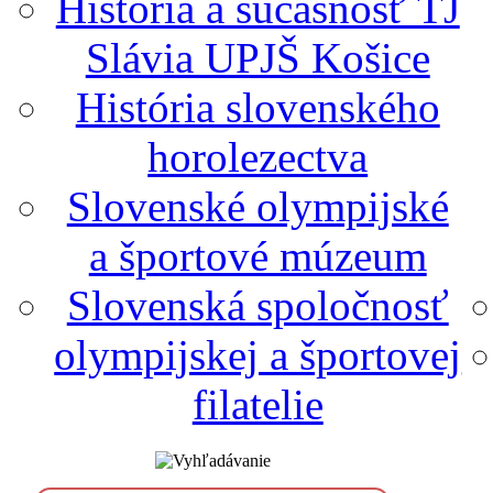
História a súčasnosť TJ
Slávia UPJŠ Košice
História slovenského
horolezectva
Slovenské olympijské
a športové múzeum
Slovenská spoločnosť
olympijskej a športovej
filatelie