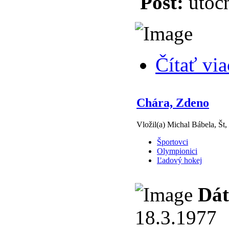
Post:
útočn
Čítať via
Chára, Zdeno
Vložil(a) Michal Bábela, Št,
Športovci
Olympionici
Ľadový hokej
Dát
18.3.1977