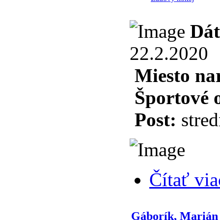
Dát
22.2.2020
Miesto na
Športové 
Post:
stred
Čítať via
Gáborík, Marián