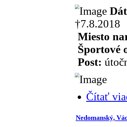
Dát
†7.8.2018
Miesto na
Športové 
Post:
útoč
Čítať via
Nedomanský, Vác