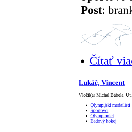
Post
: bran
Čítať via
Lukáč, Vincent
Vložil(a) Michal Bábela, Ut
Olympijskí medailisti
Športovci
Olympionici
Ľadový hokej