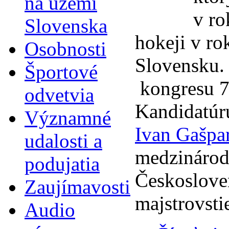
na území
v ro
Slovenska
hokeji v ro
Osobnosti
Slovensku.
Športové
kongresu 7
odvetvia
Kandidatúru
Významné
Ivan Gašpa
udalosti a
medzinárodn
podujatia
Českoslove
Zaujímavosti
majstrovstie
Audio