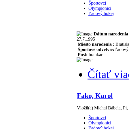
Športovci
Olympionici
Ľadový hokej
Dátum narodenia 
27.7.1995
Miesto narodenia :
Bratisl
Športové odvetvie:
ľadový 
Post:
brankár
Čítať via
Fako, Karol
Vložil(a) Michal Bábela, Pi,
Športovci
Olympionici
Ľadový hokej