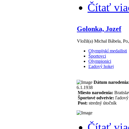
Čítať via
Golonka, Jozef
Vložil(a) Michal Bábela, Po
Olympijskí medailisti
Športovci
Olympionici
Ľadový hokej
Dátum narodenia
6.1.1938
Miesto narodenia:
Bratisla
Športové odvetvie:
ľadový 
Post:
stredný útočník
Čítať via