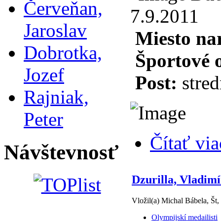
Červeňan,
7.9.2011
Jaroslav
Miesto na
Dobrotka,
Športové 
Jozef
Post:
stred
Rajniak,
Peter
Čítať via
Návštevnosť
Dzurilla, Vladimí
Vložil(a) Michal Bábela, Št,
Olympijskí medailisti