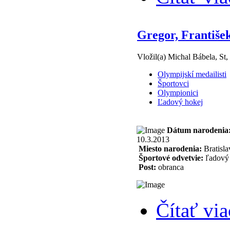
Gregor, Františe
Vložil(a) Michal Bábela, St,
Olympijskí medailisti
Športovci
Olympionici
Ľadový hokej
Dátum narodenia
10.3.2013
Miesto narodenia:
Bratisla
Športové odvetvie:
ľadový
Post:
obranca
Čítať via