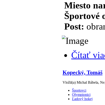
Miesto na
Športové 
Post:
obra
Čítať via
Kopecký, Tomáš
Vložil(a) Michal Bábela, Ne
Športovci
Olympionici
Ľadový hokej