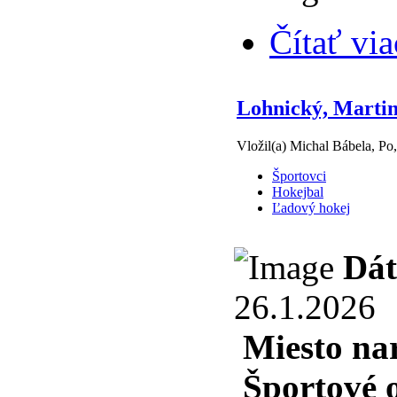
Čítať via
Lohnický, Marti
Vložil(a) Michal Bábela, Po
Športovci
Hokejbal
Ľadový hokej
Dát
26.1.2026
Miesto na
Športové 