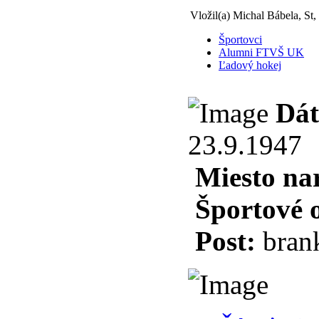
Vložil(a) Michal Bábela, St,
Športovci
Alumni FTVŠ UK
Ľadový hokej
Dát
23.9.1947
Miesto na
Športové 
Post:
bran