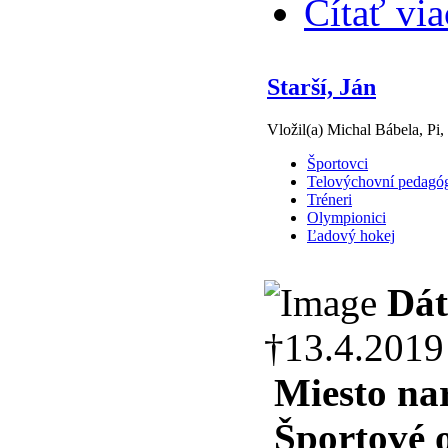
Čítať via
Starší, Ján
Vložil(a) Michal Bábela, Pi,
Športovci
Telovýchovní pedagó
Tréneri
Olympionici
Ľadový hokej
Dát
†13.4.2019
Miesto na
Športové 