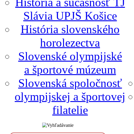
História a súčasnosť TJ
Slávia UPJŠ Košice
História slovenského
horolezectva
Slovenské olympijské
a športové múzeum
Slovenská spoločnosť
olympijskej a športovej
filatelie