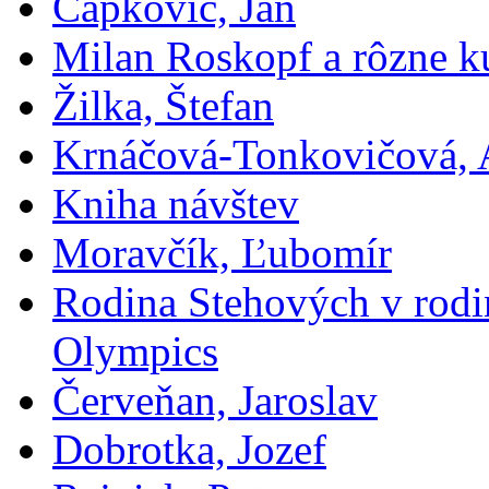
Čapkovič, Ján
Milan Roskopf a rôzne ku
Žilka, Štefan
Krnáčová-Tonkovičová, 
Kniha návštev
Moravčík, Ľubomír
Rodina Stehových v rod
Olympics
Červeňan, Jaroslav
Dobrotka, Jozef